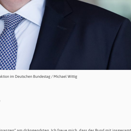
tion im Deutschen Bundestag / Michael Wittig
)
inanzen“ am drängendsten. Ich freue mich, dass der Bund mit insgesamt