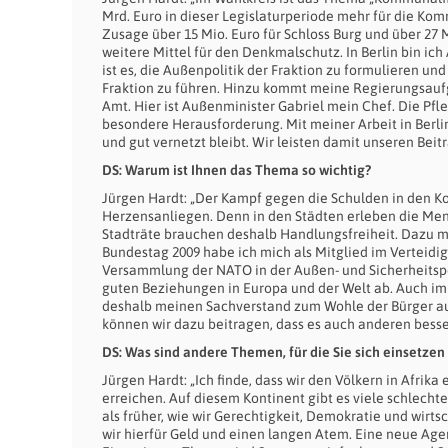
Mrd. Euro in dieser Legislaturperiode mehr für die Ko
Zusage über 15 Mio. Euro für Schloss Burg und über 27 
weitere Mittel für den Denkmalschutz. In Berlin bin i
ist es, die Außenpolitik der Fraktion zu formulieren u
Fraktion zu führen. Hinzu kommt meine Regierungsauf
Amt. Hier ist Außenminister Gabriel mein Chef. Die Pf
besondere Herausforderung. Mit meiner Arbeit in Berli
und gut vernetzt bleibt. Wir leisten damit unseren Beitr
DS: Warum ist Ihnen das Thema so wichtig?
Jürgen Hardt: „Der Kampf gegen die Schulden in den Ko
Herzensanliegen. Denn in den Städten erleben die Men
Stadträte brauchen deshalb Handlungsfreiheit. Dazu m
Bundestag 2009 habe ich mich als Mitglied im Verteid
Versammlung der NATO in der Außen- und Sicherheitsp
guten Beziehungen in Europa und der Welt ab. Auch im
deshalb meinen Sachverstand zum Wohle der Bürger auch
können wir dazu beitragen, dass es auch anderen besse
DS: Was sind andere Themen, für die Sie sich einsetze
Jürgen Hardt: „Ich finde, dass wir den Völkern in Afri
erreichen. Auf diesem Kontinent gibt es viele schlech
als früher, wie wir Gerechtigkeit, Demokratie und wirt
wir hierfür Geld und einen langen Atem. Eine neue Agen