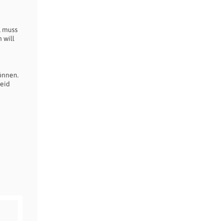
l muss
 will
önnen.
heid