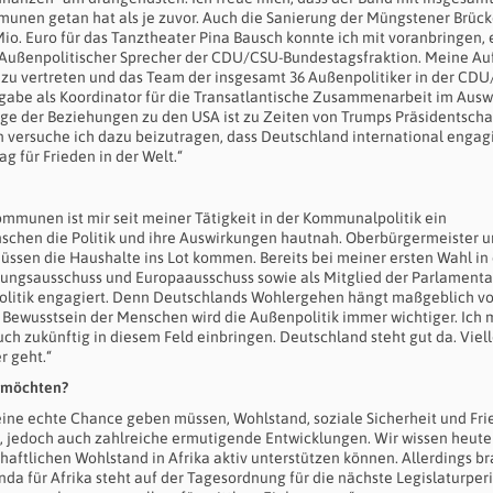
mmunen getan hat als je zuvor. Auch die Sanierung der Müngstener Brück
Mio. Euro für das Tanztheater Pina Bausch konnte ich mit voranbringen,
ch Außenpolitischer Sprecher der CDU/CSU-Bundestagsfraktion. Meine A
nd zu vertreten und das Team der insgesamt 36 Außenpolitiker in der CD
gabe als Koordinator für die Transatlantische Zusammenarbeit im Ausw
lege der Beziehungen zu den USA ist zu Zeiten von Trumps Präsidentscha
n versuche ich dazu beizutragen, dass Deutschland international engag
ag für Frieden in der Welt.“
mmunen ist mir seit meiner Tätigkeit in der Kommunalpolitik ein
schen die Politik und ihre Auswirkungen hautnah. Oberbürgermeister 
üssen die Haushalte ins Lot kommen. Bereits bei meiner ersten Wahl in
igungsausschuss und Europaausschuss sowie als Mitglied der Parlament
olitik engagiert. Denn Deutschlands Wohlergehen hängt maßgeblich v
 Bewusstsein der Menschen wird die Außenpolitik immer wichtiger. Ich
 zukünftig in diesem Feld einbringen. Deutschland steht gut da. Viell
r geht.“
n möchten?
ka eine echte Chance geben müssen, Wohlstand, soziale Sicherheit und Fr
te, jedoch auch zahlreiche ermutigende Entwicklungen. Wir wissen heute
schaftlichen Wohlstand in Afrika aktiv unterstützen können. Allerdings b
da für Afrika steht auf der Tagesordnung für die nächste Legislaturper