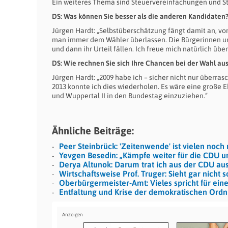
Ein weiteres Thema sind Steuervereinfachungen und S
DS: Was können Sie besser als die anderen Kandidaten
Jürgen Hardt: „Selbstüberschätzung fängt damit an, von
man immer dem Wähler überlassen. Die Bürgerinnen und 
und dann ihr Urteil fällen. Ich freue mich natürlich übe
DS: Wie rechnen Sie sich Ihre Chancen bei der Wahl au
Jürgen Hardt: „2009 habe ich – sicher nicht nur überra
2013 konnte ich dies wiederholen. Es wäre eine große E
und Wuppertal II in den Bundestag einzuziehen.“
Ähnliche Beiträge:
Peer Steinbrück: 'Zeitenwende' ist vielen noch 
Yevgen Besedin: „Kämpfe weiter für die CDU 
Derya Altunok: Darum trat ich aus der CDU au
Wirtschaftsweise Prof. Truger: Sieht gar nicht 
Oberbürgermeister-Amt: Vieles spricht für ein
Entfaltung und Krise der demokratischen Ord