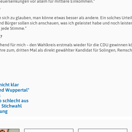
teuersenkungen vor allem für mittlere Einkommen.“
?
 sich zu glauben, man könne etwas besser als andere. Ein solches Urtei
Bürger sollen sich anschauen, was ich geleistet habe und noch leisten
r jede Stimme.“
s?
schend für mich – den Wahlkreis erstmals wieder für die CDU gewinnen k
hre zum, dritten Mal als direkt gewählter Kandidat für Solingen, Remsc
nicht klar
und Wuppertal"
s
so schlecht aus
e Stichwahl
nung