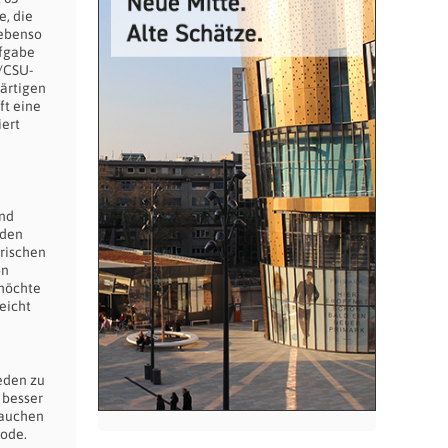
e, die
 ebenso
ufgabe
U/CSU-
ärtigen
ft eine
iert
und
 den
arischen
on
 möchte
eicht
ieden zu
 besser
rauchen
iode.