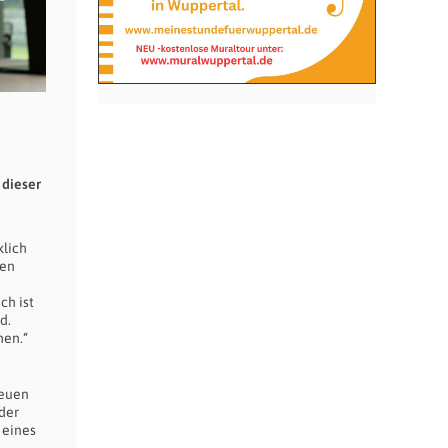
 dieser
klich
den
ch ist
d.
hen.“
neuen
der
 eines