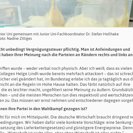
unior Uni gemeinsam mit Junior Uni-Fachkoordinator Dr. Stefan Hellhake
oto: Nadine Zilliges
 nicht unbedingt Vergnügungssteuer pflichtig. Man ist Anfeindungen und
 haben Ihrer Meinung nach die Parteien an Rändern rechts und links an
griffen wurde – weder verbal noch physisch. Aber ich weiß, dass es vielen
llegen Helge Lindh wurde bereits mehrfach attackiert – das ist schrec
licher viel geändert hat, im Bundestag erlebe ich das ja tagtäglich aus 
nicht an die Regeln im Hohe Hause halten. Das färbt natürlich auf ihre
ie es leichter macht, ungefiltert seine Meinung zu äußern. Grundsätzli
chen – und die meisten Menschen tun dies respektvoll und wertschätzen
en zu. Das müssen wir ernst nehmen und entschiedener dagegen vorge
nen Ihre Partei in den Wahlkampf gezogen ist?
teht für mich im Mittelpunkt. Die deutsche Wirtschaft braucht dringend 
edingungen. Wir haben dafür viele konkrete Vorschläge: eine Senkung 
ssetzung des Lieferkettengesetzes) und günstigere Energiepreise. Denn