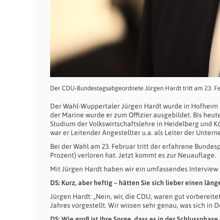
Der CDU-Bundestagsabgeordnete Jürgen Hardt tritt am 23. Feb
Der Wahl-Wuppertaler Jürgen Hardt wurde in Hofheim am
der Marine wurde er zum Offizier ausgebildet. Bis heut
Studium der Volkswirtschaftslehre in Heidelberg und 
war er Leitender Angestellter u.a. als Leiter der Unt
Bei der Wahl am 23. Februar tritt der erfahrene Bundesp
Prozent) verloren hat. Jetzt kommt es zur Neuauflage.
Mit Jürgen Hardt haben wir ein umfassendes Interview
DS: Kurz, aber heftig – hätten Sie sich lieber einen l
Jürgen Hardt: „Nein, wir, die CDU, waren gut vorberei
Jahres vorgestellt. Wir wissen sehr genau, was sich in
DS: Wie groß ist Ihre Sorge, dass es in der Schlusspha