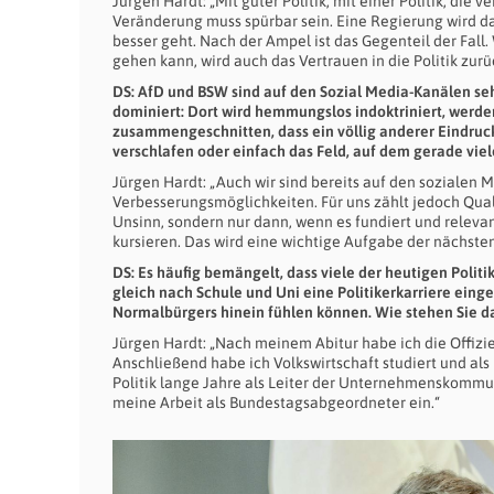
Jürgen Hardt: „Mit guter Politik, mit einer Politik, die 
Veränderung muss spürbar sein. Eine Regierung wird 
besser geht. Nach der Ampel ist das Gegenteil der Fall
gehen kann, wird auch das Vertrauen in die Politik zur
DS: AfD und BSW sind auf den Sozial Media-Kanälen seh
dominiert: Dort wird hemmungslos indoktriniert, werd
zusammengeschnitten, dass ein völlig anderer Eindruck
verschlafen oder einfach das Feld, auf dem gerade vi
Jürgen Hardt: „Auch wir sind bereits auf den sozialen M
Verbesserungsmöglichkeiten. Für uns zählt jedoch Qual
Unsinn, sondern nur dann, wenn es fundiert und relevan
kursieren. Das wird eine wichtige Aufgabe der nächsten
DS: Es häufig bemängelt, dass viele der heutigen Polit
gleich nach Schule und Uni eine Politikerkarriere eing
Normalbürgers hinein fühlen können. Wie stehen Sie d
Jürgen Hardt: „Nach meinem Abitur habe ich die Offizi
Anschließend habe ich Volkswirtschaft studiert und als
Politik lange Jahre als Leiter der Unternehmenskommuni
meine Arbeit als Bundestagsabgeordneter ein.“