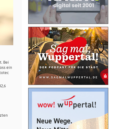
. Bei
oss ein
totec
32,6
tzten