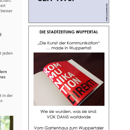
schaft.
eit
 besser
d
t jeden
dern
nes
 in der
in