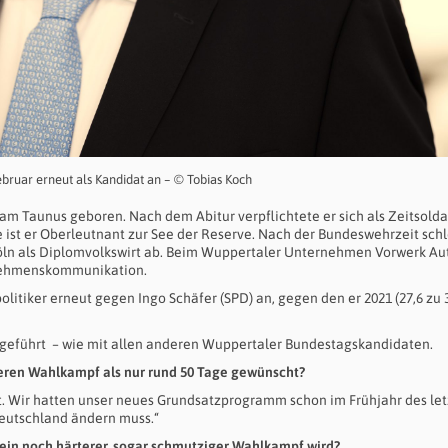
ruar erneut als Kandidat an – © Tobias Koch
 Taunus geboren. Nach dem Abitur verpflichtete er sich als Zeitsoldat
e ist er Oberleutnant zur See der Reserve. Nach der Bundeswehrzeit schl
Köln als Diplomvolkswirt ab. Beim Wuppertaler Unternehmen Vorwerk Au
ernehmenskommunikation.
olitiker erneut gegen Ingo Schäfer (SPD) an, gegen den er 2021 (27,6 zu 
 geführt – wie mit allen anderen Wuppertaler Bundestagskandidaten.
ängeren Wahlkampf als nur rund 50 Tage gewünscht?
tet. Wir hatten unser neues Grundsatzprogramm schon im Frühjahr des le
 Deutschland ändern muss.“
se ein noch härterer, sogar schmutziger Wahlkampf wird?