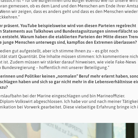
verlässlich ist – für die Bürgerinnen und Bürger ebenso wie für unsere Wirt
daran gemessen, ob es dem Land und den Menschen am Ende ihrer Amtsz
. Wenn wir zeigen, dass es anders geht und dass es den Menschen wieder
ückkehren.“
r präsent. YouTube beispielsweise wird von diesen Parteien regelrecht
en Statements aus Talkshows und Bundestagssitzungen sinnverfälscht so
 entsteht. Warum haben die etablierten Parteien der Mitte diesen Tren
ele junge Menschen unterwegs sind, kampflos den Extremen überlassen?
edien gut aufgestellt, aber ich stimme Ihnen zu – es gibt noch
ität statt Quantität. Die Inhalte müssen stimmen: Ich kommentiere nich
t ist. Zudem müssen wir stärker darauf hinweisen, wie viele Fake-News
 Bundesregierung – hoffentlich mit unserer Beteiligung.“
ikerinnen und Politiker keinen „normalen“ Beruf mehr erlernt haben, son
eschlagen haben und sich so gar nicht mehr in die Lebensverhältnisse ei
azu?
erslaufbahn bei der Marine eingeschlagen und bin Marineoffizier.
 Diplom-Volkswirt abgeschlossen. Ich habe vor und nach meiner Tätigkeit
kation bei Vorwerk gearbeitet. Diese vielseitige Erfahrung bringe ich 