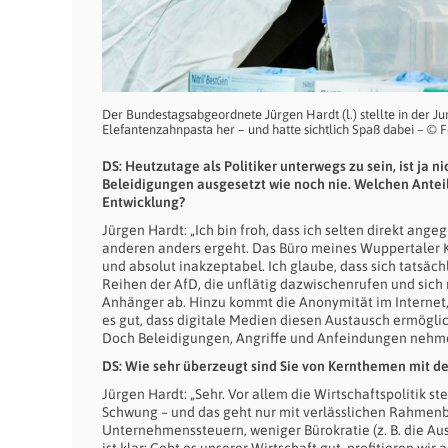
Der Bundestagsabgeordnete Jürgen Hardt (l.) stellte in der J
Elefantenzahnpasta her – und hatte sichtlich Spaß dabei – © F
DS: Heutzutage als Politiker unterwegs zu sein, ist ja
Beleidigungen ausgesetzt wie noch nie. Welchen Anteil
Entwicklung?
Jürgen Hardt: „Ich bin froh, dass ich selten direkt ange
anderen anders ergeht. Das Büro meines Wuppertaler Ko
und absolut inakzeptabel. Ich glaube, dass sich tatsäch
Reihen der AfD, die unflätig dazwischenrufen und sich 
Anhänger ab. Hinzu kommt die Anonymität im Internet, d
es gut, dass digitale Medien diesen Austausch ermögli
Doch Beleidigungen, Angriffe und Anfeindungen nehm
DS: Wie sehr überzeugt sind Sie von Kernthemen mit de
Jürgen Hardt: „Sehr. Vor allem die Wirtschaftspolitik s
Schwung – und das geht nur mit verlässlichen Rahmenb
Unternehmenssteuern, weniger Bürokratie (z. B. die Au