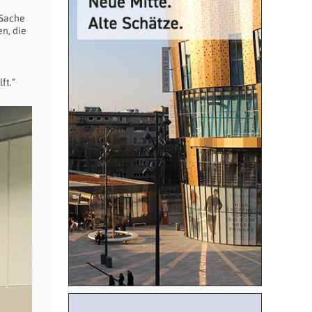
 Sache
n, die
ft.“