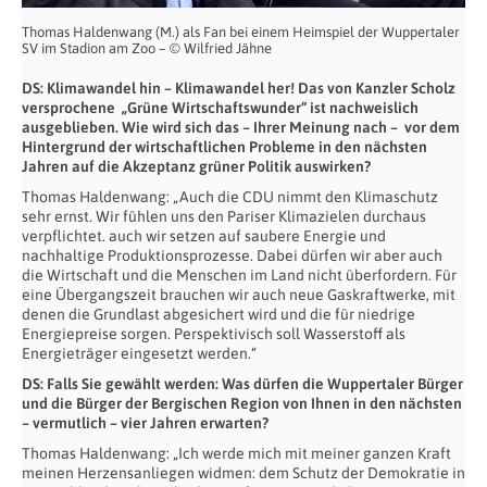
Thomas Haldenwang (M.) als Fan bei einem Heimspiel der Wuppertaler
SV im Stadion am Zoo – © Wilfried Jähne
DS: Klimawandel hin – Klimawandel her! Das von Kanzler Scholz
versprochene „Grüne Wirtschaftswunder“ ist nachweislich
ausgeblieben. Wie wird sich das – Ihrer Meinung nach – vor dem
Hintergrund der wirtschaftlichen Probleme in den nächsten
Jahren auf die Akzeptanz grüner Politik auswirken?
Thomas Haldenwang: „Auch die CDU nimmt den Klimaschutz
sehr ernst. Wir fühlen uns den Pariser Klimazielen durchaus
verpflichtet. auch wir setzen auf saubere Energie und
nachhaltige Produktionsprozesse. Dabei dürfen wir aber auch
die Wirtschaft und die Menschen im Land nicht überfordern. Für
eine Übergangszeit brauchen wir auch neue Gaskraftwerke, mit
denen die Grundlast abgesichert wird und die für niedrige
Energiepreise sorgen. Perspektivisch soll Wasserstoff als
Energieträger eingesetzt werden.“
DS: Falls Sie gewählt werden: Was dürfen die Wuppertaler Bürger
und die Bürger der Bergischen Region von Ihnen in den nächsten
– vermutlich – vier Jahren erwarten?
Thomas Haldenwang: „Ich werde mich mit meiner ganzen Kraft
meinen Herzensanliegen widmen: dem Schutz der Demokratie in