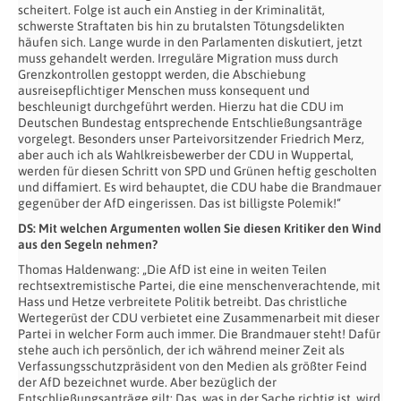
scheitert. Folge ist auch ein Anstieg in der Kriminalität,
schwerste Straftaten bis hin zu brutalsten Tötungsdelikten
häufen sich. Lange wurde in den Parlamenten diskutiert, jetzt
muss gehandelt werden. Irreguläre Migration muss durch
Grenzkontrollen gestoppt werden, die Abschiebung
ausreisepflichtiger Menschen muss konsequent und
beschleunigt durchgeführt werden. Hierzu hat die CDU im
Deutschen Bundestag entsprechende Entschließungsanträge
vorgelegt. Besonders unser Parteivorsitzender Friedrich Merz,
aber auch ich als Wahlkreisbewerber der CDU in Wuppertal,
werden für diesen Schritt von SPD und Grünen heftig gescholten
und diffamiert. Es wird behauptet, die CDU habe die Brandmauer
gegenüber der AfD eingerissen. Das ist billigste Polemik!“
DS: Mit welchen Argumenten wollen Sie diesen Kritiker den Wind
aus den Segeln nehmen?
Thomas Haldenwang: „Die AfD ist eine in weiten Teilen
rechtsextremistische Partei, die eine menschenverachtende, mit
Hass und Hetze verbreitete Politik betreibt. Das christliche
Wertegerüst der CDU verbietet eine Zusammenarbeit mit dieser
Partei in welcher Form auch immer. Die Brandmauer steht! Dafür
stehe auch ich persönlich, der ich während meiner Zeit als
Verfassungsschutzpräsident von den Medien als größter Feind
der AfD bezeichnet wurde. Aber bezüglich der
Entschließungsanträge gilt: Das, was in der Sache richtig ist, wird