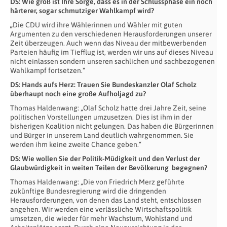
DS: Wie groß ist Ihre Sorge, dass es in der Schlussphase ein noch
härterer, sogar schmutziger Wahlkampf wird?
„
Die CDU wird ihre Wählerinnen und Wähler mit guten
Argumenten zu den verschiedenen Herausforderungen unserer
Zeit überzeugen. Auch wenn das Niveau der mitbewerbenden
Parteien häufig im Tiefflug ist, werden wir uns auf dieses Niveau
nicht einlassen sondern unseren sachlichen und sachbezogenen
Wahlkampf fortsetzen.“
DS: Hands aufs Herz: Trauen Sie Bundeskanzler Olaf Scholz
überhaupt noch eine große Aufholjagd zu?
Thomas Haldenwang: „Olaf Scholz hatte drei Jahre Zeit, seine
politischen Vorstellungen umzusetzen. Dies ist ihm in der
bisherigen Koalition nicht gelungen. Das haben die Bürgerinnen
und Bürger in unserem Land deutlich wahrgenommen. Sie
werden ihm keine zweite Chance geben.“
DS: Wie wollen Sie der Politik-Müdigkeit und den Verlust der
Glaubwürdigkeit in weiten Teilen der Bevölkerung begegnen?
Thomas Haldenwang: „Die von Friedrich Merz geführte
zukünftige Bundesregierung wird die dringenden
Herausforderungen, von denen das Land steht, entschlossen
angehen. Wir werden eine verlässliche Wirtschaftspolitik
umsetzen, die wieder für mehr Wachstum, Wohlstand und