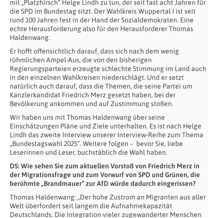
mit „Platzhirsch“ Helge Lindh zu tun, der seit fast acht Jahren für
die SPD im Bundestag sitzt. Der Wahlkreis Wuppertal I ist seit
rund 100 Jahren fest in der Hand der Sozialdemokraten. Eine
echte Herausforderung also für den Herausforderer Thomas
Haldenwang.
Er hofft offensichtlich darauf, dass sich nach dem wenig
rühmlichen Ampel-Aus, die von den bisherigen
Regierungsparteien erzeugte schlechte Stimmung im Land auch
in den einzelnen Wahlkreisen niederschlägt. Und er setzt
natürlich auch darauf, dass die Themen, die seine Partei um
Kanzlerkandidat Friedrich Merz gesetzt haben, bei der
Bevölkerung ankommen und auf Zustimmung stoßen.
Wir haben uns mit Thomas Haldenwang über seine
Einschätzungen Pläne und Ziele unterhalten. Es ist nach Helge
Lindh das zweite Interview unserer Interview-Reihe zum Thema
„Bundestagswahl 2025“. Weitere folgen – bevor Sie, liebe
Leserinnen und Leser, buchstäblich die Wahl haben.
DS: Wie sehen Sie zum aktuellen Vorstoß von Friedrich Merz in
der Migrationsfrage und zum Vorwurf von SPD und Grünen, die
berühmte „Brandmauer“ zur AfD würde dadurch eingerissen?
Thomas Haldenwang: „Der hohe Zustrom an Migranten aus aller
Welt überfordert seit langem die Aufnahmekapazität
Deutschlands. Die Integration vieler zugewanderter Menschen