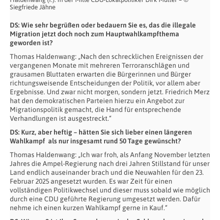
Siegfriede Jähne
DS: Wie sehr begrüßen oder bedauern Sie es, das die illegale
Migration jetzt doch noch zum Hauptwahlkampfthema
geworden ist?
Thomas Haldenwang: „Nach den schrecklichen Ereignissen der
vergangenen Monate mit mehreren Terroranschlägen und
grausamen Bluttaten erwarten die Bürgerinnen und Bürger
richtungsweisende Entscheidungen der Politik, vor allem aber
Ergebnisse. Und zwar nicht morgen, sondern jetzt. Friedrich Merz
hat den demokratischen Parteien hierzu ein Angebot zur
Migrationspolitik gemacht, die Hand für entsprechende
Verhandlungen ist ausgestreckt.“
DS: Kurz, aber heftig – hätten Sie sich lieber einen längeren
Wahlkampf als nur insgesamt rund 50 Tage gewünscht?
Thomas Haldenwang: „Ich war froh, als Anfang November letzten
Jahres die Ampel-Regierung nach drei Jahren Stillstand für unser
Land endlich auseinander brach und die Neuwahlen für den 23.
Februar 2025 angesetzt wurden. Es war Zeit für einen
vollständigen Politikwechsel und dieser muss sobald wie möglich
durch eine CDU geführte Regierung umgesetzt werden. Dafür
nehme ich einen kurzen Wahlkampf gerne in Kauf.“