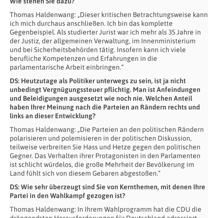
Wie stehen Sie dazu?
Thomas Haldenwang: „Dieser kritischen Betrachtungsweise kann
ich mich durchaus anschließen. Ich bin das komplette
Gegenbeispiel. Als studierter Jurist war ich mehr als 35 Jahre in
der Justiz, der allgemeinen Verwaltung, im Innenministerium
und bei Sicherheitsbehörden tätig. Insofern kann ich viele
berufliche Kompetenzen und Erfahrungen in die
parlamentarische Arbeit einbringen.“
DS: Heutzutage als Politiker unterwegs zu sein, ist ja nicht
unbedingt Vergnügungssteuer pflichtig. Man ist Anfeindungen
und Beleidigungen ausgesetzt wie noch nie. Welchen Anteil
haben Ihrer Meinung nach die Parteien an Rändern rechts und
links an dieser Entwicklung?
Thomas Haldenwang: „Die Parteien an den politischen Rändern
polarisieren und polemisieren in der politischen Diskussion,
teilweise verbreiten Sie Hass und Hetze gegen den politischen
Gegner. Das Verhalten ihrer Protagonisten in den Parlamenten
ist schlicht würdelos, die große Mehrheit der Bevölkerung im
Land fühlt sich von diesem Gebaren abgestoßen.“
DS: Wie sehr überzeugt sind Sie von Kernthemen, mit denen Ihre
Partei in den Wahlkampf gezogen ist?
Thomas Haldenwang: In Ihrem Wahlprogramm hat die CDU die
drängendsten Herausforderungen für Deutschland adressiert.