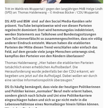
Tritt im Wahlkreis Wuppertal I gegen den langjährigen MdB Helge Lindh
(SPD) an: Thomas Haldenwang – © Andreas Bücker / CDU Wuppertal
DS: AfD und BSW sind auf den Social Media-Kanälen sehr
präsent. YouTube beispielsweise wird von diesen Parteien
regelrecht dominiert: Dort wird hemmungslos indoktriniert,
werden Statements aus Talkshows und Bundestagssitzungen
zum Teil sinnverfälscht so zusammengeschnitten, dass ein völlig
anderer Eindruck entsteht. Warum haben die etablierten
Parteien der Mitte diesen Trend verschlafen oder einfach das
Feld, auf dem gerade viele junge Menschen unterwegs sind,
kampflos den Parteien von den Rändern überlassen?
Thomas Haldenwang: „Hier haben die etablierten Parteien
tatsächlich einen erheblichen Aufholbedarf. Die
Herausforderung wurde jedenfalls bei der CDU erkannt, wir
begeben uns jetzt auf die Aufholjagd. Dabei wollen wir durch
eine seriöse Informationspolitik überzeugen.“
DS: Es häufig bemängelt, dass viele der heutigen Politikerinnen
und Politiker keinen „normalen“ Beruf mehr erlernt haben,
sondern gleich nach Schule und Uni eine Politikerkarriere
eingeschlagen haben und sich so gar nicht mehr in die
Lebensverhältnisse eines Normalbürger hinein fühlen können.