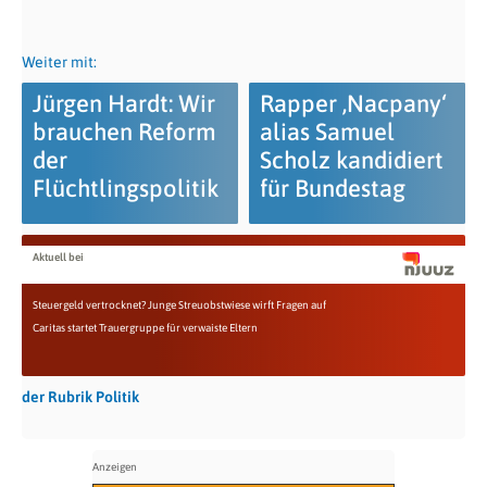
Weiter mit:
Jürgen Hardt: Wir
Rapper ‚Nacpany‘
brauchen Reform
alias Samuel
der
Scholz kandidiert
Flüchtlingspolitik
für Bundestag
Aktuell bei
Steuergeld vertrocknet? Junge Streuobstwiese wirft Fragen auf
Caritas startet Trauergruppe für verwaiste Eltern
der Rubrik Politik