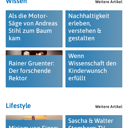
Wissen
Weitere Artikel
Junior Uni:
Als die Motor-
Nachhaltigkeit
Säge von Andreas
erleben,
Stihl zum Baum
verstehen &
kam
gestalten
Wenn
Rainer Gruenter:
Wissenschaft den
Der forschende
Kinderwunsch
Rektor
erfüllt
Lifestyle
Weitere Artikel
Sascha & Walter