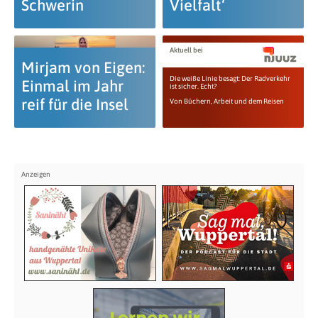
Schwerin
Vielfalt‘
Aktuell bei
Mirjam von Eigen:
Die weiße Linie besagt: Der Radverkehr
Einmal im Jahr
ist sicher. Echt?
reif für die Insel
Von Büchern, Arbeit und dem Reisen