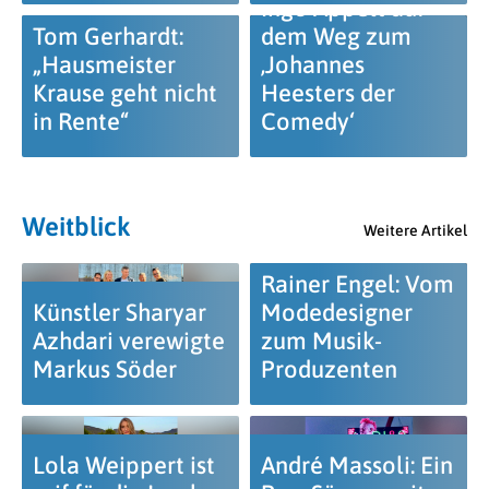
Ingo Appelt auf
Tom Gerhardt:
dem Weg zum
„Hausmeister
‚Johannes
Krause geht nicht
Heesters der
in Rente“
Comedy‘
Weitblick
Weitere Artikel
Rainer Engel: Vom
Künstler Sharyar
Modedesigner
Azhdari verewigte
zum Musik-
Markus Söder
Produzenten
Lola Weippert ist
André Massoli: Ein