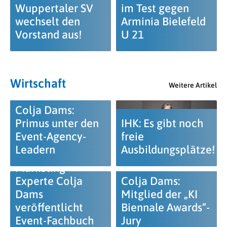
Wuppertaler SV
im Test gegen
wechselt den
Arminia Bielefeld
Vorstand aus!
U 21
Wirtschaft
Weitere Artikel
Colja Dams:
Primus unter den
IHK: Es gibt noch
Event-Agency-
freie
Leadern
Ausbildungsplätze!
Marketing-
Experte Colja
Colja Dams:
Dams
Mitglied der „KI
veröffentlicht
Biennale Awards“-
Event-Fachbuch
Jury