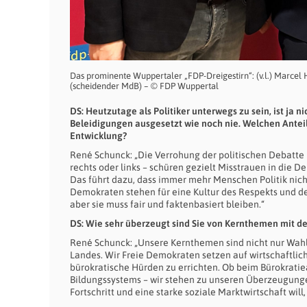
Das prominente Wuppertaler „FDP-Dreigestirn“: (v.l.) Marce
(scheidender MdB) – © FDP Wuppertal
DS: Heutzutage als Politiker unterwegs zu sein, ist ja
Beleidigungen ausgesetzt wie noch nie. Welchen Anteil
Entwicklung?
René Schunck: „Die Verrohung der politischen Debatte 
rechts oder links – schüren gezielt Misstrauen in die 
Das führt dazu, dass immer mehr Menschen Politik nich
Demokraten stehen für eine Kultur des Respekts und der
aber sie muss fair und faktenbasiert bleiben.“
DS: Wie sehr überzeugt sind Sie von Kernthemen mit de
René Schunck: „Unsere Kernthemen sind nicht nur Wah
Landes. Wir Freie Demokraten setzen auf wirtschaftliche
bürokratische Hürden zu errichten. Ob beim Bürokratie
Bildungssystems – wir stehen zu unseren Überzeugungen
Fortschritt und eine starke soziale Marktwirtschaft will, 