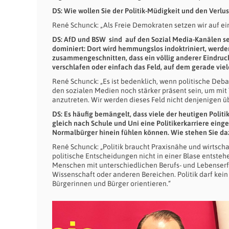
DS: Wie wollen Sie der Politik-Müdigkeit und den Verl
René Schunck: „Als Freie Demokraten setzen wir auf e
DS: AfD und BSW sind auf den Sozial Media-Kanälen seh
dominiert: Dort wird hemmungslos indoktriniert, werd
zusammengeschnitten, dass ein völlig anderer Eindruck
verschlafen oder einfach das Feld, auf dem gerade vi
René Schunck: „Es ist bedenklich, wenn politische Debat
den sozialen Medien noch stärker präsent sein, um mi
anzutreten. Wir werden dieses Feld nicht denjenigen üb
DS: Es häufig bemängelt, dass viele der heutigen Polit
gleich nach Schule und Uni eine Politikerkarriere eing
Normalbürger hinein fühlen können. Wie stehen Sie da
René Schunck: „Politik braucht Praxisnähe und wirtscha
politische Entscheidungen nicht in einer Blase entstehe
Menschen mit unterschiedlichen Berufs- und Lebenser
Wissenschaft oder anderen Bereichen. Politik darf kei
Bürgerinnen und Bürger orientieren.“