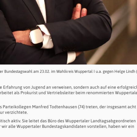
 der Bundestagswahl am 23.02. im Wahlkreis Wuppertal I u.a. gegen Helge Lindh 
he Erfahrung von Jugend an verweisen, sondern auch auf eine erfolgrei
beitet als Prokurist und Vertriebsleiter beim renommierten Wuppertal
es Parteikollegen Manfred Todtenhausen (74) treten, der insgesamt acht
ur verzichtete.
itisch aktiv. Sie leitet das Büro des Wuppertaler Landtagsabgeordneten
r wir alle Wuppertaler Bundestagskandidaten vorstellen, haben wir ein