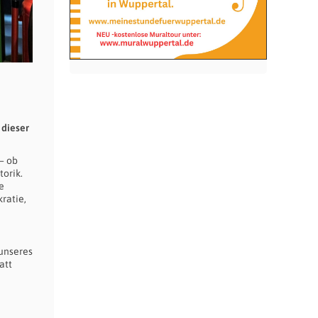
 dieser
– ob
torik.
e
ratie,
unseres
att