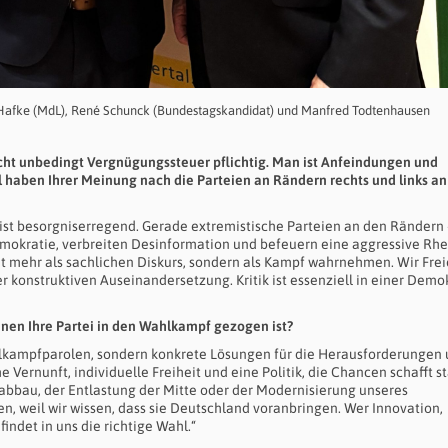
l Hafke (MdL), René Schunck (Bundestagskandidat) und Manfred Todtenhausen
 nicht unbedingt Vergnügungssteuer pflichtig. Man ist Anfeindungen und
 haben Ihrer Meinung nach die Parteien an Rändern rechts und links an
ist besorgniserregend. Gerade extremistische Parteien an den Rändern 
Demokratie, verbreiten Desinformation und befeuern eine aggressive Rhe
t mehr als sachlichen Diskurs, sondern als Kampf wahrnehmen. Wir Frei
 konstruktiven Auseinandersetzung. Kritik ist essenziell in einer Demok
nen Ihre Partei in den Wahlkampf gezogen ist?
lkampfparolen, sondern konkrete Lösungen für die Herausforderungen 
 Vernunft, individuelle Freiheit und eine Politik, die Chancen schafft st
abbau, der Entlastung der Mitte oder der Modernisierung unseres
, weil wir wissen, dass sie Deutschland voranbringen. Wer Innovation,
findet in uns die richtige Wahl.“