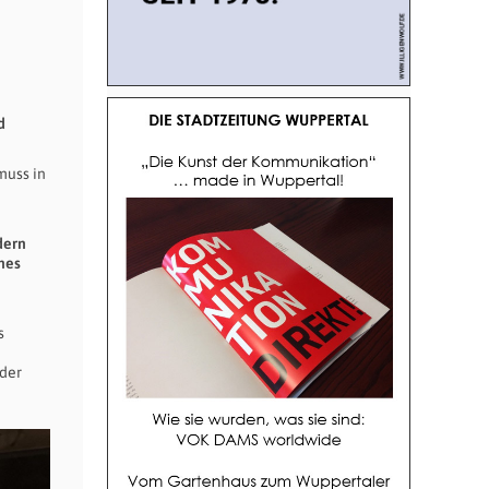
d
muss in
dern
nes
s
 der