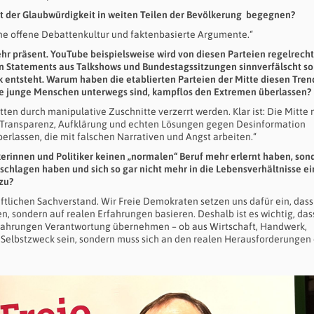
ust der Glaubwürdigkeit in weiten Teilen der Bevölkerung begegnen?
ine offene Debattenkultur und faktenbasierte Argumente.“
r präsent. YouTube beispielsweise wird von diesen Parteien regelrecht
en Statements aus Talkshows und Bundestagssitzungen sinnverfälscht so
 entsteht. Warum haben die etablierten Parteien der Mitte diesen Tren
ele junge Menschen unterwegs sind, kampflos den Extremen überlassen?
ten durch manipulative Zuschnitte verzerrt werden. Klar ist: Die Mitte 
t Transparenz, Aufklärung und echten Lösungen gegen Desinformation
erlassen, die mit falschen Narrativen und Angst arbeiten.“
ikerinnen und Politiker keinen „normalen“ Beruf mehr erlernt haben, son
eschlagen haben und sich so gar nicht mehr in die Lebensverhältnisse ei
zu?
ftlichen Sachverstand. Wir Freie Demokraten setzen uns dafür ein, dass
n, sondern auf realen Erfahrungen basieren. Deshalb ist es wichtig, das
fahrungen Verantwortung übernehmen – ob aus Wirtschaft, Handwerk,
n Selbstzweck sein, sondern muss sich an den realen Herausforderungen