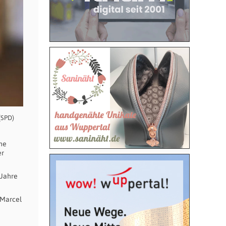
(SPD)
che
er
 Jahre
 Marcel