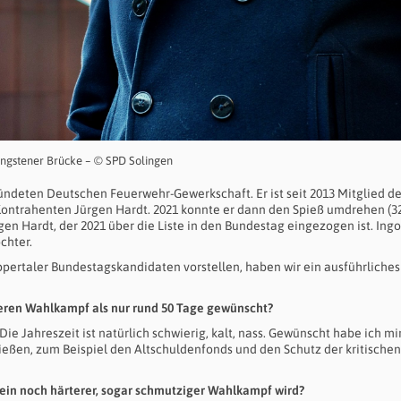
ngstener Brücke – © SPD Solingen
ündeten Deutschen Feuerwehr-Gewerkschaft. Er ist seit 2013 Mitglied de
ontrahenten Jürgen Hardt. 2021 konnte er dann den Spieß umdrehen (32
rgen Hardt, der 2021 über die Liste in den Bundestag eingezogen ist. Ingo
chter.
ppertaler Bundestagskandidaten vorstellen, haben wir ein ausführliches
ängeren Wahlkampf als nur rund 50 Tage gewünscht?
ie Jahreszeit ist natürlich schwierig, kalt, nass. Gewünscht habe ich mir
ießen, zum Beispiel den Altschuldenfonds und den Schutz der kritischen
se ein noch härterer, sogar schmutziger Wahlkampf wird?