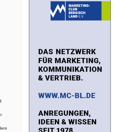
d
en
dern