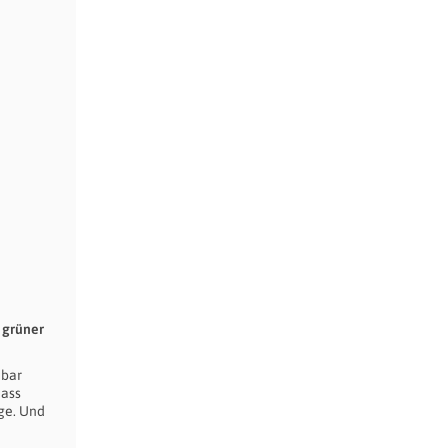
 grüner
hbar
dass
nge. Und