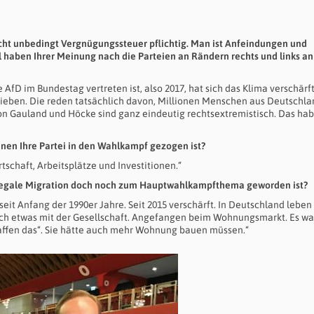
 nicht unbedingt Vergnügungssteuer pflichtig. Man ist Anfeindungen und
 haben Ihrer Meinung nach die Parteien an Rändern rechts und links an
e AfD im Bundestag vertreten ist, also 2017, hat sich das Klima verschärf
chieben. Die reden tatsächlich davon, Millionen Menschen aus Deutschla
on Gauland und Höcke sind ganz eindeutig rechtsextremistisch. Das ha
nen Ihre Partei in den Wahlkampf gezogen ist?
tschaft, Arbeitsplätze und Investitionen.“
illegale Migration doch noch zum Hauptwahlkampfthema geworden ist?
eit Anfang der 1990er Jahre. Seit 2015 verschärft. In Deutschland leben
ich etwas mit der Gesellschaft. Angefangen beim Wohnungsmarkt. Es w
haffen das“. Sie hätte auch mehr Wohnung bauen müssen.“