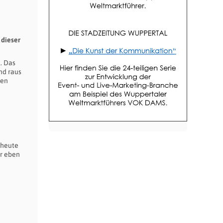
 dieser
t. Das
nd raus
ben
 heute
ar eben