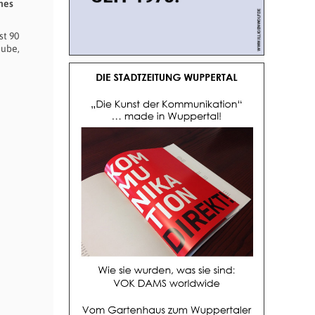
nes
st 90
aube,