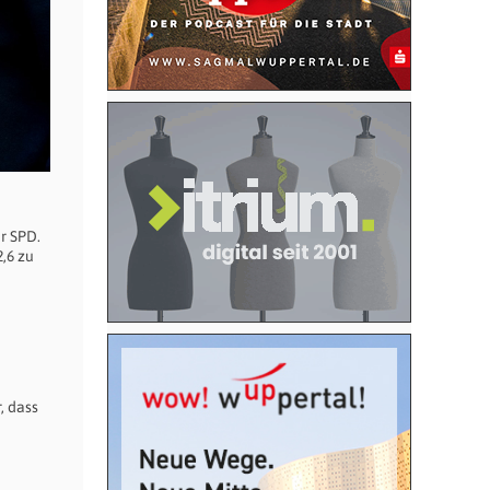
r SPD.
,6 zu
, dass