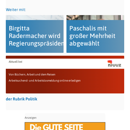
Weiter mit:
Birgitta
Paschalis mit
Radermacher wird
großer Mehrheit
Regierungspräsidentin
abgewählt
Aktuell bei
Von Büchern, Arbeit und dem Reisen
Arbeitsuchend- und Arbeitslosmeldung online erledigen
der Rubrik Politik