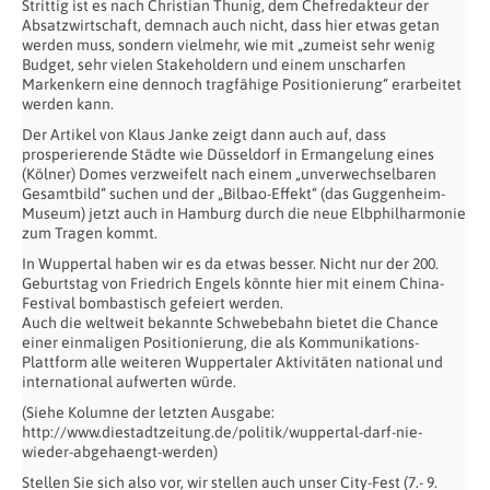
Strittig ist es nach Christian Thunig, dem Chefredakteur der
Absatzwirtschaft, demnach auch nicht, dass hier etwas getan
werden muss, sondern vielmehr, wie mit „zumeist sehr wenig
Budget, sehr vielen Stakeholdern und einem unscharfen
Markenkern eine dennoch tragfähige Positionierung“ erarbeitet
werden kann.
Der Artikel von Klaus Janke zeigt dann auch auf, dass
prosperierende Städte wie Düsseldorf in Ermangelung eines
(Kölner) Domes verzweifelt nach einem „unverwechselbaren
Gesamtbild“ suchen und der „Bilbao-Effekt“ (das Guggenheim-
Museum) jetzt auch in Hamburg durch die neue Elbphilharmonie
zum Tragen kommt.
In Wuppertal haben wir es da etwas besser. Nicht nur der 200.
Geburtstag von Friedrich Engels könnte hier mit einem China-
Festival bombastisch gefeiert werden.
Auch die weltweit bekannte Schwebebahn bietet die Chance
einer einmaligen Positionierung, die als Kommunikations-
Plattform alle weiteren Wuppertaler Aktivitäten national und
international aufwerten würde.
(Siehe Kolumne der letzten Ausgabe:
http://www.diestadtzeitung.de/politik/wuppertal-darf-nie-
wieder-abgehaengt-werden)
Stellen Sie sich also vor, wir stellen auch unser City-Fest (7.- 9.