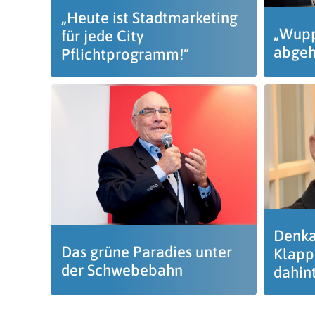
„Heute ist Stadtmarketing
„Wupp
für jede City
abgeh
Pflichtprogramm!“
Denka
Das grüne Paradies unter
Klapp
der Schwebebahn
dahin