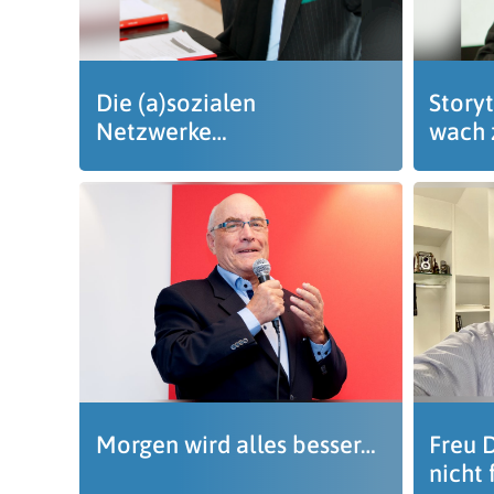
Die (a)sozialen
Story
Netzwerke…
wach 
Morgen wird alles besser…
Freu D
nicht