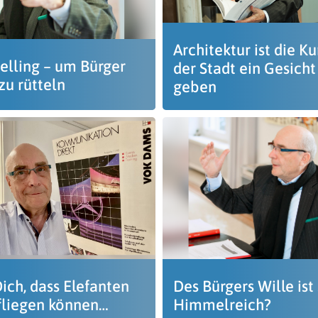
Architektur ist die Ku
telling – um Bürger
der Stadt ein Gesicht
zu rütteln
geben
ich, dass Elefanten
Des Bürgers Wille ist
 fliegen können…
Himmelreich?