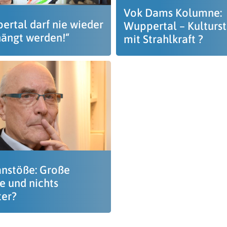
Vok Dams Kolumne:
ertal darf nie wieder
Wuppertal – Kulturst
ängt werden!“
mit Strahlkraft ?
nstöße: Große
e und nichts
ter?