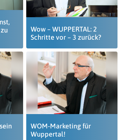
nst,
Wow – WUPPERTAL: 2
 zu
Schritte vor – 3 zurück?
 sein
WOM-Marketing für
Wuppertal!