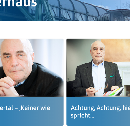
erhaus
rtal – ‚Keiner wie
Achtung, Achtung, hi
spricht…