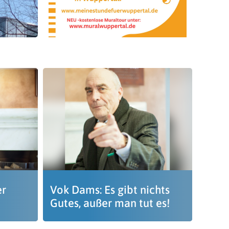
er
Vok Dams: Es gibt nichts
Gutes, außer man tut es!