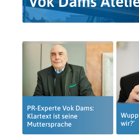
Vok Dams Ateli
PR-Experte Vok Dams:
Wuppe
Klartext ist seine
wir?‘
Muttersprache