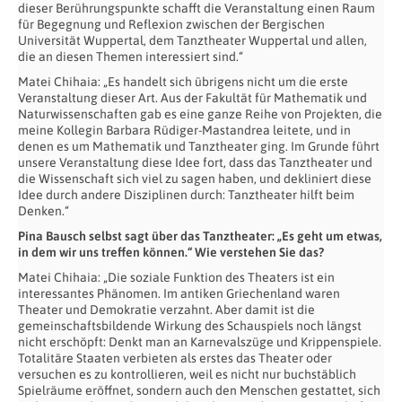
dieser Berührungspunkte schafft die Veranstaltung einen Raum
für Begegnung und Reflexion zwischen der Bergischen
Universität Wuppertal, dem Tanztheater Wuppertal und allen,
die an diesen Themen interessiert sind.“
Matei Chihaia: „Es handelt sich übrigens nicht um die erste
Veranstaltung dieser Art. Aus der Fakultät für Mathematik und
Naturwissenschaften gab es eine ganze Reihe von Projekten, die
meine Kollegin Barbara Rüdiger-Mastandrea leitete, und in
denen es um Mathematik und Tanztheater ging. Im Grunde führt
unsere Veranstaltung diese Idee fort, dass das Tanztheater und
die Wissenschaft sich viel zu sagen haben, und dekliniert diese
Idee durch andere Disziplinen durch: Tanztheater hilft beim
Denken.“
Pina Bausch selbst sagt über das Tanztheater: „Es geht um etwas,
in dem wir uns treffen können.“ Wie verstehen Sie das?
Matei Chihaia: „Die soziale Funktion des Theaters ist ein
interessantes Phänomen. Im antiken Griechenland waren
Theater und Demokratie verzahnt. Aber damit ist die
gemeinschaftsbildende Wirkung des Schauspiels noch längst
nicht erschöpft: Denkt man an Karnevalszüge und Krippenspiele.
Totalitäre Staaten verbieten als erstes das Theater oder
versuchen es zu kontrollieren, weil es nicht nur buchstäblich
Spielräume eröffnet, sondern auch den Menschen gestattet, sich