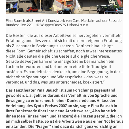
Pina Bausch als Street Art-Kunstwerk von Case Maclaim auf der Fassade
Bundesallee 221 – © WupperOne929 UrbanArt e.V.
Die Gesten, die aus dieser Arbeitsweise hervorgehen, vermitteln
Erfahrung, und dies versucht sich mit unserer eigenen Erfahrung
als Zuschauer in Beziehung zu setzen. Darüber hinaus birgt
diese Form, Gemeinschaft zu schaffen, noch etwas Interessantes:
Nicht alle deuten die gleiche Geste auf die gleiche Weise.
Gerade deswegen kann eine einzige Szene bei manchen ein
Lachen hervorrufen und bei anderen eine tiefe Traurigkeit
auslösen. Es handelt sich, denke ich, um eine Begegnung, in der –
nicht ohne Spannungen und Widersprüche – das, was uns
verbindet, und das, was uns unterscheidet, koexistiert.“
Das Tanztheater Pina Bausch ist zum Forschungsgegenstand
geworden. U.a. geht es darum, das Verhältnis von Sprache und
Bewegung zu erforschen. In einer Dankesrede aus Anlass der
Verleihung des Kyoto-Preises 2007 an sie, sagte Pina Bausch in
ihrer Dankesrede über ihre neue Arbeitsweise: „Also habe ich
ihnen (den Tänzerinnen und Tänzern) die Fragen gestellt, die ich
an mich selber hatte. So ist die Arbeitsweise aus einer Not heraus
entstanden. Die “Fragen” sind dazu da, sich ganz vorsichtig an