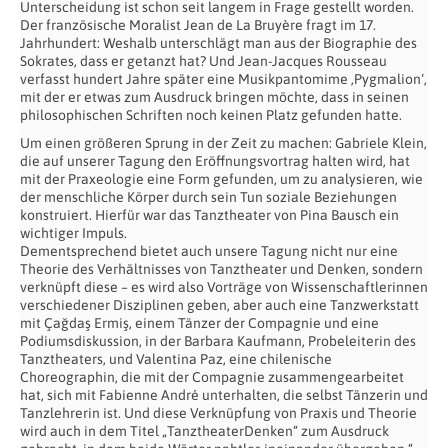
Unterscheidung ist schon seit langem in Frage gestellt worden.
Der französische Moralist Jean de La Bruyère fragt im 17.
Jahrhundert: Weshalb unterschlägt man aus der Biographie des
Sokrates, dass er getanzt hat? Und Jean-Jacques Rousseau
verfasst hundert Jahre später eine Musikpantomime ‚Pygmalion‘,
mit der er etwas zum Ausdruck bringen möchte, dass in seinen
philosophischen Schriften noch keinen Platz gefunden hatte.
Um einen größeren Sprung in der Zeit zu machen: Gabriele Klein,
die auf unserer Tagung den Eröffnungsvortrag halten wird, hat
mit der Praxeologie eine Form gefunden, um zu analysieren, wie
der menschliche Körper durch sein Tun soziale Beziehungen
konstruiert. Hierfür war das Tanztheater von Pina Bausch ein
wichtiger Impuls.
Dementsprechend bietet auch unsere Tagung nicht nur eine
Theorie des Verhältnisses von Tanztheater und Denken, sondern
verknüpft diese – es wird also Vorträge von Wissenschaftlerinnen
verschiedener Disziplinen geben, aber auch eine Tanzwerkstatt
mit Çağdaş Ermiş, einem Tänzer der Compagnie und eine
Podiumsdiskussion, in der Barbara Kaufmann, Probeleiterin des
Tanztheaters, und Valentina Paz, eine chilenische
Choreographin, die mit der Compagnie zusammengearbeitet
hat, sich mit Fabienne André unterhalten, die selbst Tänzerin und
Tanzlehrerin ist. Und diese Verknüpfung von Praxis und Theorie
wird auch in dem Titel „TanztheaterDenken“ zum Ausdruck