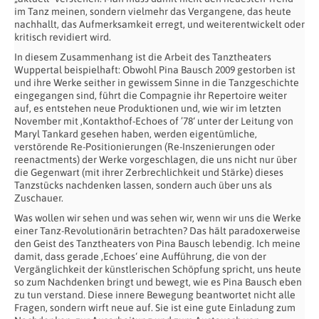
im Tanz meinen, sondern vielmehr das Vergangene, das heute
nachhallt, das Aufmerksamkeit erregt, und weiterentwickelt oder
kritisch revidiert wird.
In diesem Zusammenhang ist die Arbeit des Tanztheaters
Wuppertal beispielhaft: Obwohl Pina Bausch 2009 gestorben ist
und ihre Werke seither in gewissem Sinne in die Tanzgeschichte
eingegangen sind, führt die Compagnie ihr Repertoire weiter
auf, es entstehen neue Produktionen und, wie wir im letzten
November mit ‚Kontakthof-Echoes of ’78‘ unter der Leitung von
Maryl Tankard gesehen haben, werden eigentümliche,
verstörende Re-Positionierungen (Re-Inszenierungen oder
reenactments) der Werke vorgeschlagen, die uns nicht nur über
die Gegenwart (mit ihrer Zerbrechlichkeit und Stärke) dieses
Tanzstücks nachdenken lassen, sondern auch über uns als
Zuschauer.
Was wollen wir sehen und was sehen wir, wenn wir uns die Werke
einer Tanz-Revolutionärin betrachten? Das hält paradoxerweise
den Geist des Tanztheaters von Pina Bausch lebendig. Ich meine
damit, dass gerade ‚Echoes‘ eine Aufführung, die von der
Vergänglichkeit der künstlerischen Schöpfung spricht, uns heute
so zum Nachdenken bringt und bewegt, wie es Pina Bausch eben
zu tun verstand. Diese innere Bewegung beantwortet nicht alle
Fragen, sondern wirft neue auf. Sie ist eine gute Einladung zum