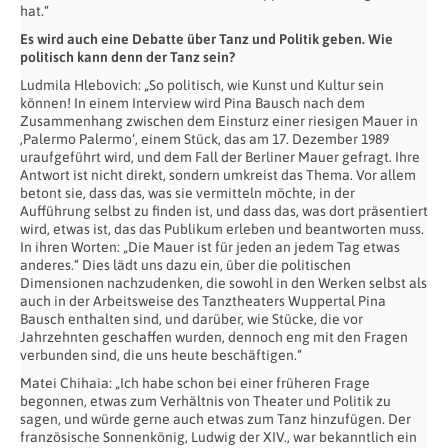
hat.“
Es wird auch eine Debatte über Tanz und Politik geben. Wie
politisch kann denn der Tanz sein?
Ludmila Hlebovich: „So politisch, wie Kunst und Kultur sein
können! In einem Interview wird Pina Bausch nach dem
Zusammenhang zwischen dem Einsturz einer riesigen Mauer in
‚Palermo Palermo‘, einem Stück, das am 17. Dezember 1989
uraufgeführt wird, und dem Fall der Berliner Mauer gefragt. Ihre
Antwort ist nicht direkt, sondern umkreist das Thema. Vor allem
betont sie, dass das, was sie vermitteln möchte, in der
Aufführung selbst zu finden ist, und dass das, was dort präsentiert
wird, etwas ist, das das Publikum erleben und beantworten muss.
In ihren Worten: „Die Mauer ist für jeden an jedem Tag etwas
anderes.“ Dies lädt uns dazu ein, über die politischen
Dimensionen nachzudenken, die sowohl in den Werken selbst als
auch in der Arbeitsweise des Tanztheaters Wuppertal Pina
Bausch enthalten sind, und darüber, wie Stücke, die vor
Jahrzehnten geschaffen wurden, dennoch eng mit den Fragen
verbunden sind, die uns heute beschäftigen.“
Matei Chihaia: „Ich habe schon bei einer früheren Frage
begonnen, etwas zum Verhältnis von Theater und Politik zu
sagen, und würde gerne auch etwas zum Tanz hinzufügen. Der
französische Sonnenkönig, Ludwig der XIV., war bekanntlich ein