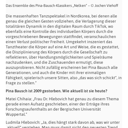
Das Ensemble des Pina-Bausch-Klassikers „Nelken“ – © Jochen Viehoff
Die massenhaften Tanzspektakel in Nordkorea, bei denen alle
genau die gleichen Gesten vollziehen, die Verlagerung dieser
totalitären Dynamik in den digitalen Raum durch TikTok, wo
ebenfalls eine Kontrolle des individuellen Körpers durch die
vorgeschriebenen Bewegungen stattfindet, veranschaulichen
einen Verlust politischer Freiheit. Umgekehrt inszeniert das
Tanztheater die Körper auf eine Art und Weise, die es gestattet,
die Disziplinierung des Körpers durch die Gesellschaft zu
reflektieren, über Handlungsmöglichkeiten und Spielräume
nachzudenken, und die Zuschauenden ermutigt, diese
auszuprobieren. Nicht zufällig erscheinen bei Pina Bausch alle
Generationen, und auch die Kinder mit ihrer einmaligen
Fähigkeit, spielerisch unsere Sitten, also „das was sich schickt“, in
Frage zu stellen.“
Pina Bausch ist 2009 gestorben. Wie aktuell ist sie heute?
Matei Chihaia: „Frau Dr. Hlebovich hat genau zu diesem Thema
gerade einen Aufsatz geschrieben, einer der Erträge ihres
Forschungsaufenthalts an der Bergischen Universität
Wuppertal.“
Ludmila Hlebovich: „Ja, dies hängt stark davon ab, was wir unter
„aktuell“ verstehen. Man muss damit nicht den neuesten Trend