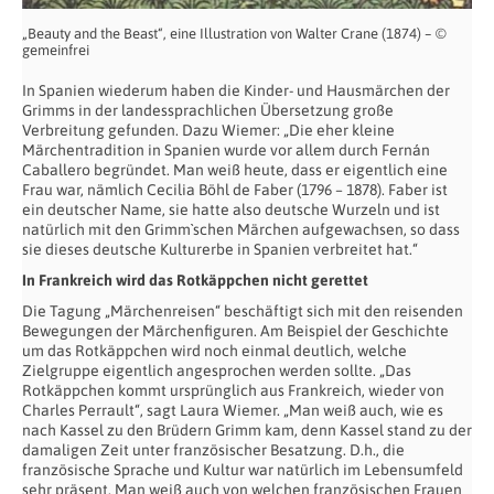
„Beauty and the Beast“, eine Illustration von Walter Crane (1874) – ©
gemeinfrei
In Spanien wiederum haben die Kinder- und Hausmärchen der
Grimms in der landessprachlichen Übersetzung große
Verbreitung gefunden. Dazu Wiemer: „Die eher kleine
Märchentradition in Spanien wurde vor allem durch Fernán
Caballero begründet. Man weiß heute, dass er eigentlich eine
Frau war, nämlich Cecilia Böhl de Faber (1796 – 1878). Faber ist
ein deutscher Name, sie hatte also deutsche Wurzeln und ist
natürlich mit den Grimm`schen Märchen aufgewachsen, so dass
sie dieses deutsche Kulturerbe in Spanien verbreitet hat.“
In Frankreich wird das Rotkäppchen nicht gerettet
Die Tagung „Märchenreisen“ beschäftigt sich mit den reisenden
Bewegungen der Märchenfiguren. Am Beispiel der Geschichte
um das Rotkäppchen wird noch einmal deutlich, welche
Zielgruppe eigentlich angesprochen werden sollte. „Das
Rotkäppchen kommt ursprünglich aus Frankreich, wieder von
Charles Perrault“, sagt Laura Wiemer. „Man weiß auch, wie es
nach Kassel zu den Brüdern Grimm kam, denn Kassel stand zu der
damaligen Zeit unter französischer Besatzung. D.h., die
französische Sprache und Kultur war natürlich im Lebensumfeld
sehr präsent. Man weiß auch von welchen französischen Frauen