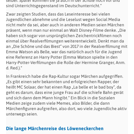
selber. Später kommen sie ja auch in der Schule noch vor und
sind Unterrichtsgegenstand im Deutschunterricht.“
Zwar zeigten Studien, dass das Leseinteresse bei vielen
Jugendlichen abnehme und die Leselust wegen Social Media
nicht mehr da sei, aber auch in anderen Medien seien Märchen
präsent, wenn man nur einmal an Walt Disney-Filme denke. „Die
haben sich sogar von ursprünglichen Zeichentrickfilmen noch
einmal über Realverfilmungen weiterentwickelt. Denkt man da
an „Die Schöne und das Biest“ von 2017 in der Realverfilmung mit
Emma Watson als Belle, war das natürlich auch für die Jugend
eine Referenz an Harry Potter (Emma Watson spielte in den
Harry-Potter-Verfilmungen die Rolle der Hermine Granger, Anm.
d. Red.).“
In Frankreich habe die Rap-Kultur sogar Märchen aufgegriffen.
„Es gibt einen sehr bekannten und erfolgreichen Rapper, der
heißt MC Solaar, der hat einen Rap „La belle et le bad boy“, da
geht es darum, dass eine junge Frau auf die schiefe Bahn gerät
und sich dann dem Mann hingibt.“ Ein Blick in die Sozialen
Medien zeige zudem viele Memes, also Bilder, die dann
Märchenfiguren aufgreifen, also dort, wo viele Jugendliche aktiv
unterwegs seien.
Die lange Märchenreise des Löweneckerchen