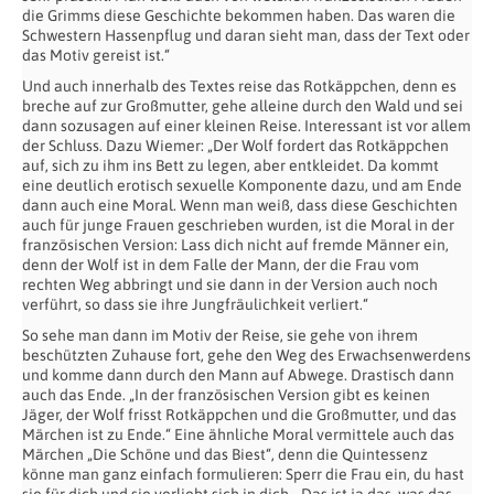
die Grimms diese Geschichte bekommen haben. Das waren die
Schwestern Hassenpflug und daran sieht man, dass der Text oder
das Motiv gereist ist.“
Und auch innerhalb des Textes reise das Rotkäppchen, denn es
breche auf zur Großmutter, gehe alleine durch den Wald und sei
dann sozusagen auf einer kleinen Reise. Interessant ist vor allem
der Schluss. Dazu Wiemer: „Der Wolf fordert das Rotkäppchen
auf, sich zu ihm ins Bett zu legen, aber entkleidet. Da kommt
eine deutlich erotisch sexuelle Komponente dazu, und am Ende
dann auch eine Moral. Wenn man weiß, dass diese Geschichten
auch für junge Frauen geschrieben wurden, ist die Moral in der
französischen Version: Lass dich nicht auf fremde Männer ein,
denn der Wolf ist in dem Falle der Mann, der die Frau vom
rechten Weg abbringt und sie dann in der Version auch noch
verführt, so dass sie ihre Jungfräulichkeit verliert.“
So sehe man dann im Motiv der Reise, sie gehe von ihrem
beschützten Zuhause fort, gehe den Weg des Erwachsenwerdens
und komme dann durch den Mann auf Abwege. Drastisch dann
auch das Ende. „In der französischen Version gibt es keinen
Jäger, der Wolf frisst Rotkäppchen und die Großmutter, und das
Märchen ist zu Ende.“ Eine ähnliche Moral vermittele auch das
Märchen „Die Schöne und das Biest“, denn die Quintessenz
könne man ganz einfach formulieren: Sperr die Frau ein, du hast
sie für dich und sie verliebt sich in dich. „Das ist ja das, was das