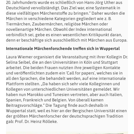
20. Jahrhunderts wurde es schließlich von Hans-Jörg Uther aus
Deutschland vervollständigt. Das Ziel war, eine Systematik in
diese vielfältigen Märchenstoffe zu bringen.“ Daher wurden die
Märchen in verschiedene Kategorien gegliedert wie z. B.
Tiermärchen, Zaubermärchen, religiöse Märchen oder
novellenartige Märchen. Obwohl der Index international
verbindlich sei, gebe es einen wesentlichen Kritikpunkt daran,
denn er beschäftige sich ausschließlich mit Märchen aus Europa.
Internationale Märchenforschende treffen sich in Wuppertal
Laura Wiemer organisiert die Veranstaltung mit ihrer Kollegin Dr.
Selina Seibel, die an den Universitäten in Köln und Stuttgart
arbeitet. Die beiden Frauen nutzten ihre jeweiligen Kontakte
und veröffentlichten zudem ein ´Call for papers`, welches sie in
all den Sprachen, die behandelt werden, auf eine internationale
Plattform stellten. „Da haben sich sehr viele Kolleginnen und
Kollegen von unterschiedlichen Universitäten gemeldet. Wir
haben nun Marokko und Tunesien vertreten, aber auch Italien,
Spanien, Frankreich und Belgien. Von überall kamen
Beitragsvorschläge.“ Die Tagung finde auch deshalb in
Wuppertal statt, weil es hier an der Bergischen Universität einen
der größten Märchenforscher der deutschsprachigen Tradition
gab: Prof. Dr. Heinz Rölleke.