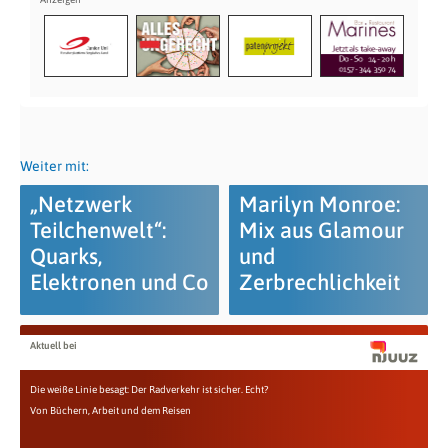
Weiter mit:
„Netzwerk
Marilyn Monroe:
Teilchenwelt“:
Mix aus Glamour
Quarks,
und
Elektronen und Co
Zerbrechlichkeit
Aktuell bei
Die weiße Linie besagt: Der Radverkehr ist sicher. Echt?
Von Büchern, Arbeit und dem Reisen