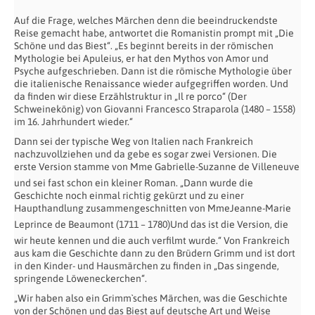
Auf die Frage, welches Märchen denn die beeindruckendste
Reise gemacht habe, antwortet die Romanistin prompt mit „Die
Schöne und das Biest“. „Es beginnt bereits in der römischen
Mythologie bei Apuleius, er hat den Mythos von Amor und
Psyche aufgeschrieben. Dann ist die römische Mythologie über
die italienische Renaissance wieder aufgegriffen worden. Und
da finden wir diese Erzählstruktur in „Il re porco“ (Der
Schweinekönig) von Giovanni Francesco Straparola (1480 – 1558)
im 16. Jahrhundert wieder.“
Dann sei der typische Weg von Italien nach Frankreich
nachzuvollziehen und da gebe es sogar zwei Versionen. Die
erste Version stamme von Mme Gabrielle-Suzanne de Villeneuve
und sei fast schon ein kleiner Roman. „Dann wurde die
Geschichte noch einmal richtig gekürzt und zu einer
Haupthandlung zusammengeschnitten von Mme
Jeanne-Marie
Leprince de Beaumont (1711 – 1780)
Und das ist die Version, die
wir heute kennen und die auch verfilmt wurde.“ Von Frankreich
aus kam die Geschichte dann zu den Brüdern Grimm und ist dort
in den Kinder- und Hausmärchen zu finden in „Das singende,
springende Löweneckerchen“.
„Wir haben also ein Grimm`sches Märchen, was die Geschichte
von der Schönen und das Biest auf deutsche Art und Weise