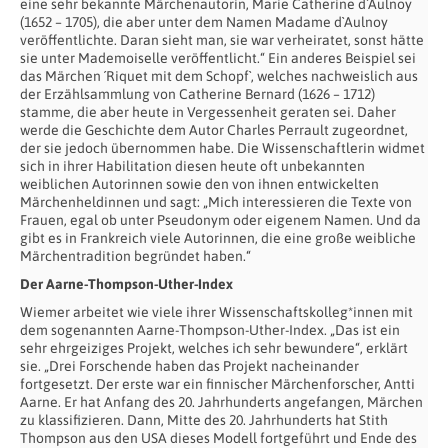
eine sehr bekannte Märchenautorin, Marie Catherine d`Aulnoy
(1652 – 1705), die aber unter dem Namen Madame d`Aulnoy
veröffentlichte. Daran sieht man, sie war verheiratet, sonst hätte
sie unter Mademoiselle veröffentlicht.“ Ein anderes Beispiel sei
das Märchen ´Riquet mit dem Schopf`, welches nachweislich aus
der Erzählsammlung von Catherine Bernard (1626 – 1712)
stamme, die aber heute in Vergessenheit geraten sei. Daher
werde die Geschichte dem Autor Charles Perrault zugeordnet,
der sie jedoch übernommen habe. Die Wissenschaftlerin widmet
sich in ihrer Habilitation diesen heute oft unbekannten
weiblichen Autorinnen sowie den von ihnen entwickelten
Märchenheldinnen und sagt: „Mich interessieren die Texte von
Frauen, egal ob unter Pseudonym oder eigenem Namen. Und da
gibt es in Frankreich viele Autorinnen, die eine große weibliche
Märchentradition begründet haben.“
Der Aarne-Thompson-Uther-Index
Wiemer arbeitet wie viele ihrer Wissenschaftskolleg*innen mit
dem sogenannten Aarne-Thompson-Uther-Index. „Das ist ein
sehr ehrgeiziges Projekt, welches ich sehr bewundere“, erklärt
sie. „Drei Forschende haben das Projekt nacheinander
fortgesetzt. Der erste war ein finnischer Märchenforscher, Antti
Aarne. Er hat Anfang des 20. Jahrhunderts angefangen, Märchen
zu klassifizieren. Dann, Mitte des 20. Jahrhunderts hat Stith
Thompson aus den USA dieses Modell fortgeführt und Ende des