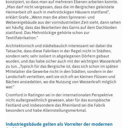
konzipiert, so dass man auf mehreren Ebenen arbeiten konnte.
„Man darf nicht vergessen, dass die im Bergischen geleistete
Heimarbeit oft auch in mehrstöckigen Häusern stattfand“,
erklärt Grafe. „Wenn man die alten Spinnerei- und
Webereigebäude aus der vorindustriellen Zeit sieht, dann sehen
wir häufig, dass das Bearbeiten des Garns auf dem Dachboden
stattfand. Das Mehrstöckige gehörte schon zur
Textilfabrikation.“
Architektonisch und städtebaulich interessant sei dabei die
Tatsache, dass diese Fabriken in der Regel nicht in Städten,
sondern sehr, sehr isoliert in abgelegenen Dörfern gebaut
wurden, und das habe sicher auch mit der wichtigen Wasserkraft
zu tun. „Typisch für das Bergische ist, dass sich schon im späten
Mittelalter die Gewerbe nicht in den Städten, sondern in der
Landschaft verteilten, weil sie sich oft an kleinen Flüssen und
Bächen ansiedelten, wo die Nutzung von Wasserkraft möglich
war.“
Cromford in Ratingen sei in der internationalen Perspektive
nicht außergewöhnlich gewesen, aber für das europäische
Festland und insbesondere das Rheinland sei die Fabrik
besonders und habe Alleinstellungsmerkmal.
Industriegebäude gelten als Vorreiter der modernen