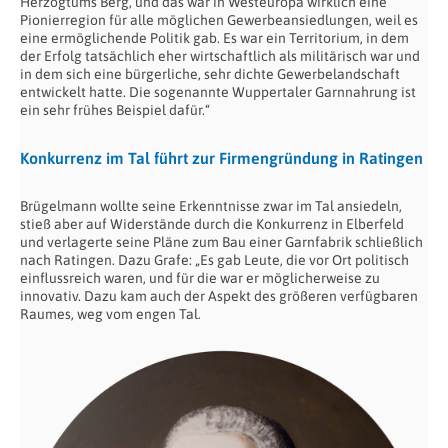
Herzogtums Berg, und das war in Westeuropa wirklich eine
Pionierregion für alle möglichen Gewerbeansiedlungen, weil es
eine ermöglichende Politik gab. Es war ein Territorium, in dem
der Erfolg tatsächlich eher wirtschaftlich als militärisch war und
in dem sich eine bürgerliche, sehr dichte Gewerbelandschaft
entwickelt hatte. Die sogenannte Wuppertaler Garnnahrung ist
ein sehr frühes Beispiel dafür.“
Konkurrenz im Tal führt zur Firmengründung in Ratingen
Brügelmann wollte seine Erkenntnisse zwar im Tal ansiedeln,
stieß aber auf Widerstände durch die Konkurrenz in Elberfeld
und verlagerte seine Pläne zum Bau einer Garnfabrik schließlich
nach Ratingen. Dazu Grafe: „Es gab Leute, die vor Ort politisch
einflussreich waren, und für die war er möglicherweise zu
innovativ. Dazu kam auch der Aspekt des größeren verfügbaren
Raumes, weg vom engen Tal.