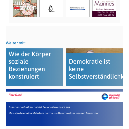
Weiter mit:
Wie der Körper
soziale
Demokratie ist
Beziehungen
keine
konstruiert
Selbstverständlichkei
Aktuell auf
Brennende Gasflasche löst Feuerwehreinsatz aus
Matratze brennt in Mehrfamilienhaus – Rauchmelder warnen Bewohner