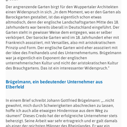
Der angrenzende Garten birgt für den Wuppertaler Architekten
einen Widerspruch in sich. „In dem Moment, wo er den Garten als
Barockgarten gestaltet, ist das eigentlich schon etwas
altmodisch, denn der englische Landschaftsgarten Mitte des 18.
Jahrhunderts war bereits überall in Deutschland eingeführt. Der
Garten steht in gewisser Weise dem entgegen, was er selber
verkörpert. Der barocke Garten wird im 18. Jahrhundert eher mit
Frankreich assoziiert, mit Versailles, also mit aristokratischem
Prinzip und Form. Der englische Garten wird eher assoziiert mit
der Idee des Freihandels und des Unternehmertums. Brügelmann
war ja eigentlich ein Exponent der englischen
unternehmerischen Kultur und nicht der aristokratischen Kultur
des Brauchgartens. Das ist ein interessanter Widerspruch.“
Brügelmann, ein bedeutender Unternehmer aus
Elberfeld
In einem Brief schreibt Johann Gottfried Brügelmann: „…nicht
gewohnt, mich durch Schwierigkeiten abschrecken zu lassen,
hoffe ich auch alle etwaigen Hindernisse aus dem Weg zu
räumen!” Dieses Credo hat der erfolgreiche Unternehmer stets
beherzigt. Seine Arbeit war sehr ertragreich und er galt damals
als einer der reichsten Männer des Rheinlandes. Er war ein