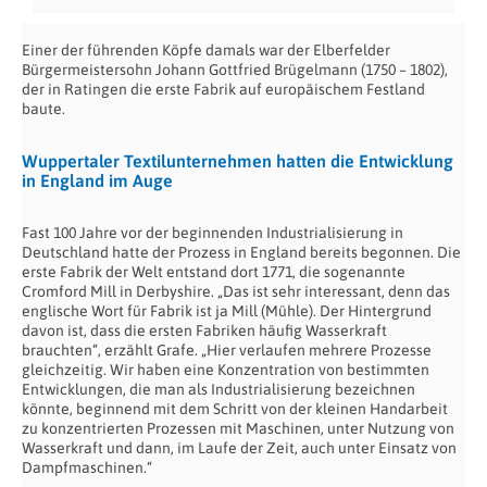
Einer der führenden Köpfe damals war der Elberfelder
Bürgermeistersohn Johann Gottfried Brügelmann (1750 – 1802),
der in Ratingen die erste Fabrik auf europäischem Festland
baute.
Wuppertaler Textilunternehmen hatten die Entwicklung
in England im Auge
Fast 100 Jahre vor der beginnenden Industrialisierung in
Deutschland hatte der Prozess in England bereits begonnen. Die
erste Fabrik der Welt entstand dort 1771, die sogenannte
Cromford Mill in Derbyshire. „Das ist sehr interessant, denn das
englische Wort für Fabrik ist ja Mill (Mühle). Der Hintergrund
davon ist, dass die ersten Fabriken häufig Wasserkraft
brauchten“, erzählt Grafe. „Hier verlaufen mehrere Prozesse
gleichzeitig. Wir haben eine Konzentration von bestimmten
Entwicklungen, die man als Industrialisierung bezeichnen
könnte, beginnend mit dem Schritt von der kleinen Handarbeit
zu konzentrierten Prozessen mit Maschinen, unter Nutzung von
Wasserkraft und dann, im Laufe der Zeit, auch unter Einsatz von
Dampfmaschinen.“