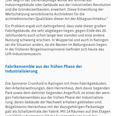
„Der Begriff der Denkmalpflege wurde auf einmal auf
Industriegebäude oder Gebäude aus der industriellen Revolution
und die Gründerzeitbauten, erweitert. Diese Entwicklung der
Wertschätzung sensibilisierte Architekten für die
architektonischen Qualitäten dieser Art der Alltagsarchitektur.“
Ein Problem ergab sich dahingehend, dass viele dieser großen
Fabrikgebäude, die sehr abgelegen liegen, gegen Ende des 20.
Jahrhunderts auch schon lange leer standen und eine andere
Nutzung schwierig erschien. In Wuppertal und auch in Ratingen
sei die Situation anders, da die Bauten im Ballungsraum liegen.
In der früheren Brügelmannspinnerei befindet sich heute das
LVR-Industriemuseum.
Fabrikensemble aus der frühen Phase der
Industrialisierung
Die Spin­ne­rei Crom­ford in Ra­tin­gen mit ih­ren Fa­brik­ge­bäu­den,
den Ar­bei­ter­woh­nun­gen, dem Her­ren­haus, dem da­vor lie­gen­den
Park so­wie dem da­hin­ter lie­gen­den Ang­er­fluß, ist ei­nes der we­ni­
gen Fa­bri­k­en­sem­bles aus der frü­hen Pha­se der In­dus­tria­li­sie­
rung, de­ren Ge­bäu­de der Nach­welt er­hal­ten ge­blie­ben sind.
Brügelmanns Herrenhaus mit der dazugehörigen Parkanlage
galt als Schaltzentrale der Fabrik. Mit 14 Räumen auf drei Etagen