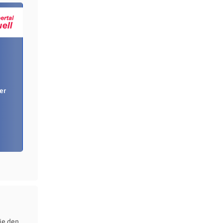
er
ie den