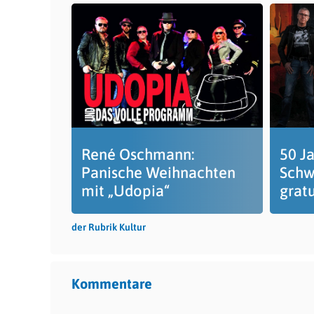
René Oschmann:
50 Ja
Panische Weihnachten
Schw
mit „Udopia“
gratu
der Rubrik Kultur
Kommentare