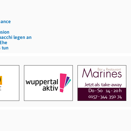
mance
usion
bacchi legen an
 Ehe
 tun