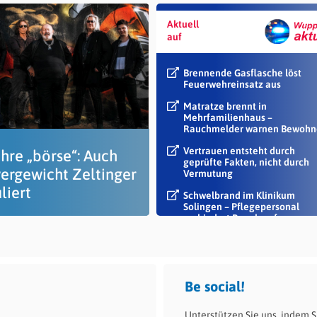
Aktuell
auf
Brennende Gasflasche löst
Feuerwehreinsatz aus
Matratze brennt in
Mehrfamilienhaus –
Rauchmelder warnen Bewohn
Vertrauen entsteht durch
hre „börse“: Auch
geprüfte Fakten, nicht durch
ergewicht Zeltinger
Vermutung
liert
Schwelbrand im Klinikum
Solingen – Pflegepersonal
verhindert Rauch auf...
Be social!
Unterstützen Sie uns, indem S