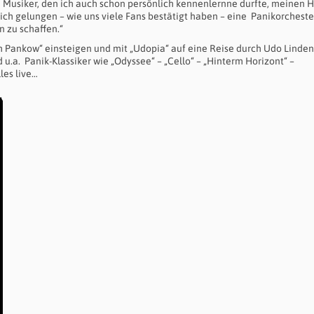
Musiker, den ich auch schon persönlich kennenlernne durfte, meinen H
lich gelungen – wie uns viele Fans bestätigt haben – eine Panikorchest
n zu schaffen.“
h Pankow“ einsteigen und mit „Udopia“ auf eine Reise durch Udo Linde
u.a. Panik-Klassiker wie „Odyssee“ – „Cello“ – „Hinterm Horizont“ –
les live…