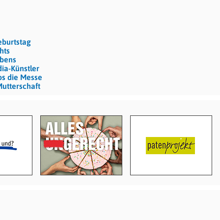
eburtstag
hts
ebens
dia-Künstler
os die Messe
Mutterschaft