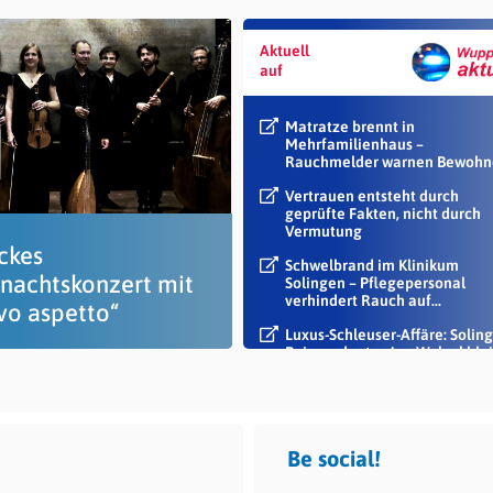
Aktuell
auf
Matratze brennt in
Mehrfamilienhaus –
Rauchmelder warnen Bewohn
Vertrauen entsteht durch
geprüfte Fakten, nicht durch
Vermutung
ckes
Schwelbrand im Klinikum
nachtskonzert mit
Solingen – Pflegepersonal
verhindert Rauch auf...
vo aspetto“
Luxus-Schleuser-Affäre: Soling
Beigeordneter Jan Welzel blei
im Dienst
Be social!