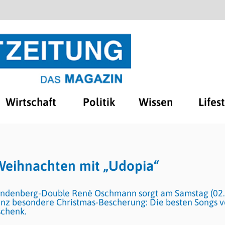
Wirtschaft
Politik
Wissen
Lifes
eihnachten mit „Udopia“
indenberg-Double René Oschmann sorgt am Samstag (02.
 ganz besondere Christmas-Bescherung: Die besten Songs 
schenk.