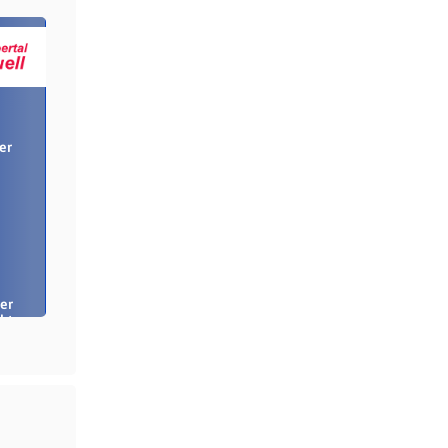
er
er
bt