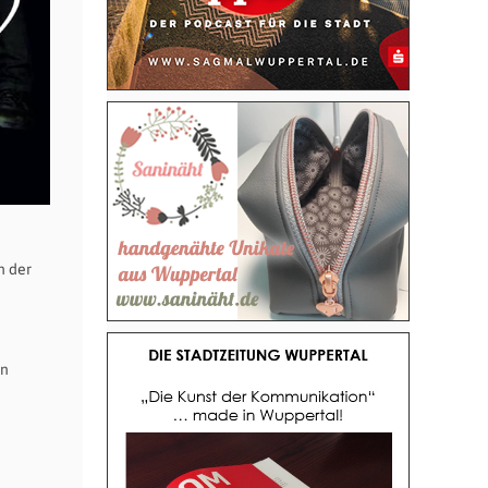
n der
en