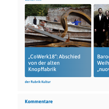
„CoWerk18“: Abschied
Baro
von der alten
Weih
Knopffabrik
„nuo
der Rubrik Kultur
Kommentare