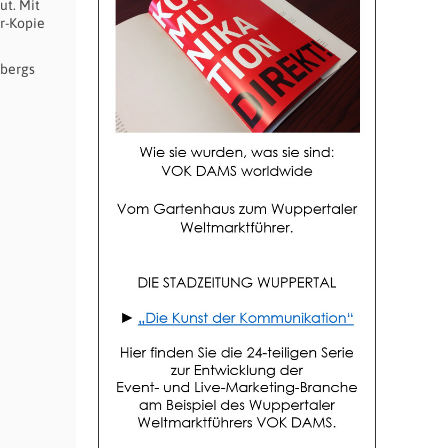
ut. Mit
er-Kopie
nbergs