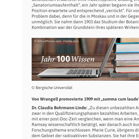
„Sanatoriumsaufenthalt“, ein Jahr später begann sie ihr
Position erwartete und entsprechend „verrückt“. Für von
Problem dabei, denn für die in Moskau und in der Gege
unmöglich. Sie nahm dann 1903 das Studium der Botanik
Kombination war der Grundstein ihres späteren Wirkens
© Bergische Universität
Von Wrangell promovierte 1909 mit „summa cum laude“
Dr. Claudia Bohrmann-Linde:
„Zu diesen unbezahlten Ar
zwar in den Qualifizierungsphasen bezahltes Arbeiten, 
mit einer post-Doc-Zeit vergleichen, wenn man eine An
Ramsay wissenschaftlich betätigt, war danach auch kurz
Forschungsthema erschlossen. Marie Curie, übrigens di
dem Gebiet der radioaktiven Substanzen. Sie hat ihre 