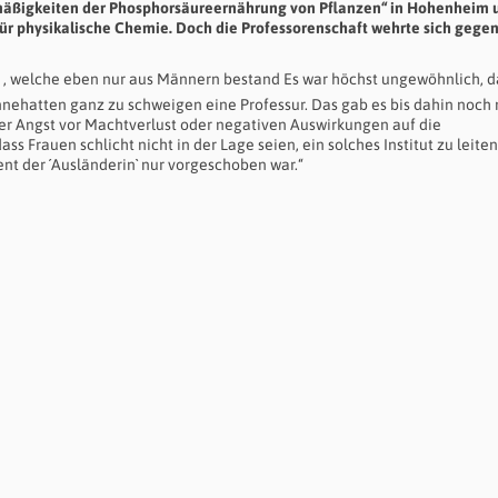
tzmäßigkeiten der Phosphorsäureernährung von Pflanzen“ in Hohenheim 
für physikalische Chemie. Doch die Professorenschaft wehrte sich gegen
e
, welche eben nur aus Männern bestand Es war höchst ungewöhnlich, d
innehatten ganz zu schweigen eine Professur. Das gab es bis dahin noch 
er Angst vor Machtverlust oder negativen Auswirkungen auf die
ss Frauen schlicht nicht in der Lage seien, ein solches Institut zu leiten
t der ´Ausländerin` nur vorgeschoben war.“