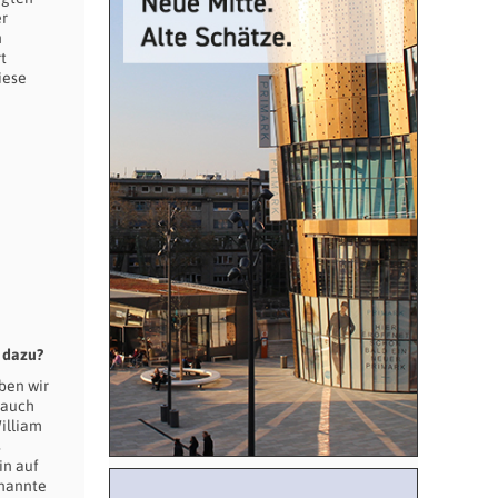
er
n
t
iese
 dazu?
ben wir
 auch
illiam
s
in auf
enannte