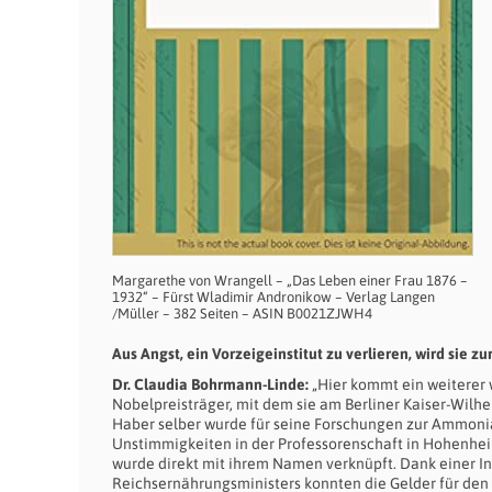
Margarethe von Wrangell – „Das Leben einer Frau 1876 –
1932“ – Fürst Wladimir Andronikow – Verlag Langen
/Müller – 382 Seiten – ASIN B0021ZJWH4
Aus Angst, ein Vorzeigeinstitut zu verlieren, wird sie 
Dr. Claudia Bohrmann-Linde:
„Hier kommt ein weiterer w
Nobelpreisträger, mit dem sie am Berliner Kaiser-Wilhel
Haber selber wurde für seine Forschungen zur Ammoniak
Unstimmigkeiten in der Professorenschaft in Hohenheim
wurde direkt mit ihrem Namen verknüpft. Dank einer In
Reichsernährungsministers konnten die Gelder für den