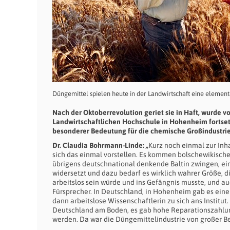
Düngemittel spielen heute in der Landwirtschaft eine elemen
Nach der Oktoberrevolution geriet sie in Haft, wurde 
Landwirtschaftlichen Hochschule in Hohenheim fortset
besonderer Bedeutung für die chemische Großindustri
Dr. Claudia Bohrmann-Linde: „
Kurz noch einmal zur Inh
sich das einmal vorstellen. Es kommen bolschewikische 
übrigens deutschnational denkende Baltin zwingen, ei
widersetzt und dazu bedarf es wirklich wahrer Größe, di
arbeitslos sein würde und ins Gefängnis musste, und a
Fürsprecher. In Deutschland, in Hohenheim gab es eine
dann arbeitslose Wissenschaftlerin zu sich ans Institu
Deutschland am Boden, es gab hohe Reparationszahlung
werden. Da war die Düngemittelindustrie von großer B