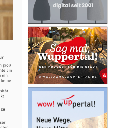
u?
n groß
teil in
 ein.
n keine
sität
nkt
 zu
ser
agten