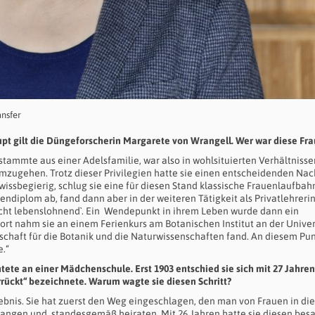
ansfer
upt gilt die Düngeforscherin Margarete von Wrangell. Wer war diese Fra
tammte aus einer Adelsfamilie, war also in wohlsituierten Verhältnisse
zugehen. Trotz dieser Privilegien hatte sie einen entscheidenden Nach
 wissbegierig, schlug sie eine für diesen Stand klassische Frauenlaufbahn
endiplom ab, fand dann aber in der weiteren Tätigkeit als Privatlehreri
icht lebenslohnend`. Ein
Wendepunkt in ihrem Leben wurde dann ein
ort nahm sie an einem Ferienkurs am Botanischen Institut an der Univer
nschaft für die Botanik und die Naturwissenschaften fand. An diesem Pu
e.“
ete an einer Mädchenschule. Erst 1903 entschied sie sich mit 27 Jahren
rückt“ bezeichnete. Warum wagte sie diesen Schritt?
ebnis. Sie hat zuerst den Weg eingeschlagen, den man von Frauen in die
rlangen und
standesgemäß heiraten. Mit 26 Jahren hatte sie diesen bes