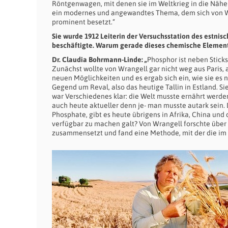
Röntgenwagen, mit denen sie im Weltkrieg in die Näh
ein modernes und angewandtes Thema, dem sich von W
prominent besetzt.“
Sie wurde 1912 Leiterin der Versuchsstation des estnis
beschäftigte. Warum gerade dieses chemische Elemen
Dr. Claudia Bohrmann-Linde: „
Phosphor ist neben Sticks
Zunächst wollte von Wrangell gar nicht weg aus Paris, 
neuen Möglichkeiten und es ergab sich ein, wie sie es 
Gegend um Reval, also das heutige Tallin in Estland. Si
war Verschiedenes klar: die Welt musste ernährt werden
auch heute aktueller denn je- man musste autark sei
Phosphate, gibt es heute übrigens in Afrika, China und
verfügbar zu machen galt? Von Wrangell forschte über 
zusammensetzt und fand eine Methode, mit der die im