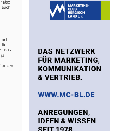
r also
e auch
 nach
 die
n. 1912
 ja
flanzen