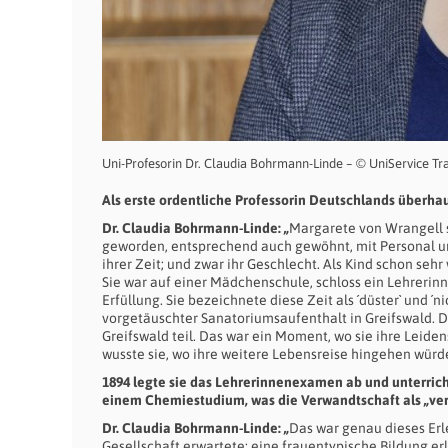
Uni-Profesorin Dr. Claudia Bohrmann-Linde – © UniService Tr
Als erste ordentliche Professorin Deutschlands überha
Dr. Claudia Bohrmann-Linde: „
Margarete von Wrangell s
geworden, entsprechend auch gewöhnt, mit Personal um
ihrer Zeit; und zwar ihr Geschlecht. Als Kind schon sehr
Sie war auf einer Mädchenschule, schloss ein Lehrerinn
Erfüllung. Sie bezeichnete diese Zeit als ´düster` und ´n
vorgetäuschter Sanatoriumsaufenthalt in Greifswald. D
Greifswald teil. Das war ein Moment, wo sie ihre Leide
wusste sie, wo ihre weitere Lebensreise hingehen würd
1894 legte sie das Lehrerinnenexamen ab und unterricht
einem Chemiestudium, was die Verwandtschaft als „ver
Dr. Claudia Bohrmann-Linde: „
Das war genau dieses Erl
Gesellschaft erwartete: eine frauentypische Bildung e