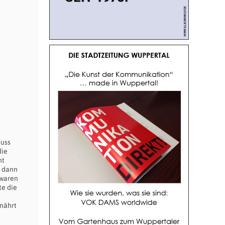
muss
die
nt
e dann
 waren
te die
nährt