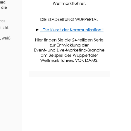
und
 die
ass
nicht.
, weiß