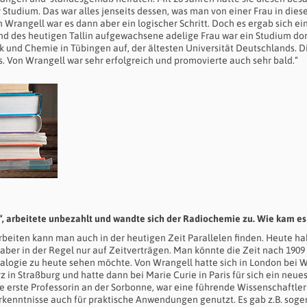
 Studium. Das war alles jenseits dessen, was man von einer Frau in dies
 Wrangell war es dann aber ein logischer Schritt. Doch es ergab sich ei
nd des heutigen Tallin aufgewachsene adelige Frau war ein Studium dor
 und Chemie in Tübingen auf, der ältesten Universität Deutschlands. D
. Von Wrangell war sehr erfolgreich und promovierte auch sehr bald.“
, arbeitete unbezahlt und wandte sich der Radiochemie zu. Wie kam es
beiten kann man auch in der heutigen Zeit Parallelen finden. Heute ha
aber in der Regel nur auf Zeitverträgen. Man könnte die Zeit nach 1909
alogie zu heute sehen möchte. Von Wrangell hatte sich in London bei W
 in Straßburg und hatte dann bei Marie Curie in Paris für sich ein neue
e erste Professorin an der Sorbonne, war eine führende Wissenschaftler
Erkenntnisse auch für praktische Anwendungen genutzt. Es gab z.B. sog