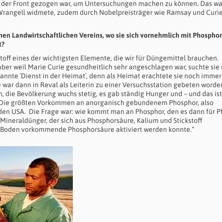
e der Front gezogen war, um Untersuchungen machen zu können. Das wa
rangell widmete, zudem durch Nobelpreisträger wie Ramsay und Curi
chen Landwirtschaftlichen Vereins, wo sie sich vornehmlich mit Phosphor
t?
toff eines der wichtigsten Elemente, die wir für Düngemittel brauchen.
aber weil Marie Curie gesundheitlich sehr angeschlagen war, suchte sie
nannte ´Dienst in der Heimat`, denn als Heimat erachtete sie noch immer
e war dann in Reval als Leiterin zu einer Versuchsstation gebeten worde
, die Bevölkerung wuchs stetig, es gab ständig Hunger und – und das ist
n. Die größten Vorkommen an anorganisch gebundenem Phosphor, also
 den USA.
Die Frage war: wie kommt man an Phosphor, den es dann für P
Mineraldünger, der sich aus Phosphorsäure, Kalium und Stickstoff
 Boden vorkommende Phosphorsäure aktiviert werden konnte.“