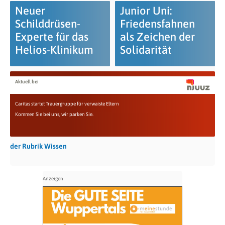
Neuer
Junior Uni:
Schilddrüsen-
Friedensfahnen
Experte für das
als Zeichen der
Helios-Klinikum
Solidarität
Aktuell bei
Caritas startet Trauergruppe für verwaiste Eltern
Kommen Sie bei uns, wir parken Sie.
der Rubrik Wissen