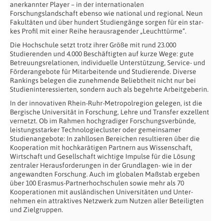
anerkannter Player – in der internatio­nalen
Forschungslandschaft ebenso wie national und regional. Neun
Fakultäten und über hundert Studiengänge sorgen für ein star­
kes Profil mit einer Reihe herausragender „Leucht­türme“.
Die Hochschule setzt trotz ihrer Größe mit rund 23.000
Studierenden und 4.000 Be­schäftigten auf kurze Wege: gute
Betreuungsrelationen, individuelle Unterstützung, Service- und
Förderangebote für Mitarbeitende und Studierende. Diverse
Rankings belegen die zunehmende Beliebtheit nicht nur bei
Studieninteressierten, sondern auch als begehrte Arbeitgebe­rin.
In der innovativen Rhein-Ruhr-Metropolregion gelegen, ist die
Bergische Universität in Forschung, Lehre und Transfer exzellent
vernetzt. Ob im Rahmen hochgradiger Forschungsverbünde,
leistungsstarker Technologiecluster oder gemeinsamer
Studienangebote: In zahllosen Bereichen resultieren über die
Kooperation mit hochkarätigen Partnern aus Wissenschaft,
Wirtschaft und Gesellschaft wichtige Impulse für die Lösung
zentraler Herausforderungen in der Grundlagen- wie in der
angewandten Forschung. Auch im globalen Maßstab ergeben
über 100 Erasmus-Partnerhochschulen sowie mehr als 70
Kooperationen mit ausländischen Universitäten und Unter­
nehmen ein attraktives Netzwerk zum Nutzen aller Beteiligten
und Zielgruppen.