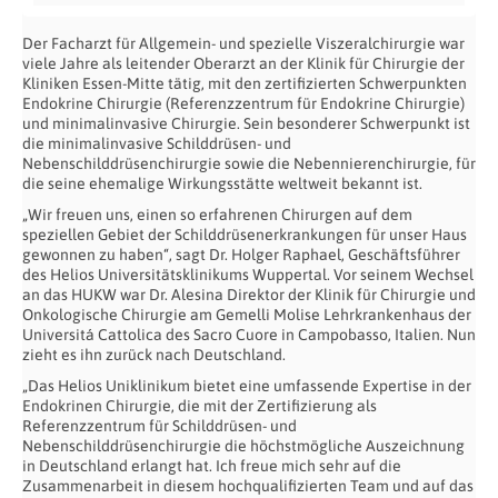
Der Facharzt für Allgemein- und spezielle Viszeralchirurgie war
viele Jahre als leitender Oberarzt an der Klinik für Chirurgie der
Kliniken Essen-Mitte tätig, mit den zertifizierten Schwerpunkten
Endokrine Chirurgie (Referenzzentrum für Endokrine Chirurgie)
und minimalinvasive Chirurgie. Sein besonderer Schwerpunkt ist
die minimalinvasive Schilddrüsen- und
Nebenschilddrüsenchirurgie sowie die Nebennierenchirurgie, für
die seine ehemalige Wirkungsstätte weltweit bekannt ist.
„Wir freuen uns, einen so erfahrenen Chirurgen auf dem
speziellen Gebiet der Schilddrüsenerkrankungen für unser Haus
gewonnen zu haben“, sagt Dr. Holger Raphael, Geschäftsführer
des Helios Universitätsklinikums Wuppertal. Vor seinem Wechsel
an das HUKW war Dr. Alesina Direktor der Klinik für Chirurgie und
Onkologische Chirurgie am Gemelli Molise Lehrkrankenhaus der
Universitá Cattolica des Sacro Cuore in Campobasso, Italien. Nun
zieht es ihn zurück nach Deutschland.
„Das Helios Uniklinikum bietet eine umfassende Expertise in der
Endokrinen Chirurgie, die mit der Zertifizierung als
Referenzzentrum für Schilddrüsen- und
Nebenschilddrüsenchirurgie die höchstmögliche Auszeichnung
in Deutschland erlangt hat. Ich freue mich sehr auf die
Zusammenarbeit in diesem hochqualifizierten Team und auf das