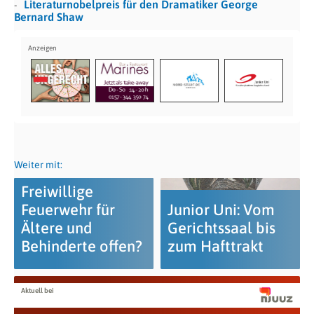
Literaturnobelpreis für den Dramatiker George
Bernard Shaw
Weiter mit:
Freiwillige
Feuerwehr für
Junior Uni: Vom
Ältere und
Gerichtssaal bis
Behinderte offen?
zum Hafttrakt
Aktuell bei