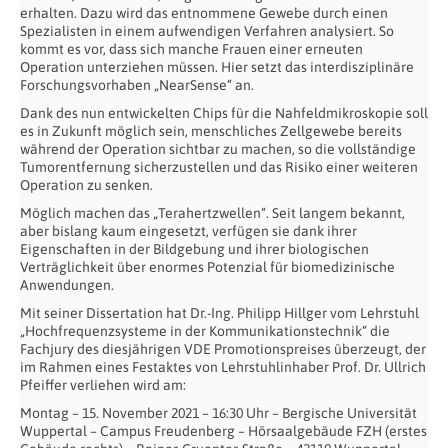
erhalten. Dazu wird das entnommene Gewebe durch einen
Spezialisten in einem aufwendigen Verfahren analysiert. So
kommt es vor, dass sich manche Frauen einer erneuten
Operation unterziehen müssen. Hier setzt das interdisziplinäre
Forschungsvorhaben „NearSense“ an.
Dank des nun entwickelten Chips für die Nahfeldmikroskopie soll
es in Zukunft möglich sein, menschliches Zellgewebe bereits
während der Operation sichtbar zu machen, so die vollständige
Tumorentfernung sicherzustellen und das Risiko einer weiteren
Operation zu senken.
Möglich machen das „Terahertzwellen“. Seit langem bekannt,
aber bislang kaum eingesetzt, verfügen sie dank ihrer
Eigenschaften in der Bildgebung und ihrer biologischen
Verträglichkeit über enormes Potenzial für biomedizinische
Anwendungen.
Mit seiner Dissertation hat Dr.-Ing. Philipp Hillger vom Lehrstuhl
„Hochfrequenzsysteme in der Kommunikationstechnik“ die
Fachjury des diesjährigen VDE Promotionspreises überzeugt, der
im Rahmen eines Festaktes von Lehrstuhlinhaber Prof. Dr. Ullrich
Pfeiffer verliehen wird am:
Montag – 15. November 2021 – 16:30 Uhr – Bergische Universität
Wuppertal – Campus Freudenberg – Hörsaalgebäude FZH (erstes