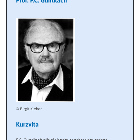
Prof. F.C. Gundlach
© Birgit Kleber
Kurzvita
F.C. Gundlach gilt als bedeutendster deutscher