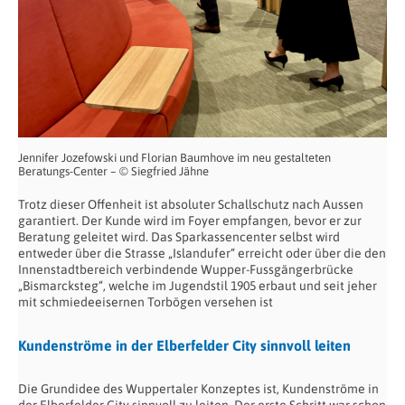
Jennifer Jozefowski und Florian Baumhove im neu gestalteten
Beratungs-Center – © Siegfried Jähne
Trotz dieser Offenheit ist absoluter Schallschutz nach Aussen
garantiert. Der Kunde wird im Foyer empfangen, bevor er zur
Beratung geleitet wird. Das Sparkassencenter selbst wird
entweder über die Strasse „Islandufer“ erreicht oder über die den
Innenstadtbereich verbindende Wupper-Fussgängerbrücke
„Bismarcksteg“, welche im Jugendstil 1905 erbaut und seit jeher
mit schmiedeeisernen Torbögen versehen ist
Kundenströme in der Elberfelder City sinnvoll leiten
Die Grundidee des Wuppertaler Konzeptes ist, Kundenströme in
der Elberfelder City sinnvoll zu leiten. Der erste Schritt war schon