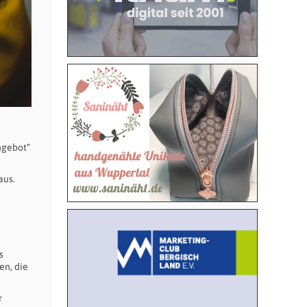
ngebot“
aus.
n
s
en, die
r