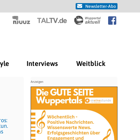
Newsletter-Abo
tyle
Interviews
Weitblick
os:
tun.
as