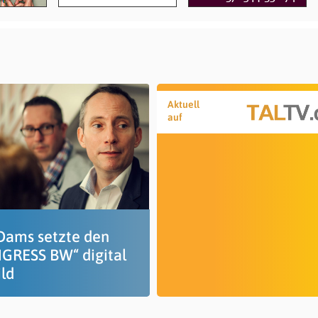
Aktuell
auf
Dams setzte den
GRESS BW“ digital
ild