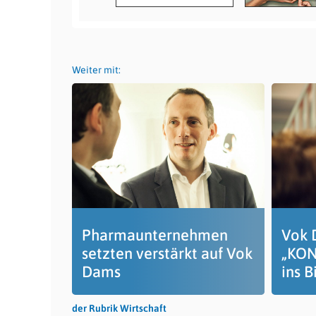
Weiter mit:
Pharmaunternehmen
Vok 
setzten verstärkt auf Vok
„KON
Dams
ins B
der Rubrik Wirtschaft