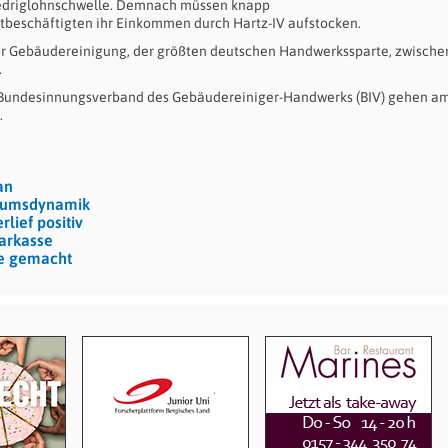
iedriglohnschwelle. Demnach müssen knapp
zeitbeschäftigten ihr Einkommen durch Hartz-IV aufstocken.
r Gebäudereinigung, der größten deutschen Handwerkssparte, zwische
.
 Bundesinnungsverband des Gebäudereiniger-Handwerks (BIV) gehen am
.
an
stumsdynamik
lief positiv
parkasse
te gemacht