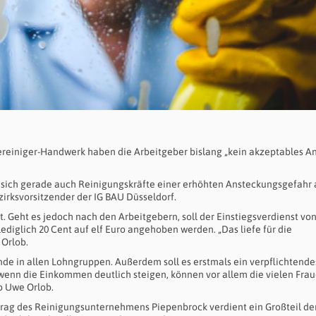
dereiniger-Handwerk haben die Arbeitgeber bislang „kein akzeptables A
 sich gerade auch Reinigungskräfte einer erhöhten Ansteckungsgefahr 
ezirksvorsitzender der IG BAU Düsseldorf.
. Geht es jedoch nach den Arbeitgebern, soll der Einstiegsverdienst vo
diglich 20 Cent auf elf Euro angehoben werden. „Das liefe für die
 Orlob.
unde in allen Lohngruppen. Außerdem soll es erstmals ein verpflichtende
enn die Einkommen deutlich steigen, können vor allem die vielen Frau
so Uwe Orlob.
trag des Reinigungsunternehmens Piepenbrock verdient ein Großteil de