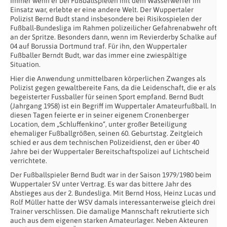
Immer wenn er bei Fußballspielen mit dem Wasserwerfer im
Einsatz war, erlebte er eine andere Welt. Der Wuppertaler
Polizist Bernd Budt stand insbesondere bei Risikospielen der
Fußball-Bundesliga im Rahmen polizeilicher Gefahrenabwehr oft
an der Spritze. Besonders dann, wenn im Revierderby Schalke auf
04 auf Borussia Dortmund traf. Für ihn, den Wuppertaler
Fußballer Berndt Budt, war das immer eine zwiespältige
Situation.
Hier die Anwendung unmittelbaren körperlichen Zwanges als
Polizist gegen gewaltbereite Fans, da die Leidenschaft, die er als
begeisterter Fussballer für seinen Sport empfand. Bernd Budt
(Jahrgang 1958) ist ein Begriff im Wuppertaler Amateurfußball. In
diesen Tagen feierte er in seiner eigenem Cronenberger
Location, dem „Schluffenkino“, unter großer Beteiligung
ehemaliger Fußballgrößen, seinen 60. Geburtstag. Zeitgleich
schied er aus dem technischen Polizeidienst, den er über 40
Jahre bei der Wuppertaler Bereitschaftspolizei auf Lichtscheid
verrichtete.
Der Fußballspieler Bernd Budt war in der Saison 1979/1980 beim
Wuppertaler SV unter Vertrag. Es war das bittere Jahr des
Abstieges aus der 2. Bundesliga. Mit Bernd Hoss, Heinz Lucas und
Rolf Müller hatte der WSV damals interessanterweise gleich drei
Trainer verschlissen. Die damalige Mannschaft rekrutierte sich
auch aus dem eigenen starken Amateurlager. Neben Akteuren