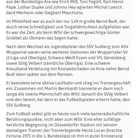
aus der Bundesliga-Ära wie Erich Miß, Toni Fagott, Karl-Heinz
Pape, Lothar Dupke und Johnny Hey agierten Michal Loesch,
Gerd Merheim oder Siegbert Maschotta.
Im Mittelfeld war es auch der nur 1,69 m große Bernd Budt, der
durch seine Schnelligkeit und Torgefährlichkeit aufgefallen war.
Es war die Zeit, als beim WSV der schwergewichtige Günter
Grobbel als Obmann das Sagen hatte.
Nach dem Wechsel als Jugendspieler des SSV Sudberg zum ASV
Wuppertal waren seine weiteren Stationen der Wuppertaler SV
(2.Liga und Oberliga), Schwarz-Weiß Essen und VfL Gevelsberg
sowie SSVg Velbert (sämtliche Oberliga). Eine schwere
Kreuzband-Verletzung mit Knorpelschaden im Knie nahm Bernd
Budt dann später aus dem Rennen.
Er beendete seine aktive Laufbahn und stieg ins Trainergeschäft
ein. Zusammen mit Martin Bernhardt trainierte er dann noch
lange die zweite Mannschaft des WSV, danach die SSVg Velbert
und den Verein, bei dem er das Fußballspielen erlernt hatte, den
SSV Sudberg.
Zum Fußball selbst gibt es heute noch viele kameradschaftliche
Berührungspunkte, nicht aber zum WSV. Eine eher zufällige
herzliche Begegnung im Düsseldorfer Stadion mit seinem
damaligen Trainer, der Trainerlegende Heinz Lucas (brachte
Fortuna 1971 in die 1. Bundesliga) ist ihm in guter Erinnerung