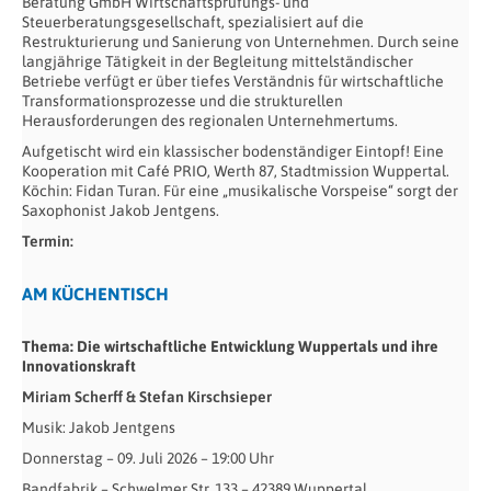
Beratung GmbH Wirtschaftsprüfungs- und
Steuerberatungsgesellschaft, spezialisiert auf die
Restrukturierung und Sanierung von Unternehmen. Durch seine
langjährige Tätigkeit in der Begleitung mittelständischer
Betriebe verfügt er über tiefes Verständnis für wirtschaftliche
Transformationsprozesse und die strukturellen
Herausforderungen des regionalen Unternehmertums.
Aufgetischt wird ein klassischer bodenständiger Eintopf! Eine
Kooperation mit Café PRIO, Werth 87, Stadtmission Wuppertal.
Köchin: Fidan Turan. Für eine „musikalische Vorspeise“ sorgt der
Saxophonist Jakob Jentgens.
Termin:
AM KÜCHENTISCH
Thema: Die wirtschaftliche Entwicklung Wuppertals und ihre
Innovationskraft
Miriam Scherff & Stefan Kirschsieper
Musik: Jakob Jentgens
Donnerstag – 09. Juli 2026 – 19:00 Uhr
Bandfabrik – Schwelmer Str. 133 – 42389 Wuppertal