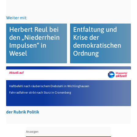
Weiter mit:
Herbert Reul bei
Entfaltung und
den „Niederrhein
Krise der
Impulsen“ in
demokratischen
Wesel
Ordnung
Aktuell auf
Haftbefehl nach räuberischem Diebstahl in Wichlinghausen
Fahrradfahrer stirbt nach Sturz in Cronenberg
der Rubrik Politik