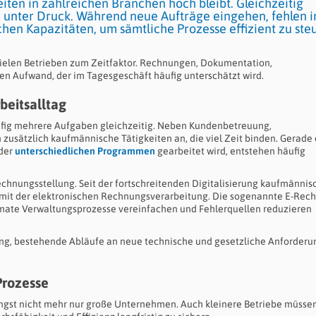
iten in zahlreichen Branchen hoch bleibt. Gleichzeitig
 unter Druck. Während neue Aufträge eingehen, fehlen 
schen Kapazitäten, um sämtliche Prozesse effizient zu ste
 vielen Betrieben zum Zeitfaktor. Rechnungen, Dokumentation,
n Aufwand, der im Tagesgeschäft häufig unterschätzt wird.
beitsalltag
ufig mehrere Aufgaben gleichzeitig. Neben Kundenbetreuung,
 zusätzlich kaufmännische Tätigkeiten an, die viel Zeit binden. Gerade 
oder
unterschiedlichen Programmen
gearbeitet wird, entstehen häufig
echnungsstellung. Seit der fortschreitenden Digitalisierung kaufmännis
mit der elektronischen Rechnungsverarbeitung. Die sogenannte E-Rec
rmate Verwaltungsprozesse vereinfachen und Fehlerquellen reduzieren
rung, bestehende Abläufe an neue technische und gesetzliche Anforder
Prozesse
ängst nicht mehr nur große Unternehmen. Auch kleinere Betriebe müssen