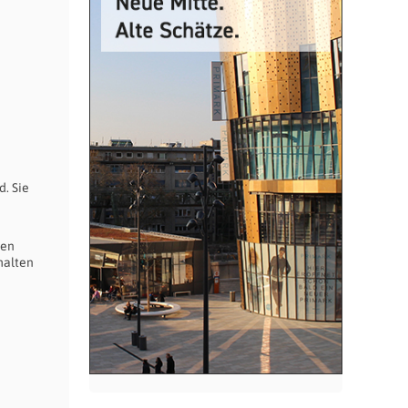
d. Sie
hen
halten