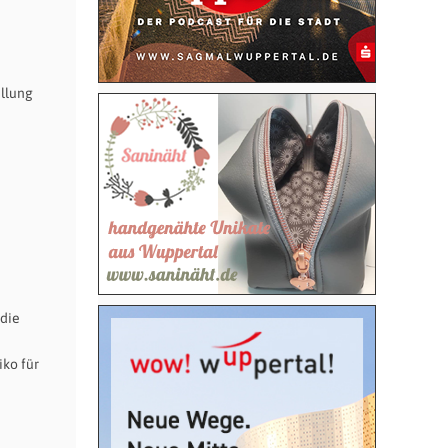
llung
 die
iko für