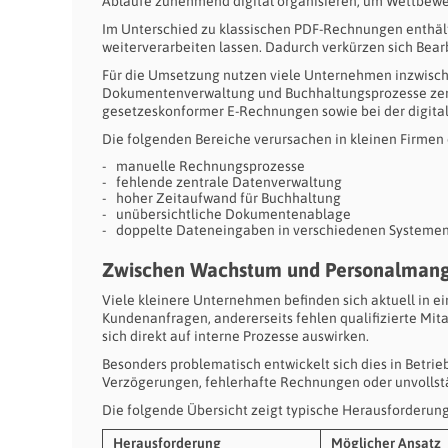
Abläufe zunehmend digital organisieren, um Wettbewerbs
Im Unterschied zu klassischen PDF-Rechnungen enthält 
weiterverarbeiten lassen. Dadurch verkürzen sich Bear
Für die Umsetzung nutzen viele Unternehmen inzwisc
Dokumentenverwaltung und Buchhaltungsprozesse zentr
gesetzeskonformer E-Rechnungen sowie bei der digital
Die folgenden Bereiche verursachen in kleinen Firmen 
manuelle Rechnungsprozesse
fehlende zentrale Datenverwaltung
hoher Zeitaufwand für Buchhaltung
unübersichtliche Dokumentenablage
doppelte Dateneingaben in verschiedenen Systeme
Zwischen Wachstum und Personalmang
Viele kleinere Unternehmen befinden sich aktuell in ei
Kundenanfragen, andererseits fehlen qualifizierte Mit
sich direkt auf interne Prozesse auswirken.
Besonders problematisch entwickelt sich dies in Betrieb
Verzögerungen, fehlerhafte Rechnungen oder unvolls
Die folgende Übersicht zeigt typische Herausforderu
Herausforderung
Möglicher Ansatz