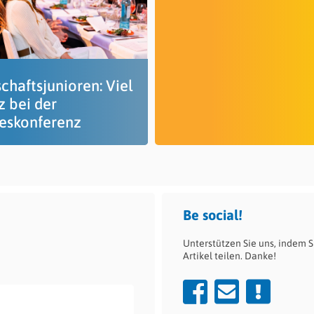
chaftsjunioren: Viel
z bei der
eskonferenz
Be social!
Unterstützen Sie uns, indem S
Artikel teilen. Danke!