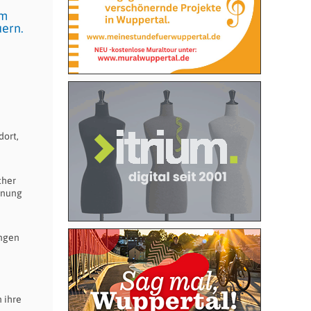
im
uern.
dort,
cher
hnung
ungen
 ihre