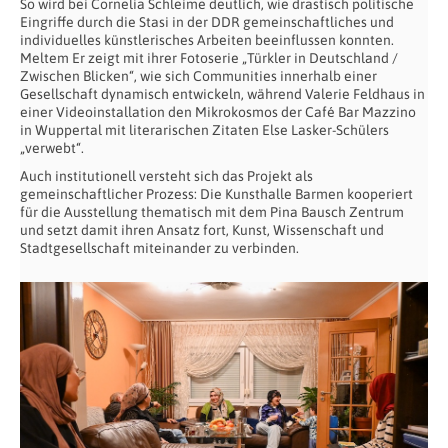
So wird bei Cornelia Schleime deutlich, wie drastisch politische
Eingriffe durch die Stasi in der DDR gemeinschaftliches und
individuelles künstlerisches Arbeiten beeinflussen konnten.
Meltem Er zeigt mit ihrer Fotoserie „Türkler in Deutschland /
Zwischen Blicken“, wie sich Communities innerhalb einer
Gesellschaft dynamisch entwickeln, während Valerie Feldhaus in
einer Videoinstallation den Mikrokosmos der Café Bar Mazzino
in Wuppertal mit literarischen Zitaten Else Lasker-Schülers
„verwebt“.
Auch institutionell versteht sich das Projekt als
gemeinschaftlicher Prozess: Die Kunsthalle Barmen kooperiert
für die Ausstellung thematisch mit dem Pina Bausch Zentrum
und setzt damit ihren Ansatz fort, Kunst, Wissenschaft und
Stadtgesellschaft miteinander zu verbinden.