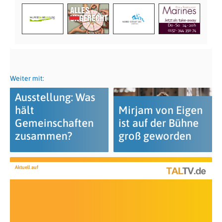
Weiter mit:
Ausstellung: Was
hält
Mirjam von Eigen
Gemeinschaften
ist auf der Bühne
zusammen?
groß geworden
Aktuell auf