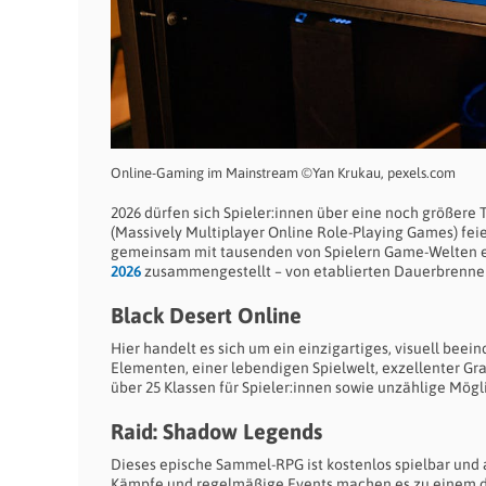
Online-Gaming im Mainstream ©Yan Krukau, pexels.com
2026 dürfen sich Spieler:innen über eine noch größere
(Massively Multiplayer Online Role-Playing Games) feie
gemeinsam mit tausenden von Spielern Game-Welten e
2026
zusammengestellt – von etablierten Dauerbrenner
Black Desert Online
Hier handelt es sich um ein einzigartiges, visuell b
Elementen, einer lebendigen Spielwelt, exzellenter G
über 25 Klassen für Spieler:innen sowie unzählige Mögl
Raid: Shadow Legends
Dieses epische Sammel-RPG ist kostenlos spielbar und
Kämpfe und regelmäßige Events machen es zu einem d