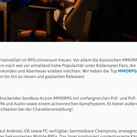
 Titelvielfalt im RPG-Universum freuen. Vor allem die klassischen MMOR
rn nach wie vor anhaltend hohe Popularität unter Rollenspiel-Fans, die
rkunden und Abenteuer erleben möchten. Wir haben die Top
MMORPG
n bis hin zu neuen und geplanten Releases!
eeindruckendes Sandbox-Action-MMORPG mit umfangreichen PvE- und PvP-
rafik und Audio sowie einem actionreichen Kampfsystem. Es bietet auße
ichkeiten bei der Charaktererstellung!
 auf Android, iOS sowie PC verfügbar. Sammelbare Champions, strategis
er bekanntesten Mobile-RPGs. Das Spiel kombiniert rundenbasierte K