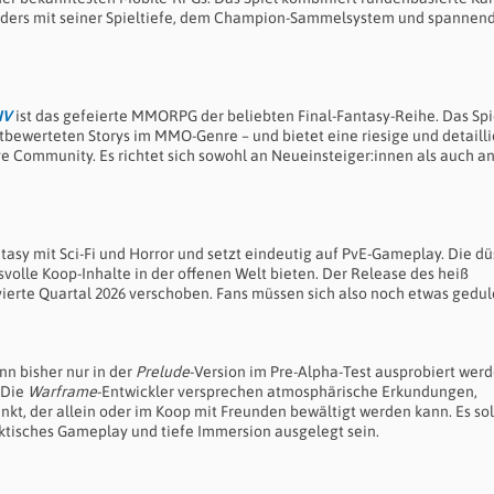
ders mit seiner Spieltiefe, dem Champion-Sammelsystem und spannen
IV
ist das gefeierte MMORPG der beliebten Final-Fantasy-Reihe. Das Spi
stbewerteten Storys im MMO-Genre – und bietet eine riesige und detailli
ve Community. Es richtet sich sowohl an Neueinsteiger:innen als auch a
sy mit Sci-Fi und Horror und setzt eindeutig auf PvE-Gameplay. Die dü
volle Koop-Inhalte in der offenen Welt bieten. Der Release des heiß
vierte Quartal 2026 verschoben. Fans müssen sich also noch etwas gedul
nn bisher nur in der
Prelude
-Version im Pre-Alpha-Test ausprobiert werd
: Die
Warframe
-Entwickler versprechen atmosphärische Erkundungen,
t, der allein oder im Koop mit Freunden bewältigt werden kann. Es sol
ktisches Gameplay und tiefe Immersion ausgelegt sein.