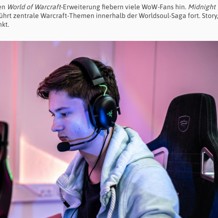
uen
World of Warcraft
-Erweiterung
fiebern viele WoW-Fans hin.
Midnight
ührt zentrale Warcraft-Themen innerhalb der Worldsoul-Saga fort. Story
kt.