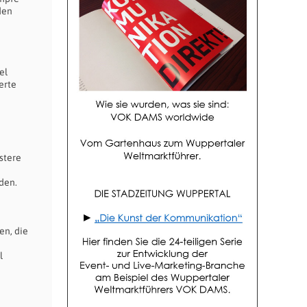
den
el
erte
n
stere
den.
en, die
l