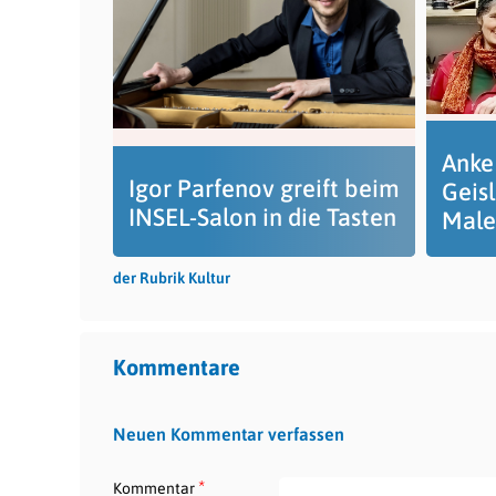
Anke
Igor Parfenov greift beim
Geisl
INSEL-Salon in die Tasten
Male
der Rubrik Kultur
Kommentare
Neuen Kommentar verfassen
*
Kommentar