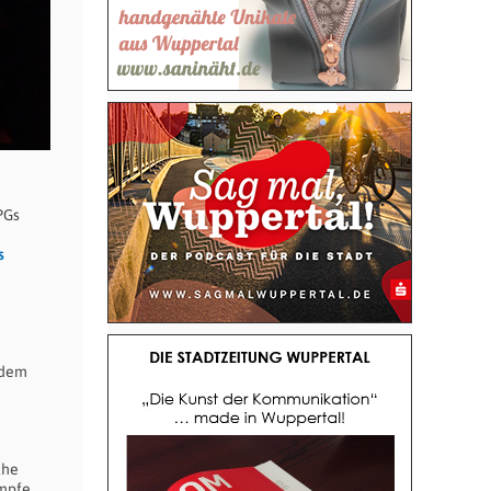
PGs
s
rdem
che
ämpfe