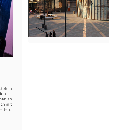
e
tstehen
ffen
ben an,
uch mit
elten.