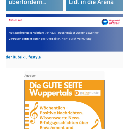
überfordern...
Lidl in die Arena
Aktuell auf
Matratze brennt in Mehrfamilienhaus – Rauchmelder warnen Bewohner
Vertrauen entsteht durch geprüfte Fakten, nicht durch Vermutung
der Rubrik Lifestyle