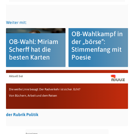
Weiter mit:
OB-Wahlkampf in
OB-Wahl: Miriam
der „börse“:
Scherff hat die
Stimmenfang mit
besten Karten
Poesie
Aktuell bei
Die weiße Linie besagt: Der Radverkehr ist sicher. Echt?
Von Büchern, Arbeit und dem Reisen
der Rubrik Politik