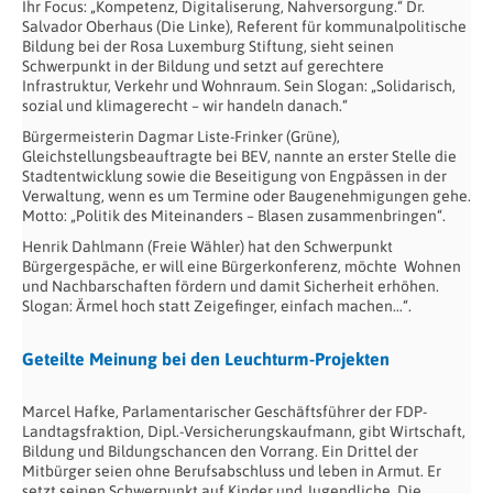
Ihr Focus: „Kompetenz, Digitaliserung, Nahversorgung.“ Dr.
Salvador Oberhaus (Die Linke), Referent für kommunalpolitische
Bildung bei der Rosa Luxemburg Stiftung, sieht seinen
Schwerpunkt in der Bildung und setzt auf gerechtere
Infrastruktur, Verkehr und Wohnraum. Sein Slogan: „Solidarisch,
sozial und klimagerecht – wir handeln danach.“
Bürgermeisterin Dagmar Liste-Frinker (Grüne),
Gleichstellungsbeauftragte bei BEV, nannte an erster Stelle die
Stadtentwicklung sowie die Beseitigung von Engpässen in der
Verwaltung, wenn es um Termine oder Baugenehmigungen gehe.
Motto: „Politik des Miteinanders – Blasen zusammenbringen“.
Henrik Dahlmann (Freie Wähler) hat den Schwerpunkt
Bürgergespäche, er will eine Bürgerkonferenz, möchte Wohnen
und Nachbarschaften fördern und damit Sicherheit erhöhen.
Slogan: Ärmel hoch statt Zeigefinger, einfach machen…“.
Geteilte Meinung bei den Leuchturm-Projekten
Marcel Hafke, Parlamentarischer Geschäftsführer der FDP-
Landtagsfraktion, Dipl.-Versicherungskaufmann, gibt Wirtschaft,
Bildung und Bildungschancen den Vorrang. Ein Drittel der
Mitbürger seien ohne Berufsabschluss und leben in Armut. Er
setzt seinen Schwerpunkt auf Kinder und Jugendliche. Die