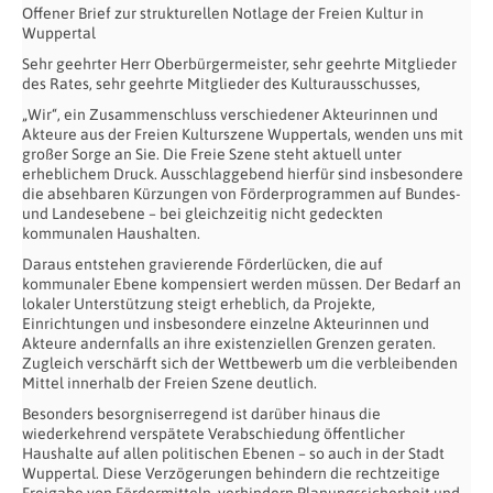
Offener Brief zur strukturellen Notlage der Freien Kultur in
Wuppertal
Sehr geehrter Herr Oberbürgermeister, sehr geehrte Mitglieder
des Rates, sehr geehrte Mitglieder des Kulturausschusses,
„Wir“, ein Zusammenschluss verschiedener Akteurinnen und
Akteure aus der Freien Kulturszene Wuppertals, wenden uns mit
großer Sorge an Sie. Die Freie Szene steht aktuell unter
erheblichem Druck. Ausschlaggebend hierfür sind insbesondere
die absehbaren Kürzungen von Förderprogrammen auf Bundes-
und Landesebene – bei gleichzeitig nicht gedeckten
kommunalen Haushalten.
Daraus entstehen gravierende Förderlücken, die auf
kommunaler Ebene kompensiert werden müssen. Der Bedarf an
lokaler Unterstützung steigt erheblich, da Projekte,
Einrichtungen und insbesondere einzelne Akteurinnen und
Akteure andernfalls an ihre existenziellen Grenzen geraten.
Zugleich verschärft sich der Wettbewerb um die verbleibenden
Mittel innerhalb der Freien Szene deutlich.
Besonders besorgniserregend ist darüber hinaus die
wiederkehrend verspätete Verabschiedung öffentlicher
Haushalte auf allen politischen Ebenen – so auch in der Stadt
Wuppertal. Diese Verzögerungen behindern die rechtzeitige