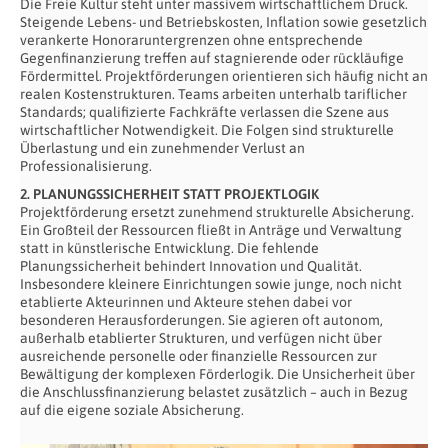
Die Freie Kultur steht unter massivem wirtschaftlichem Druck.
Steigende Lebens- und Betriebskosten, Inflation sowie gesetzlich
verankerte Honoraruntergrenzen ohne entsprechende
Gegenfinanzierung treffen auf stagnierende oder rückläufige
Fördermittel. Projektförderungen orientieren sich häufig nicht an
realen Kostenstrukturen. Teams arbeiten unterhalb tariflicher
Standards; qualifizierte Fachkräfte verlassen die Szene aus
wirtschaftlicher Notwendigkeit. Die Folgen sind strukturelle
Überlastung und ein zunehmender Verlust an
Professionalisierung.
2. PLANUNGSSICHERHEIT STATT PROJEKTLOGIK
Projektförderung ersetzt zunehmend strukturelle Absicherung.
Ein Großteil der Ressourcen fließt in Anträge und Verwaltung
statt in künstlerische Entwicklung. Die fehlende
Planungssicherheit behindert Innovation und Qualität.
Insbesondere kleinere Einrichtungen sowie junge, noch nicht
etablierte Akteurinnen und Akteure stehen dabei vor
besonderen Herausforderungen. Sie agieren oft autonom,
außerhalb etablierter Strukturen, und verfügen nicht über
ausreichende personelle oder finanzielle Ressourcen zur
Bewältigung der komplexen Förderlogik. Die Unsicherheit über
die Anschlussfinanzierung belastet zusätzlich – auch in Bezug
auf die eigene soziale Absicherung.