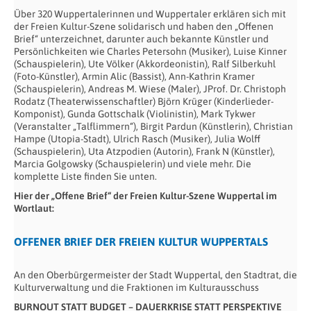
Über 320 Wuppertalerinnen und Wuppertaler erklären sich mit
der Freien Kultur-Szene solidarisch und haben den „Offenen
Brief“ unterzeichnet, darunter auch bekannte Künstler und
Persönlichkeiten wie Charles Petersohn (Musiker), Luise Kinner
(Schauspielerin), Ute Völker (Akkordeonistin), Ralf Silberkuhl
(Foto-Künstler), Armin Alic (Bassist), Ann-Kathrin Kramer
(Schauspielerin), Andreas M. Wiese (Maler), JProf. Dr. Christoph
Rodatz (Theaterwissenschaftler) Björn Krüger (Kinderlieder-
Komponist), Gunda Gottschalk (Violinistin), Mark Tykwer
(Veranstalter „Talflimmern“), Birgit Pardun (Künstlerin), Christian
Hampe (Utopia-Stadt), Ulrich Rasch (Musiker), Julia Wolff
(Schauspielerin), Uta Atzpodien (Autorin), Frank N (Künstler),
Marcia Golgowsky (Schauspielerin) und viele mehr. Die
komplette Liste finden Sie unten.
Hier der „Offene Brief“ der Freien Kultur-Szene Wuppertal im
Wortlaut:
OFFENER BRIEF DER FREIEN KULTUR WUPPERTALS
An den Oberbürgermeister der Stadt Wuppertal, den Stadtrat, die
Kulturverwaltung und die Fraktionen im Kulturausschuss
BURNOUT STATT BUDGET – DAUERKRISE STATT PERSPEKTIVE