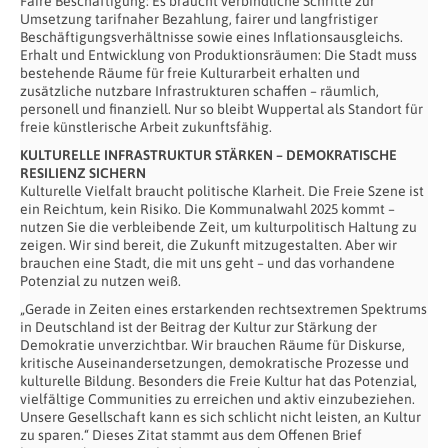
Faire Beschäftigung: Es braucht verbindliche Schritte zur
Umsetzung tarifnaher Bezahlung, fairer und langfristiger
Beschäftigungsverhältnisse sowie eines Inflationsausgleichs.
Erhalt und Entwicklung von Produktionsräumen: Die Stadt muss
bestehende Räume für freie Kulturarbeit erhalten und
zusätzliche nutzbare Infrastrukturen schaffen – räumlich,
personell und finanziell. Nur so bleibt Wuppertal als Standort für
freie künstlerische Arbeit zukunftsfähig.
KULTURELLE INFRASTRUKTUR STÄRKEN – DEMOKRATISCHE
RESILIENZ SICHERN
Kulturelle Vielfalt braucht politische Klarheit. Die Freie Szene ist
ein Reichtum, kein Risiko. Die Kommunalwahl 2025 kommt –
nutzen Sie die verbleibende Zeit, um kulturpolitisch Haltung zu
zeigen. Wir sind bereit, die Zukunft mitzugestalten. Aber wir
brauchen eine Stadt, die mit uns geht – und das vorhandene
Potenzial zu nutzen weiß.
„Gerade in Zeiten eines erstarkenden rechtsextremen Spektrums
in Deutschland ist der Beitrag der Kultur zur Stärkung der
Demokratie unverzichtbar. Wir brauchen Räume für Diskurse,
kritische Auseinandersetzungen, demokratische Prozesse und
kulturelle Bildung. Besonders die Freie Kultur hat das Potenzial,
vielfältige Communities zu erreichen und aktiv einzubeziehen.
Unsere Gesellschaft kann es sich schlicht nicht leisten, an Kultur
zu sparen.“ Dieses Zitat stammt aus dem Offenen Brief