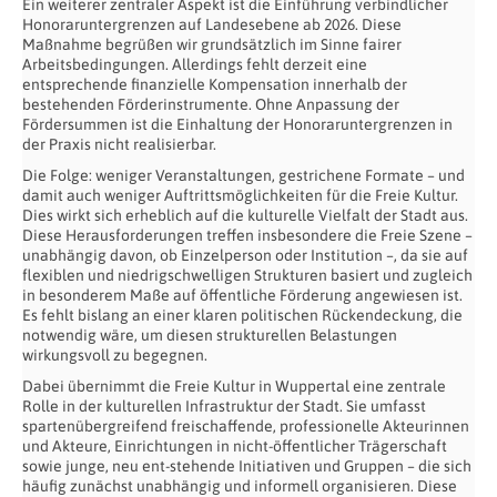
Ein weiterer zentraler Aspekt ist die Einführung verbindlicher
Honoraruntergrenzen auf Landesebene ab 2026. Diese
Maßnahme begrüßen wir grundsätzlich im Sinne fairer
Arbeitsbedingungen. Allerdings fehlt derzeit eine
entsprechende finanzielle Kompensation innerhalb der
bestehenden Förderinstrumente. Ohne Anpassung der
Fördersummen ist die Einhaltung der Honoraruntergrenzen in
der Praxis nicht realisierbar.
Die Folge: weniger Veranstaltungen, gestrichene Formate – und
damit auch weniger Auftrittsmöglichkeiten für die Freie Kultur.
Dies wirkt sich erheblich auf die kulturelle Vielfalt der Stadt aus.
Diese Herausforderungen treffen insbesondere die Freie Szene –
unabhängig davon, ob Einzelperson oder Institution –, da sie auf
flexiblen und niedrigschwelligen Strukturen basiert und zugleich
in besonderem Maße auf öffentliche Förderung angewiesen ist.
Es fehlt bislang an einer klaren politischen Rückendeckung, die
notwendig wäre, um diesen strukturellen Belastungen
wirkungsvoll zu begegnen.
Dabei übernimmt die Freie Kultur in Wuppertal eine zentrale
Rolle in der kulturellen Infrastruktur der Stadt. Sie umfasst
spartenübergreifend freischaffende, professionelle Akteurinnen
und Akteure, Einrichtungen in nicht-öffentlicher Trägerschaft
sowie junge, neu ent-stehende Initiativen und Gruppen – die sich
häufig zunächst unabhängig und informell organisieren. Diese