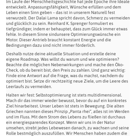
Im Laufe der Menschheitsgeschichte hat jede Epoche ihre Ideale
entwickelt. Anpassungsfähigkeit, Wünsche erfüllen und dem
Leben einen Sinn geben – das ist in unserem Naturell fest
verwurzelt. Der Dalai Lama spricht davon, Schmerz zu vermeiden
und glücklich zu sein. Reinhard K. Sprenger formuliert es
tiefgründiger, indem er behauptet, dass zum Glück immer etwas
fehle. In diesem Sinne sindunsere Optimierungswünsche ein
Motor. Dieser Antrieb braucht konstant Energie und die
Bedingungen dazu sind nicht immer förderlich.
Deshalb nutze deine aktuelle Situation und erstelle deine
eigene Roadmap. Was willst du warum und wie optimieren?
Beachte die möglichen Nebenwirkungen und mache den Öko-
Check, ob du bereit bist, den Preis zu zahlen. Und ganz wichtig:
Finde eine Antwort auf die Frage, was du machst, nachdem du
optimiert bist. Setze dir rechtzeitig neue Ziele, um die Leere des
Leerlaufs zu vermeiden.
Halten wir fest: Selbstoptimierung ist stets multidimensional.
Mach dir das immer wieder bewusst, bevor du auf ein konkretes
Ziel hinarbeitest. Unser Leben ist stets in Bewegung. Die alten
Griechen nannten dieses Prinzip „Panta rhei“, alles ist im Werden
und im Fluss. Mit dem Strom des Lebens zu fließen ist durchaus
ein energiesparendes Konzept. Wenn wir uns in der Natur
umsehen, strebt jedes Lebewesen danach, zu wachsen und seine
Rolle bestmöglich auszufüllen. Wir Menschen haben zudem die