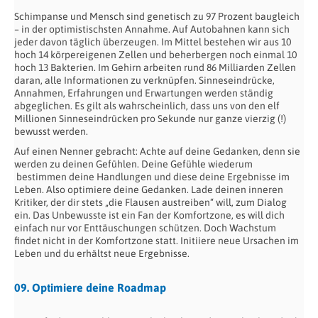
Schimpanse und Mensch sind genetisch zu 97 Prozent baugleich
– in der optimistischsten Annahme. Auf Autobahnen kann sich
jeder davon täglich überzeugen. Im Mittel bestehen wir aus 10
hoch 14 körpereigenen Zellen und beherbergen noch einmal 10
hoch 13 Bakterien. Im Gehirn arbeiten rund 86 Milliarden Zellen
daran, alle Informationen zu verknüpfen. Sinneseindrücke,
Annahmen, Erfahrungen und Erwartungen werden ständig
abgeglichen. Es gilt als wahrscheinlich, dass uns von den elf
Millionen Sinneseindrücken pro Sekunde nur ganze vierzig (!)
bewusst werden.
Auf einen Nenner gebracht: Achte auf deine Gedanken, denn sie
werden zu deinen Gefühlen. Deine Gefühle wiederum
bestimmen deine Handlungen und diese deine Ergebnisse im
Leben. Also optimiere deine Gedanken. Lade deinen inneren
Kritiker, der dir stets „die Flausen austreiben“ will, zum Dialog
ein. Das Unbewusste ist ein Fan der Komfortzone, es will dich
einfach nur vor Enttäuschungen schützen. Doch Wachstum
findet nicht in der Komfortzone statt. Initiiere neue Ursachen im
Leben und du erhältst neue Ergebnisse.
09. Optimiere deine Roadmap