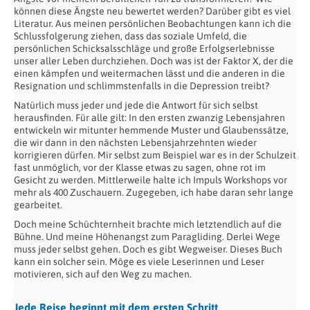
können diese Ängste neu bewertet werden? Darüber gibt es viel
Literatur. Aus meinen persönlichen Beobachtungen kann ich die
Schlussfolgerung ziehen, dass das soziale Umfeld, die
persönlichen Schicksalsschläge und große Erfolgserlebnisse
unser aller Leben durchziehen. Doch was ist der Faktor X, der die
einen kämpfen und weitermachen lässt und die anderen in die
Resignation und schlimmstenfalls in die Depression treibt?
Natürlich muss jeder und jede die Antwort für sich selbst
herausfinden. Für alle gilt: In den ersten zwanzig Lebensjahren
entwickeln wir mitunter hemmende Muster und Glaubenssätze,
die wir dann in den nächsten Lebensjahrzehnten wieder
korrigieren dürfen. Mir selbst zum Beispiel war es in der Schulzeit
fast unmöglich, vor der Klasse etwas zu sagen, ohne rot im
Gesicht zu werden. Mittlerweile halte ich Impuls Workshops vor
mehr als 400 Zuschauern. Zugegeben, ich habe daran sehr lange
gearbeitet.
Doch meine Schüchternheit brachte mich letztendlich auf die
Bühne. Und meine Höhenangst zum Paragliding. Derlei Wege
muss jeder selbst gehen. Doch es gibt Wegweiser. Dieses Buch
kann ein solcher sein. Möge es viele Leserinnen und Leser
motivieren, sich auf den Weg zu machen.
Jede Reise beginnt mit dem ersten Schritt