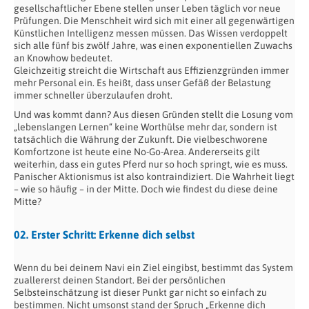
gesellschaftlicher Ebene stellen unser Leben täglich vor neue
Prüfungen. Die Menschheit wird sich mit einer all gegenwärtigen
Künstlichen Intelligenz messen müssen. Das Wissen verdoppelt
sich alle fünf bis zwölf Jahre, was einen exponentiellen Zuwachs
an Knowhow bedeutet.
Gleichzeitig streicht die Wirtschaft aus Effizienzgründen immer
mehr Personal ein. Es heißt, dass unser Gefäß der Belastung
immer schneller überzulaufen droht.
Und was kommt dann? Aus diesen Gründen stellt die Losung vom
„lebenslangen Lernen“ keine Worthülse mehr dar, sondern ist
tatsächlich die Währung der Zukunft. Die vielbeschworene
Komfortzone ist heute eine No-Go-Area. Andererseits gilt
weiterhin, dass ein gutes Pferd nur so hoch springt, wie es muss.
Panischer Aktionismus ist also kontraindiziert. Die Wahrheit liegt
– wie so häufig – in der Mitte. Doch wie findest du diese deine
Mitte?
02. Erster Schritt: Erkenne dich selbst
Wenn du bei deinem Navi ein Ziel eingibst, bestimmt das System
zuallererst deinen Standort. Bei der persönlichen
Selbsteinschätzung ist dieser Punkt gar nicht so einfach zu
bestimmen. Nicht umsonst stand der Spruch „Erkenne dich