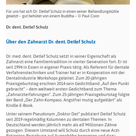
Für uns hat sich Dr. Detlef Schulz in einen seiner Behandlungstühle
gesetzt – gut behütet von einem Buddha – © Paul Coon
Dr. dent. Detlef Schulz
Über den Zahnarzt Dr. dent. Detlef Schulz
Dr. med. dent. Detlef Schulz setzt in seiner Eigenschaft als
Zahnarzt eine Familientradition in vierter Generation fort. Er ist
seit 1994 in Essen in eigener Praxis tätig. Als Referent für dentale
Verfahrenstechniken und Trainer hat er in Kooperation mit der
Dentalindustrie Workshops geleitet. Zum 20-jährigen
Praxisgeburtstag erschien 2014 sein Gedichtband „Auf den Punkt
gebracht“ – dem weltweit ersten Gedichtband zum Thema
„Zahnarzterfahrungen“. Zum 25-jährigen Praxisgeburtstag folgte
der Band „Der Zahn-Kompass. Angstfrei mutig aufgeklärt“ als
Kindle-E-Book.
Unter seinem Pseudonym „Doktor Det“ publiziert Detlef Schulz
seit 2019 regelmäßig Kolumnen zu dentalen Themen. In
Deutschland werden jährlich mehr als elf Millionen Zähne
gezogen. Diesem Umstand will Schulz durch eine neue Arzt-
Patienten-Beziehung auf Augenhöhe begegnen und dazu