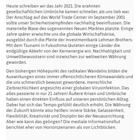
Heute schreiben wir das Jahr 2021. Die erahnten
gesellschaftlichen Umbrüche kamen schneller, als uns lieb war.
Der Anschlag auf das World Trade Center im September 2001
sollte unser Sicherheitsempfinden nachhaltig beeinflussen. Die
materielle Blase des sogenannten Neuen Marktes platzte. Einige
Jahre später erwischte uns die globale Wirtschaftskrise,
ausgelöst durch die Pleite der Investmentbank Lehman Brothers.
Mit dem Tsunami in Fukushima läuteten einige Länder die
endgültige Abkehr von der Kernenergie ein. Nachhaltigkeit und
Umweltbewusstsein sind inzwischen zur weltweiten Währung
geworden.
Den bisherigen Höhepunkt des radikalen Wandelns bilden die
Auswirkungen eines immer offensichtlicheren Klimawandels und
die uns schmerzlich bewusst gewordene, menschliche
Zerbrechlichkeit angesichts einer globalen Virusinfektion. Das
alles passierte in nur 21 Jahren! Äußere Krisen und Umbrüche
haben einen direkten Einfluss auf unseren persönlichen Alltag.
Dabei hat sich das Tempo gefühlt deutlich erhöht. Die Währung
der Zukunft könnte also heißen: innere Stärke, Gelassenheit,
Flexibilität, Kreativität und Disziplin bei der Neuausrichtung.
Aber wie kann das gelingen? Die mediale Informationsflut
berichtet eher von Horrorszenarien als von Lichtblicken.