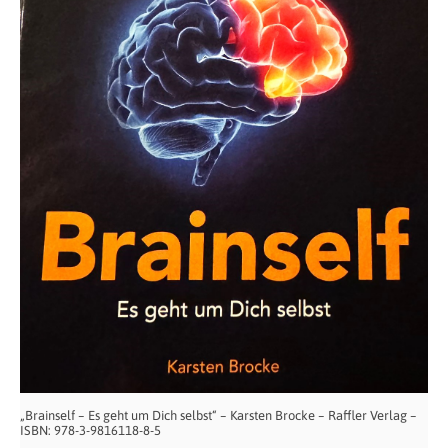
„Brainself – Es geht um Dich selbst“ – Karsten Brocke – Raffler Verlag –
ISBN: 978-3-9816118-8-5