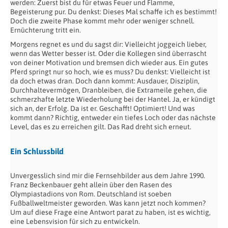
werden: Zuerst bist du für etwas Feuer und Flamme,
Begeisterung pur. Du denkst: Dieses Mal schaffe ich es bestimmt!
Doch die zweite Phase kommt mehr oder weniger schnell.
Ernüchterung tritt ein.
Morgens regnet es und du sagst dir: Vielleicht joggeich lieber,
wenn das Wetter besser ist. Oder die Kollegen sind überrascht
von deiner Motivation und bremsen dich wieder aus. Ein gutes
Pferd springt nur so hoch, wie es muss? Du denkst: Vielleicht ist
da doch etwas dran. Doch dann kommt: Ausdauer, Disziplin,
Durchhaltevermögen, Dranbleiben, die Extrameile gehen, die
schmerzhafte letzte Wiederholung bei der Hantel. Ja, er kündigt
sich an, der Erfolg. Da ist er. Geschafft! Optimiert! Und was
kommt dann? Richtig, entweder ein tiefes Loch oder das nächste
Level, das es zu erreichen gilt. Das Rad dreht sich erneut.
Ein Schlussbild
Unvergesslich sind mir die Fernsehbilder aus dem Jahre 1990.
Franz Beckenbauer geht allein über den Rasen des
Olympiastadions von Rom. Deutschland ist soeben
Fußballweltmeister geworden. Was kann jetzt noch kommen?
Um auf diese Frage eine Antwort parat zu haben, ist es wichtig,
eine Lebensvision für sich zu entwickeln.