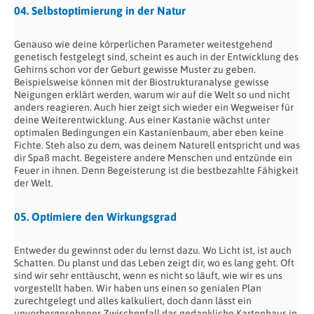
04. Selbstoptimierung in der Natur
Genauso wie deine körperlichen Parameter weitestgehend
genetisch festgelegt sind, scheint es auch in der Entwicklung des
Gehirns schon vor der Geburt gewisse Muster zu geben.
Beispielsweise können mit der Biostrukturanalyse gewisse
Neigungen erklärt werden, warum wir auf die Welt so und nicht
anders reagieren. Auch hier zeigt sich wieder ein Wegweiser für
deine Weiterentwicklung. Aus einer Kastanie wächst unter
optimalen Bedingungen ein Kastanienbaum, aber eben keine
Fichte. Steh also zu dem, was deinem Naturell entspricht und was
dir Spaß macht. Begeistere andere Menschen und entzünde ein
Feuer in ihnen. Denn Begeisterung ist die bestbezahlte Fähigkeit
der Welt.
05. Optimiere den Wirkungsgrad
Entweder du gewinnst oder du lernst dazu. Wo Licht ist, ist auch
Schatten. Du planst und das Leben zeigt dir, wo es lang geht. Oft
sind wir sehr enttäuscht, wenn es nicht so läuft, wie wir es uns
vorgestellt haben. Wir haben uns einen so genialen Plan
zurechtgelegt und alles kalkuliert, doch dann lässt ein
unvorhergesehener Zwischenfall das gedankliche Kartenhaus in