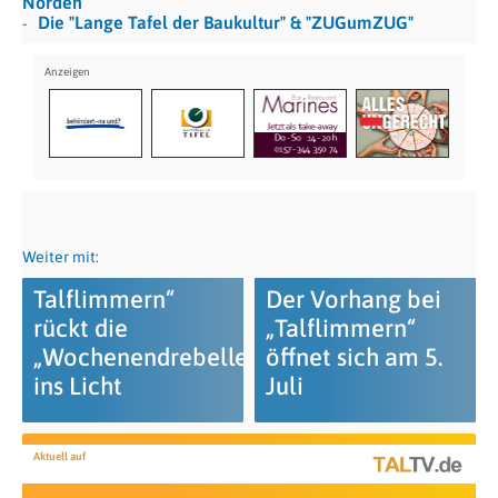
Norden
Die "Lange Tafel der Baukultur" & "ZUGumZUG"
Weiter mit:
Talflimmern“
Der Vorhang bei
rückt die
„Talflimmern“
„Wochenendrebellen“
öffnet sich am 5.
ins Licht
Juli
Aktuell auf