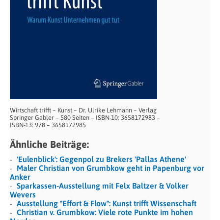
Wirtschaft trifft – Kunst – Dr. Ulrike Lehmann – Verlag
Springer Gabler – 580 Seiten – ISBN-10: 3658172983 –
ISBN-13: 978 – 3658172985
Ähnliche Beiträge:
'Eulenblick': Gegenpol zu Brekers 'Pallas Athene'
Maler Christian von Grumbkow geht in Papenburg vor
Anker
Sparkassen-Ausstellung mit Felx Baltzer & Volker
Wevers
Ausstellung "Effort & Flow": Kunst trifft Wissenschaft
Christian v. Grumbkow: Viele rote Punkte im hohen