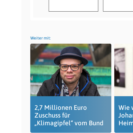
Weiter mit:
2,7 Millionen Euro
Wie 
Zuschuss für
Joha
„Klimagipfel“ vom Bund
Heim