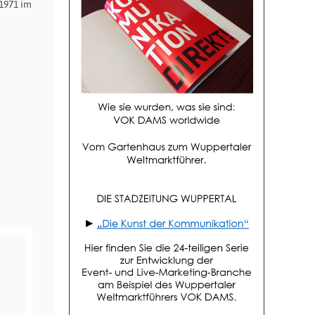
1971 im
.
t