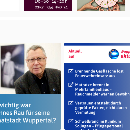
Aktuell
auf
Brennende Gasflasche löst
Feuerwehreinsatz aus
Matratze brennt in
Mehrfamilienhaus –
Rauchmelder warnen Bewohn
Vertrauen entsteht durch
wichtig war
geprüfte Fakten, nicht durch
nnes Rau für seine
Vermutung
atstadt Wuppertal?
Schwelbrand im Klinikum
Solingen – Pflegepersonal