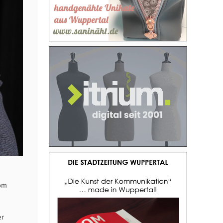
vom
er