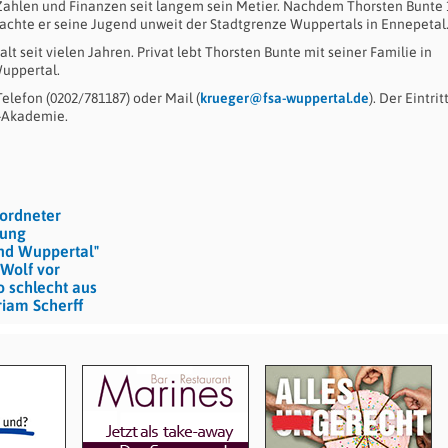
Zahlen und Finanzen seit langem sein Metier. Nachdem Thorsten Bunte 
brachte er seine Jugend unweit der Stadtgrenze Wuppertals in Ennepetal
t seit vielen Jahren. Privat lebt Thorsten Bunte mit seiner Familie in
Wuppertal.
lefon (0202/781187) oder Mail (
krueger@fsa-wuppertal.de
). Der Eintrit
e-Akademie.
eordneter
nung
und Wuppertal"
Wolf vor
so schlecht aus
riam Scherff