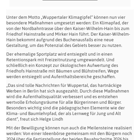
Unter dem Motto „Wuppertaler Klimagipfel“ können nun vier
besondere Maßnahmen umgesetzt werden: Ein Klimapfad, der
von der Nordbahntrasse über den Kaiser-Wilhelm-Hain bis zum
Friedhof Hainstraße und Mirker Hain führt. Der Kaiser-Wilhelm-
Hain bekommt aufgrund des Buchenausfalls eine neue
Gestaltung, um das Potenzial des Gebiets besser zu nutzen.
Der ehemalige Sportplatz wird entsiegelt und in einen
Retentionspark mit Freizeitnutzung umgewandelt. Und
schließlich ein Konzept zur ökologischen Aufwertung des
Friedhofs Hainstraße mit Bäumen und Blühstreifen, Wege
werden entsiegelt und Aufenthaltsbereiche geschaffen.
„Das sind tolle Nachrichten für Wuppertal, das hartnäckige
Werben in Berlin hat sich ausgezahlt. Durch diese Maßnahmen
wird die Aufenthaltsqualität verbessert und es entstehen
wertvolle Erholungsräume für alle Bürgerinnen und Bürger.
Besonders wichtig sind die pädagogischen Elemente wie der
Klima- und Baumlehrpfad, der als Lernweg für Jung und Alt
dient“, freut sich Helge Lindh
Mit der Bewilligung können nun auch die Meilensteine realisiert
werden: Von einer Ideenbörse gemeinsam mit den Bürgern noch
2024 über die Fertigstellung der beiden Bauabschnitte 2026 bis