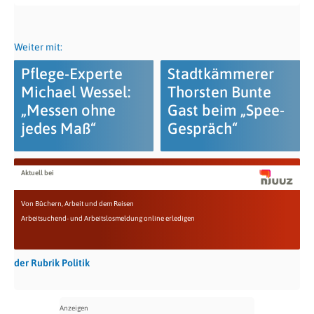
Weiter mit:
Pflege-Experte
Stadtkämmerer
Michael Wessel:
Thorsten Bunte
„Messen ohne
Gast beim „Spee-
jedes Maß“
Gespräch“
Aktuell bei
Von Büchern, Arbeit und dem Reisen
Arbeitsuchend- und Arbeitslosmeldung online erledigen
der Rubrik Politik