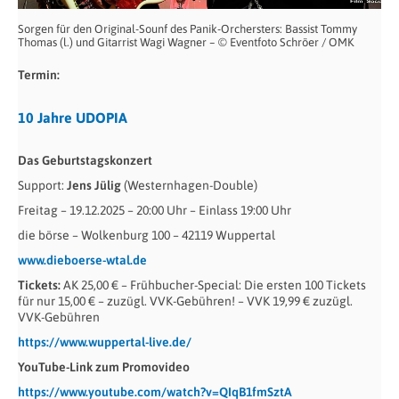
Sorgen für den Original-Sounf des Panik-Orchersters: Bassist Tommy
Thomas (l.) und Gitarrist Wagi Wagner – © Eventfoto Schröer / OMK
Termin:
10 Jahre UDOPIA
Das Geburtstagskonzert
Support:
Jens Jülig
(Westernhagen-Double)
Freitag – 19.12.2025 – 20:00 Uhr – Einlass 19:00 Uhr
die börse – Wolkenburg 100 – 42119 Wuppertal
www.dieboerse-wtal.de
Tickets:
AK 25,00 € – Frühbucher-Special: Die ersten 100 Tickets
für nur 15,00 € – zuzügl. VVK-Gebühren! – VVK 19,99 € zuzügl.
VVK-Gebühren
https://www.wuppertal-live.de/
YouTube-Link zum Promovideo
https://www.youtube.com/watch?v=QIqB1fmSztA