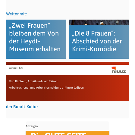
Weiter mit:
„Zwei Frauen“
bleiben dem Von
„Die 8 Frauen“:
der Heydt-
Abschied von der
Museum erhalten
Krimi-Komödie
Aktuell bei
Von Büchern, Arbeit und dem Reisen
Arbeitsuchend- und Arbeitslosmeldung online erledigen
der Rubrik Kultur