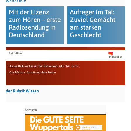
Weiter mit:
Mit der Lizenz
Aufreger im Tal:
zum Hören – erste
Zuviel Gemächt
Radiosendung in
am starken
Deutschland
Geschlecht
Aktuell bei
Die weiße Linie besagt: Der Radverkehr ist sicher. Echt?
Von Büchern, Arbeit und dem Reisen
der Rubrik Wissen