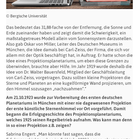
© Bergische Universität
Das bedeutet das 31,88-fache von der Entfernung, die Sonne und
Erde zueinander haben und zeigt damit die Schwierigkeit, ein
maßstabgetreues Modell allein vom Sonnensystem darzustellen.
Also gab Oskar von Miller, Leiter des Deutschen Museums in
München, die Idee damals bei Carl-Zeiss, der Firma, die sich vor
allem mit der Optik beschäftigt hat, in Auftrag. Er hatte schon die
Idee eines Projektionsplanetariums, um eben diese Grenzen zu
überwinden, brauchte aber Hilfe. Im Jahr 1919 wurde deshalb die
Idee von Dr. Walter Bauersfeld, Mitglied der Geschäftsleitung
von Carl-Zeiss, vorgetragen. Dazu sollten kleine Projektoren die
Sterne und Planeten an eine kugelförmige Wand projizieren, um
den Himmel sozusagen „nachzuahmen“.“
Am 21.10.1923 wurde zur Vorbereitung des ersten deutschen
Planetariums in München mit einer nie dagewesenen Projektion
der erste künstliche Sternenhimmel vor Ort vorgeführt. Damit
begann die Erfolgsgeschichte des Projektionsplanetariums,
welches 1925 seinen Regelbetrieb aufnahm. Was kann man denn
in so einer Projektion z.B. zeigen?
Sabrina Engert: „Man könnte fast sagen, dass die