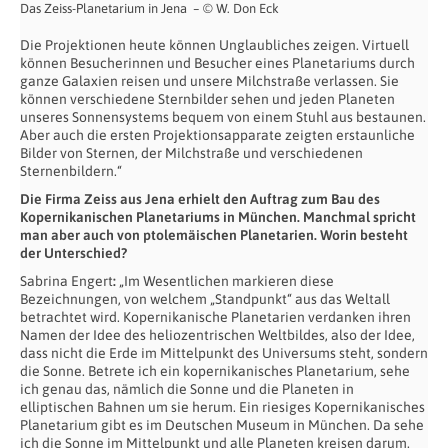
Das Zeiss-Planetarium in Jena – © W. Don Eck
Die Projektionen heute können Unglaubliches zeigen. Virtuell
können Besucherinnen und Besucher eines Planetariums durch
ganze Galaxien reisen und unsere Milchstraße verlassen. Sie
können verschiedene Sternbilder sehen und jeden Planeten
unseres Sonnensystems bequem von einem Stuhl aus bestaunen.
Aber auch die ersten Projektionsapparate zeigten erstaunliche
Bilder von Sternen, der Milchstraße und verschiedenen
Sternenbildern.“
Die Firma Zeiss aus Jena erhielt den Auftrag zum Bau des
Kopernikanischen Planetariums in München. Manchmal spricht
man aber auch von ptolemäischen Planetarien. Worin besteht
der Unterschied?
Sabrina Engert
:
„Im Wesentlichen markieren diese
Bezeichnungen, von welchem „Standpunkt“ aus das Weltall
betrachtet wird. Kopernikanische Planetarien verdanken ihren
Namen der Idee des heliozentrischen Weltbildes, also der Idee,
dass nicht die Erde im Mittelpunkt des Universums steht, sondern
die Sonne. Betrete ich ein kopernikanisches Planetarium, sehe
ich genau das, nämlich die Sonne und die Planeten in
elliptischen Bahnen um sie herum. Ein riesiges Kopernikanisches
Planetarium gibt es im Deutschen Museum in München. Da sehe
ich die Sonne im Mittelpunkt und alle Planeten kreisen darum.