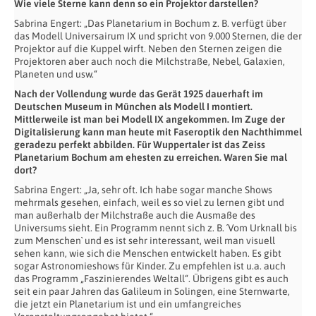
Wie viele Sterne kann denn so ein Projektor darstellen?
Sabrina Engert: „Das Planetarium in Bochum z. B. verfügt über
das Modell Universairum IX und spricht von 9.000 Sternen, die der
Projektor auf die Kuppel wirft. Neben den Sternen zeigen die
Projektoren aber auch noch die Milchstraße, Nebel, Galaxien,
Planeten und usw.“
Nach der Vollendung wurde das Gerät 1925 dauerhaft im
Deutschen Museum in München als Modell I montiert.
Mittlerweile ist man bei Modell IX angekommen. Im Zuge der
Digitalisierung kann man heute mit Faseroptik den Nachthimmel
geradezu perfekt abbilden. Für Wuppertaler ist das Zeiss
Planetarium Bochum am ehesten zu erreichen. Waren Sie mal
dort?
Sabrina Engert: „Ja, sehr oft. Ich habe sogar manche Shows
mehrmals gesehen, einfach, weil es so viel zu lernen gibt und
man außerhalb der Milchstraße auch die Ausmaße des
Universums sieht. Ein Programm nennt sich z. B. ´Vom Urknall bis
zum Menschen` und es ist sehr interessant, weil man visuell
sehen kann, wie sich die Menschen entwickelt haben. Es gibt
sogar Astronomieshows für Kinder. Zu empfehlen ist u.a. auch
das Programm „Faszinierendes Weltall“. Übrigens gibt es auch
seit ein paar Jahren das Galileum in Solingen, eine Sternwarte,
die jetzt ein Planetarium ist und ein umfangreiches