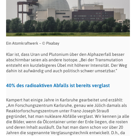
Ein Atomkraftwerk – © Pixabay
Klar ist, dass Uran und Plutonium über den Alphazerfall besser
abschirmbar seien als andere Isotope. „Bei der Transmutation
entsteht ein kurzlebigeres Übel mit höherer Intensität. Der Weg
dahin ist aufwändig und auch politisch schwer umsetzbar.“
40% des radioaktiven Abfalls ist bereits verglast
Kampert hat einige Jahre in Karlsruhe gearbeitet und erzählt:
„Am Forschungszentrum Karlsruhe, genau wie Jülich damals als
Reaktorforschungszentrum unter Franz-Joseph Strauß
gegründet, hat man nukleare Abfälle verglast. Wir kennen ja alle
die Bilder, wenn da Ölcontainer unter der Erde liegen, die rosten
und deren Inhalt ausläuft. Da hat man dann schon vor über 20
Jahren die sogenannte Verglasungstechnik entwickelt. D.h., da