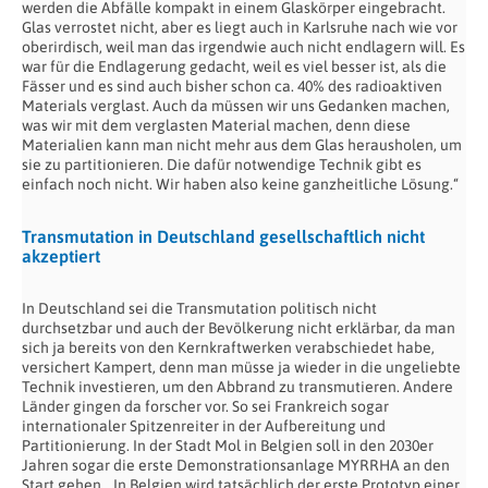
werden die Abfälle kompakt in einem Glaskörper eingebracht.
Glas verrostet nicht, aber es liegt auch in Karlsruhe nach wie vor
oberirdisch, weil man das irgendwie auch nicht endlagern will. Es
war für die Endlagerung gedacht, weil es viel besser ist, als die
Fässer und es sind auch bisher schon ca. 40% des radioaktiven
Materials verglast. Auch da müssen wir uns Gedanken machen,
was wir mit dem verglasten Material machen, denn diese
Materialien kann man nicht mehr aus dem Glas herausholen, um
sie zu partitionieren. Die dafür notwendige Technik gibt es
einfach noch nicht. Wir haben also keine ganzheitliche Lösung.“
Transmutation in Deutschland gesellschaftlich nicht
akzeptiert
In Deutschland sei die Transmutation politisch nicht
durchsetzbar und auch der Bevölkerung nicht erklärbar, da man
sich ja bereits von den Kernkraftwerken verabschiedet habe,
versichert Kampert, denn man müsse ja wieder in die ungeliebte
Technik investieren, um den Abbrand zu transmutieren. Andere
Länder gingen da forscher vor. So sei Frankreich sogar
internationaler Spitzenreiter in der Aufbereitung und
Partitionierung. In der Stadt Mol in Belgien soll in den 2030er
Jahren sogar die erste Demonstrationsanlage MYRRHA an den
Start gehen. „In Belgien wird tatsächlich der erste Prototyp einer