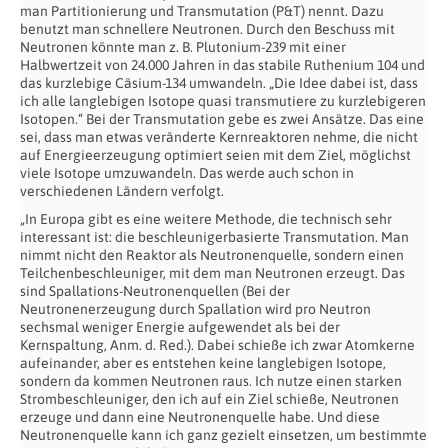
man Partitionierung und Transmutation (P&T) nennt. Dazu
benutzt man schnellere Neutronen. Durch den Beschuss mit
Neutronen könnte man z. B. Plutonium-239 mit einer
Halbwertzeit von 24.000 Jahren in das stabile Ruthenium 104 und
das kurzlebige Cäsium-134 umwandeln. „Die Idee dabei ist, dass
ich alle langlebigen Isotope quasi transmutiere zu kurzlebigeren
Isotopen.“ Bei der Transmutation gebe es zwei Ansätze. Das eine
sei, dass man etwas veränderte Kernreaktoren nehme, die nicht
auf Energieerzeugung optimiert seien mit dem Ziel, möglichst
viele Isotope umzuwandeln. Das werde auch schon in
verschiedenen Ländern verfolgt.
„In Europa gibt es eine weitere Methode, die technisch sehr
interessant ist: die beschleunigerbasierte Transmutation. Man
nimmt nicht den Reaktor als Neutronenquelle, sondern einen
Teilchenbeschleuniger, mit dem man Neutronen erzeugt. Das
sind Spallations-Neutronenquellen (Bei der
Neutronenerzeugung durch Spallation wird pro Neutron
sechsmal weniger Energie aufgewendet als bei der
Kernspaltung, Anm. d. Red.). Dabei schieße ich zwar Atomkerne
aufeinander, aber es entstehen keine langlebigen Isotope,
sondern da kommen Neutronen raus. Ich nutze einen starken
Strombeschleuniger, den ich auf ein Ziel schieße, Neutronen
erzeuge und dann eine Neutronenquelle habe. Und diese
Neutronenquelle kann ich ganz gezielt einsetzen, um bestimmte