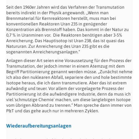
Seit den 1960er Jahren wird das Verfahren der Transmutation
bereits indirekt in der Physik angewandt. „Wenn man
Brennmaterial für Kernreaktoren herstellt, muss man bei
konventionellen Reaktoren Uran 235 in genügender
Konzentration als Brennstoff haben. Das kommt in der Natur zu
0,7 % in Uranminen vor. Die Reaktoren benötigen aber 3-5%
Anreicherung. Das Hauptisotop ist Uran 238, das ist quasi das
Natururan. Zur Anreicherung des Uran 235 gibt es die
sogenannten Anreicherungsanlagen.“
Anlagen dieser Art seien eine Voraussetzung für den Prozess der
Transmutation, der jedoch immer in einem Atemzug mit dem
Begriff Partitionierung genannt werden müsse. „Zunächst nehme
ich also den nuklearen Abfall, separiere den und hole bestimmte
Isotope heraus, die ich dann transmutiere. Aber das ist extrem
aufwändig und teuer. Vor allem der vorgelagerte Prozess der
Partitionierung ist die aufwändigere Industrie, denn da muss ich
viel ´schmutzige Chemie` machen, um diese langlebigen Isotope
vom übrigen Abbrand zu trennen.“ Man spreche dann immer von
P&T und das gehe auch nur in mehreren Zyklen.
Wiederaufbereitungsanlagen