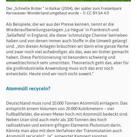
Der „Schnelle Brüter “ in Kalkar (2004), der später zum Freizeitpark
Kernwasser-Wunderland umgebaut wurde – © CC BY-SA 4.0
Als Beispiele, die wir aus der Presse kennen, nennt er die
Wiederaufbereitungsanlagen ‚La Hague‘ in Frankreich und
‚Sellafield‘ in England, die diese ’schmutzige Chemie‘ betrieben
haben und von denen immer auch Stoffe in die Umwelt gelangt
sind. „Von diesen Anlagen bräuchten wir dann eine ganze Reihe
und zwar noch viel aufwändiger, als das, was wir bisher gemacht
haben. Diese Partitionierung ist besonders schwierig und
umwelttechnisch sehr umstritten. Theoretisch geht das, aber für
die großindustrielle Anwendung muss sich das erst noch
entwickeln. Heute sind wir noch nicht soweit.“
Atommüll recyceln?
Deutschland muss rund 10.000 Tonnen Atommüll einlagern. Das
entspricht einem Volumen von 20.000 Kubikmetern – vier
Fußballfelder, die einen Meter hoch mit Atommüll bedeckt sind.
Neben Uran sind auch mehr als 100 Tonnen des hoch
radioaktiven und extrem giftigen Elements Plutonium darin.
Könnte man also mit dem Verfahren der Transmutation auch
Atommüll recyceln? „Ja“, antwortet Kampert spontan,