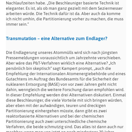
Nachlaufzeiten habe. „Die Beschleuniger basierte Technik ist
eleganter. Es ist, als ob man ganz gezielt mit dem Seziermesser
arbeiten würde. Die Technik dafür ist da. Aber auch da komme
ich nicht umhin, die Partitionierung vorher zu machen, die muss
immer sein.“
Transmutation – eine Alternative zum Endlager?
Die Endlagerung unseres Atommülls wird sich nach jüngsten
Pressemeldungen voraussichtlich um Jahrzehnte verschieben.
Aber wäre das P&T-Verfahren wirklich eine Alternative? „Ich
persönlich bin skeptisch“ sagt Kampert prompt, „auch die
Empfehlung der Internationalen Atomenergiebehörde und eines
Gutachtens im Auftrag des Bundesamts für die Sicherheit der
nuklearen Entsorgung (BASE) von vor zwei Jahren geht nicht
dahin, wenngleich die weitere Forschung daran empfohlen wird.
In dieser Empfehlung werden drei Alternativen diskutiert. Einmal
diese Beschleuniger, die viele Vorteile mit sich bringen würden,
aber eben mit der aufwändigen, teuren und dreckigen
Partitionierung einhergehen müsste, dann gibt es zwei
reaktorbasierte Alternativen und bei der chemischen
Partitionierung auch zwei unterschiedliche chemische
Verfahren, die beide schmutzig sind. Das alles ist dann auch nur
machbar, wenn man von jetzt an noch mindestens 30 Jahre