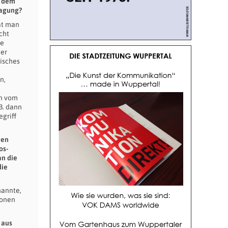
h dem
ragung?
at man
cht
ie
der
tisches
n,
nn vom
B. dann
griff
nen
os-
an die
die
nannte,
ionen
 aus