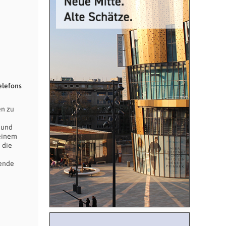
elefons
en zu
 und
 einem
 die
sende