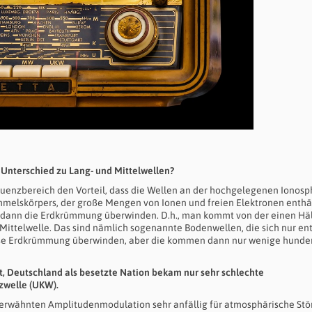
 Unterschied zu Lang- und Mittelwellen?
quenzbereich den Vorteil, dass die Wellen an der hochgelegenen Ionosp
immelskörpers, der große Mengen von Ionen und freien Elektronen enthäl
n dann die Erdkrümmung überwinden. D.h., man kommt von der einen Häl
 Mittelwelle. Das sind nämlich sogenannte Bodenwellen, die sich nur en
sse Erdkrümmung überwinden, aber die kommen dann nur wenige hunder
 Deutschland als besetzte Nation bekam nur sehr schlechte
zwelle (UKW).
ts erwähnten Amplitudenmodulation sehr anfällig für atmosphärische St