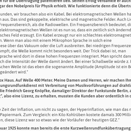
für die Übertragung patentieren ließ. Seinen Erfolg verdankte er auc
ar den Nobelpreis für Physik erhielt. Wie funktionierte denn die Übert
ebunden, wir brauchen also ein Kabel. Bei elektromagnetischen Wellen h
um aus. Das sind gekoppelte, elektrische und magnetische Felder. Auch Li
 Frequenzbereich, als die Radiowellen. Ein Frequenzbereich bedeutet, d
lektromagnetischen Wellen ist es nun so, dass ein zeitlich sich ändern
tisches Feld erzeugt. Ein Kabel erzeugt nur ein schlechtes elektromagne
n. Wenn man also mit einem Mikrophon Sprache in solch eine
ese über das Vakuum oder die Luft ausbreiten. Bei niedrigen Frequenze
ämpft, die Welle kommt nicht besonders weit. Der Trick dabei ist, man
rache wird dort in diese hohen Frequenzen integriert. Man spricht da
ch die Intensität der Welle damit ändert. Bei einer Schallwelle würde z. 
chen Welle ist das eben die sogenannte Amplitude (Amplitude ist ein Be
geändert wird.“
m Vox Haus. Auf Welle 400 Meter. Meine Damen und Herren, wir machen Ih
tungsrundfunkdienst mit Verbreitung von Musikvorführungen auf drahtl
ie Friedrich Georg Knöpfke, damaliger Direktor der Funkstunde Berlin, 
 also eine Lizenz, zu erhalten, mussten die Kunden aber ordentlich in 
Zeit der Inflation, um nicht zu sagen, der Hyperinflation, wie man das 
 Papiermark. Zum Vergleich: ein Kilo Kohlrüben kostete damals 300 Mill
en, diese Lizenz war so etwas wie der Vorläufer der heutigen GEZ.“
anuar 1925 konnte man bereits die erste Kurzwellenrundfunkübertragung