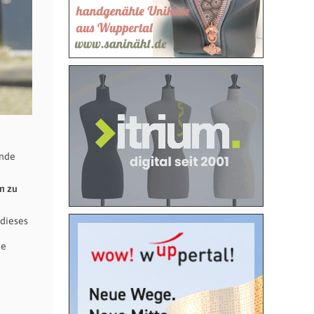
unde
n zu
 dieses
ie