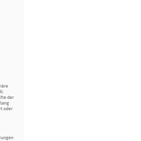
häre
t.
fte der
tlang
t oder
örungen