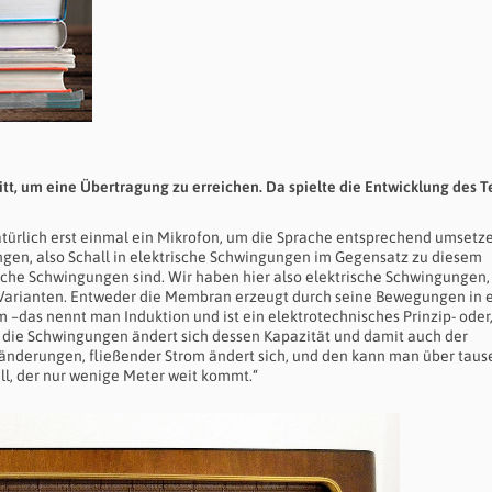
tt, um eine Übertragung zu erreichen. Da spielte die Entwicklung des T
atürlich erst einmal ein Mikrofon, um die Sprache entsprechend umsetz
ngen, also Schall in elektrische Schwingungen im Gegensatz zu diesem
che Schwingungen sind. Wir haben hier also elektrische Schwingungen,
i Varianten. Entweder die Membran erzeugt durch seine Bewegungen in
–das nennt man Induktion und ist ein elektrotechnisches Prinzip- oder,
h die Schwingungen ändert sich dessen Kapazität und damit auch der
mänderungen, fließender Strom ändert sich, und den kann man über tau
l, der nur wenige Meter weit kommt.“