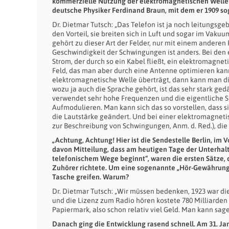
kommerzielle Nutzung der elektromagnetischen Wellen 
deutsche Physiker Ferdinand Braun, mit dem er 1909 sog
Dr. Dietmar Tutsch: „Das Telefon ist ja noch leitungsg
den Vorteil, sie breiten sich in Luft und sogar im Vaku
gehört zu dieser Art der Felder, nur mit einem anderen
Geschwindigkeit der Schwingungen ist anders. Bei den e
Strom, der durch so ein Kabel fließt, ein elektromagne
Feld, das man aber durch eine Antenne optimieren kan
elektromagnetische Welle überträgt, dann kann man di
wozu ja auch die Sprache gehört, ist das sehr stark ged
verwendet sehr hohe Frequenzen und die eigentliche Sp
Aufmodulieren. Man kann sich das so vorstellen, dass si
die Lautstärke geändert. Und bei einer elektromagnetis
zur Beschreibung von Schwingungen, Anm. d. Red.), die 
„
Achtung, Achtung! Hier ist die Sendestelle Berlin, i
davon Mitteilung, dass am heutigen Tage der Unterhal
telefonischem Wege beginnt“, waren die ersten Sätze, d
Zuhörer richtete. Um eine sogenannte „Hör-Gewährung“,
Tasche greifen. Warum?
Dr. Dietmar Tutsch: „Wir müssen bedenken, 1923 war die 
und die Lizenz zum Radio hören kostete 780 Milliarden
Papiermark, also schon relativ viel Geld. Man kann sag
Danach ging die Entwicklung rasend schnell. Am 31. J