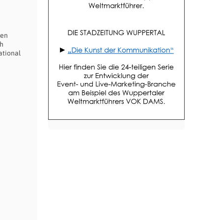
zen
ch
ational