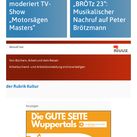
moderiert TV-
„BRÖTz 23“:
Show
Musikalischer
„Motorsägen
Nachruf auf Peter
Masters“
Brötzmann
Aktuell bei
Von Büchern, Arbeit und dem Reisen
Arbeitsuchend- und Arbeitslosmeldung online erledigen
der Rubrik Kultur