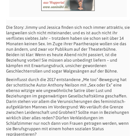
Die Story: Jimmy und Jessica finden sich noch immer attraktiv, sie
langweilen sich nicht miteinander, und es ist auch nicht ihr
verflixtes siebtes Jahr – trotzdem haben sie schon seit über 14
Monaten keinen Sex. Im Zuge ihrer Paartherapie wollen sie das
nun ändern, und zwar vor Publikum auf der Theaterbühne.
Beiden ist klar: Wenn es heute Abend nicht passiert, ist die
Beziehung vorbei! Sie müssen also unbedingt liefern – und
kämpfen mit Erwartungsdruck, unsicher gewordenen
Geschlechterrollen und sogar Walgesängen auf der Bühne.
Beeinflusst durch die 2017 entstandene „Me too“-Bewegung hat
der schottische Autor Anthony Neilson mit „Sex oder Ex“ eine
ebenso witzige wie ungewöhnliche Satire über Lust und
Beziehungen im gegenwärtigen Gesellschaftsklima geschaffen.
Darin stehen vor allem die Verunsicherungen des feministisch-
aufgeklärten Mannes im Vordergrund: Wo verläuft die Grenze
zwischen Leidenschaft und Grobheit? Sollte man in Beziehungen
wirklich über alles reden? Dürfen Verkleidungen im
Schlafzimmer nur noch dann von Frauen getragen werden, wenn
sie Berufsgruppen mit einem hohen sozialen Status
repräsentieren?