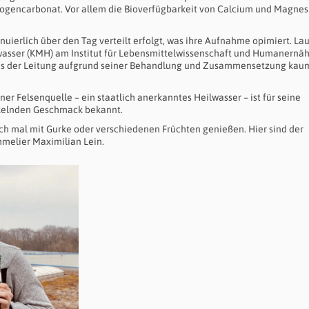
rogencarbonat. Vor allem die Bioverfügbarkeit von Calcium und Magne
inuierlich über den Tag verteilt erfolgt, was ihre Aufnahme opimiert. Lau
wasser (KMH) am Institut für Lebensmittelwissenschaft und Humanernä
 aus der Leitung aufgrund seiner Behandlung und Zusammensetzung kau
r Felsenquelle – ein staatlich anerkanntes Heilwasser – ist für seine
ckelnden Geschmack bekannt.
h mal mit Gurke oder verschiedenen Früchten genießen. Hier sind der
mmelier Maximilian Lein.