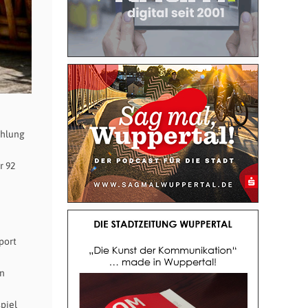
ehlung
r 92
port
in
piel