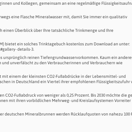
lleginnen und Kollegen, gemeinsam an eine regelmäßige Flüssigkeitsau
wegs eine Flasche Mineralwasser mit, damit Sie immer ein qualitativ
ch einen Überblick über Ihre tatsächliche Trinkmenge und Ihre
M) bietet ein solches Trinktagebuch kostenlos zum Download an unter:
allery- details-3.
aus ursprünglich reinen Tiefengrundwasservorkommen. Kaum ein andere
sch und unverfälscht zu den Verbraucherinnen und Verbrauchern wie
kt mit einem der kleinsten CO2-Fußabdrücke in der Lebensmittel- und
schen in Deutschland ein Viertel ihrer empfohlenen Flüssigkeitszufuhr 
hen CO2-Fußabdruck von weniger als 0,25 Prozent. Bis 2030 möchte die 
nen mit ihren vorbildlichen Mehrweg- und Kreislaufsystemen Vorreiter 
der deutschen Mineralbrunnen werden Rücklaufquoten von nahezu 100 