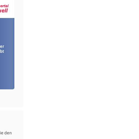
er
bt
m
ie den