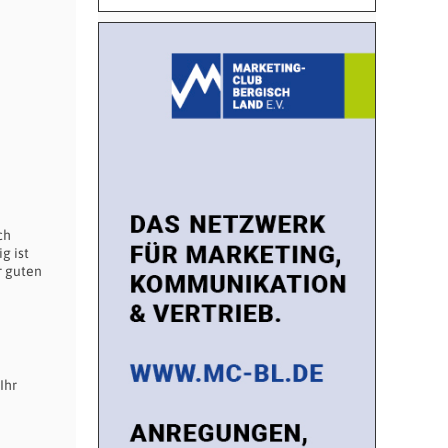
ch
g ist
r guten
Ihr