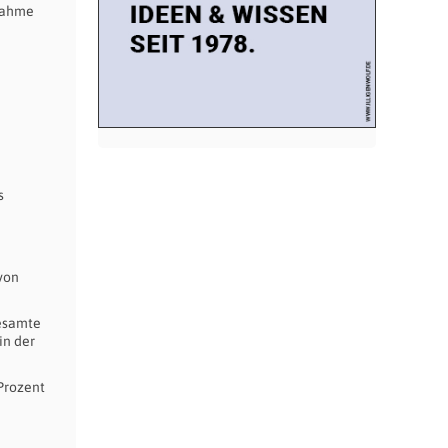
fnahme
s
von
gesamte
in der
Prozent