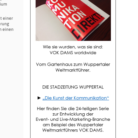
sium
t einer
hrung
m einen