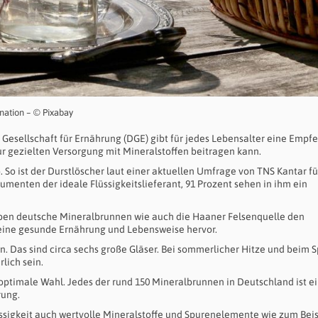
nation – © Pixabay
 Gesellschaft für Ernährung (DGE) gibt für jedes Lebensalter eine Empf
ur gezielten Versorgung mit Mineralstoffen beitragen kann.
o ist der Durstlöscher laut einer aktuellen Umfrage von TNS Kantar fü
enten der ideale Flüssigkeitslieferant, 91 Prozent sehen in ihm ein
heben deutsche Mineralbrunnen wie auch die Haaner Felsenquelle den
 eine gesunde Ernährung und Lebensweise hervor.
en. Das sind circa sechs große Gläser. Bei sommerlicher Hitze und beim S
lich sein.
optimale Wahl. Jedes der rund 150 Mineralbrunnen in Deutschland ist e
rung.
üssigkeit auch wertvolle Mineralstoffe und Spurenelemente wie zum Beis