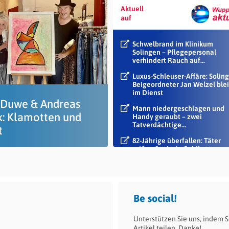
Aktuell
auf
Schwelbrand im Klinikum
Solingen – Pflegepersonal
verhindert Rauch auf...
Luxus-Schleuser-Affäre: Soling
Beigeordneter Jan Welzel blei
im Dienst
 Duwe & Andreas
Mann niedergeschlagen und
k: Klamotten und
Handy geraubt – zwei
Tatverdächtige...
t
82-Jährige überfallen: Täter
reißen Seniorin Goldkette vo
Hals
Be social!
Unterstützen Sie uns, indem S
Artikel teilen. Danke!