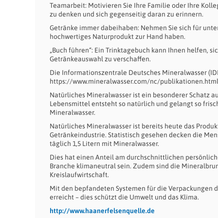
Teamarbeit: Motivieren Sie Ihre Familie oder Ihre Ko
zu denken und sich gegenseitig daran zu erinnern.
Getränke immer dabeihaben: Nehmen Sie sich für unter
hochwertiges Naturprodukt zur Hand haben.
„Buch führen“: Ein Trinktagebuch kann Ihnen helfen, si
Getränkeauswahl zu verschaffen.
Die Informationszentrale Deutsches Mineralwasser (ID
https://www.mineralwasser.com/nc/publikationen.html#g
Natürliches Mineralwasser ist ein besonderer Schatz 
Lebensmittel entsteht so natürlich und gelangt so fri
Mineralwasser.
Natürliches Mineralwasser ist bereits heute das Produ
Getränkeindustrie. Statistisch gesehen decken die Men
täglich 1,5 Litern mit Mineralwasser.
Dies hat einen Anteil am durchschnittlichen persönlic
Branche klimaneutral sein. Zudem sind die Mineralbrun
Kreislaufwirtschaft.
Mit den bepfandeten Systemen für die Verpackungen 
erreicht – dies schützt die Umwelt und das Klima.
http://www.haanerfelsenquelle.de