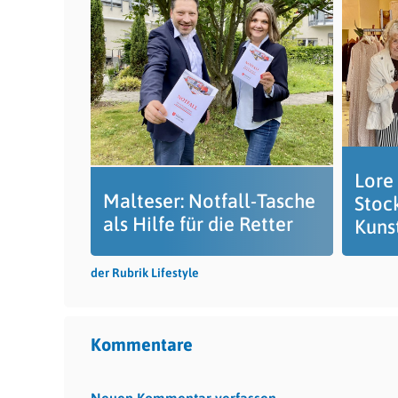
Lore
Malteser: Notfall-Tasche
Stoc
als Hilfe für die Retter
Kuns
der Rubrik Lifestyle
Kommentare
Neuen Kommentar verfassen