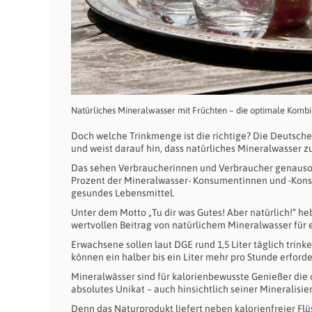
Natürliches Mineralwasser mit Früchten – die optimale Kombi
Doch welche Trinkmenge ist die richtige? Die Deutsche
und weist darauf hin, dass natürliches Mineralwasser z
Das sehen Verbraucherinnen und Verbraucher genauso. S
Prozent der Mineralwasser- Konsumentinnen und -Konsum
gesundes Lebensmittel.
Unter dem Motto „Tu dir was Gutes! Aber natürlich!“ 
wertvollen Beitrag von natürlichem Mineralwasser für
Erwachsene sollen laut DGE rund 1,5 Liter täglich trink
können ein halber bis ein Liter mehr pro Stunde erforder
Mineralwässer sind für kalorienbewusste Genießer die 
absolutes Unikat – auch hinsichtlich seiner Mineralisie
Denn das Naturprodukt liefert neben kalorienfreier Fl