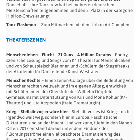
Dancehalls. Ihre Tanzcrew hat bei mehreren deutschen
Meisterschaften teilgenommen und den 3. Platz in der Kategorie
HipHop-Crews erlangt.
Tanz-Flashmob
– Zum Mitmachen mit dem Urban Art Complex
THEATERSZENEN
Menschenleben – Flucht – 21 Guns – A Million Dreams
– Poetry,
szenische Lesung und Songs vom K4 Theater für Menschlichkeit
und von Schauspielschülerinnen und -Schülern der Stagefreaks
der Akademie für Darstellende Kunst Westfalen.
MenschenRechte –
Eine Szenen-Collage über die Bedeutung von
Menschenrechten weltweit und im eigenen Alltag, entwickelt
mit Schüler:innen der Oberstufe des Wilhelm Dörpfeld-
Gymnasiums mit Unterstützung von Kris und Mona Köhler (K4-
Theater) und Uta Atzpodien (freie Dramaturgin).
Krieg – Stell dir vor, er wäre hier
– Stell dir vor, es ist Krieg – nicht
irgendwo weit weg, sondern hier in Europa. Faschistische
Diktaturen sind an der Macht. Und wer kann, flieht in den Nahen
Osten. 2017 entstand daraus unter dem Eindruck der
Flüchtlingsströme eine viel beachtete Dramatisierung des
Essays von Jane Teller, aus der junge Ensemblemitglieder des