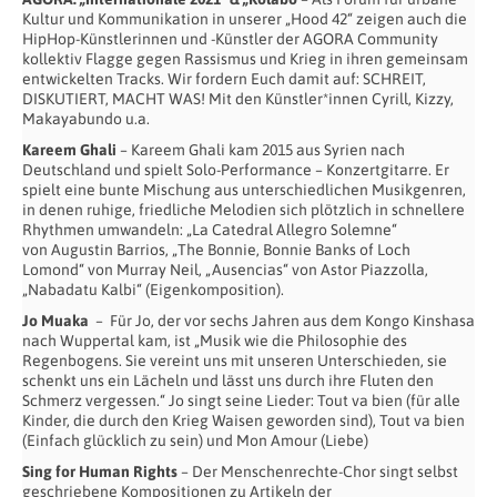
Kultur und Kommunikation in unserer „Hood 42“ zeigen auch die
HipHop-Künstlerinnen und -Künstler der AGORA Community
kollektiv Flagge gegen Rassismus und Krieg in ihren gemeinsam
entwickelten Tracks. Wir fordern Euch damit auf: SCHREIT,
DISKUTIERT, MACHT WAS! Mit den Künstler*innen Cyrill, Kizzy,
Makayabundo u.a.
Kareem Ghali
– Kareem Ghali kam 2015 aus Syrien nach
Deutschland und spielt Solo-Performance – Konzertgitarre. Er
spielt eine bunte Mischung aus unterschiedlichen Musikgenren,
in denen ruhige, friedliche Melodien sich plötzlich in schnellere
Rhythmen umwandeln: „La Catedral Allegro Solemne“
von Augustin Barrios, „The Bonnie, Bonnie Banks of Loch
Lomond“ von Murray Neil, „Ausencias“ von Astor Piazzolla,
„Nabadatu Kalbi“ (Eigenkomposition).
Jo Muaka
–
Für Jo, der vor sechs Jahren aus dem Kongo Kinshasa
nach Wuppertal kam, ist „Musik wie die Philosophie des
Regenbogens. Sie vereint uns mit unseren Unterschieden, sie
schenkt uns ein Lächeln und lässt uns durch ihre Fluten den
Schmerz vergessen.“ Jo singt seine Lieder: Tout va bien (für alle
Kinder, die durch den Krieg Waisen geworden sind), Tout va bien
(Einfach glücklich zu sein) und Mon Amour (Liebe)
Sing for Human Rights
– Der Menschenrechte-Chor singt selbst
geschriebene Kompositionen zu Artikeln der