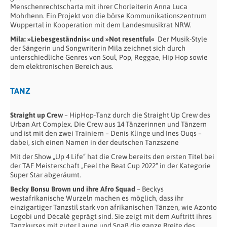
Menschenrechtscharta mit ihrer Chorleiterin Anna Luca
Mohrhenn. Ein Projekt von die börse Kommunikationszentrum
Wuppertal in Kooperation mit dem Landesmusikrat NRW.
Mila: »Liebesgeständnis« und »Not resentful«
Der Musik-Style
der Sängerin und Songwriterin Mila zeichnet sich durch
unterschiedliche Genres von Soul, Pop, Reggae, Hip Hop sowie
dem elektronischen Bereich aus.
TANZ
Straight up Crew
– HipHop-Tanz durch die Straight Up Crew des
Urban Art Complex. Die Crew aus 14 Tänzerinnen und Tänzern
und ist mit den zwei Trainiern – Denis Klinge und Ines Ouqs –
dabei, sich einen Namen in der deutschen Tanzszene
Mit der Show „Up 4 Life“ hat die Crew bereits den ersten Titel bei
der TAF Meisterschaft „Feel the Beat Cup 2022“ in der Kategorie
Super Star abgeräumt.
Becky Bonsu Brown und ihre Afro Squad
– Beckys
westafrikanische Wurzeln machen es möglich, dass ihr
einzigartiger Tanzstil stark von afrikanischen Tänzen, wie Azonto
Logobi und Décalé geprägt sind. Sie zeigt mit dem Auftritt ihres
Tanzkurses mit guter Laune und Spaß die ganze Breite des