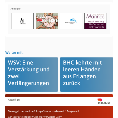
Weiter mit:
WSV: Eine
BHC kehrte mit
Verstärkung und
leeren Händen
zwei
aus Erlangen
Verlängerungen
zurück
Aktuell bei
Steuergeld vertrocknet? Junge Streuobstwiese wirft Fragen auf
Caritas startet Trauergruppe für verwaiste Eltern