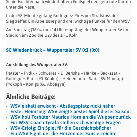
Schiedsrichter nach wiederholtem Foulspiel den gelb-rote Karton
unter die Nase.
In der 58. Minute gelang Rodriguez-Pires per Strafstoss der
Siegtreffer. Ein Arbeitssieg und drei wichtige Punkte für den WSV.
Am Samstag (16.04.) um 14 Uhr empfängt der Wuppertaler SV im
Stadion am Zoo die U23 des 1.FC Köln.
SC Wiedenbrück – Wuppertaler SV 0:1 (0:0)
Aufstellung des Wuppertaler SV:
Patzler – Pytlik – Schweres – D. Berisha – Hanke – Backszat –
Rodrigues-Pires (90. Kübler) – Heidemann – Saric (85. Montag) –
Prokoph – Königs (66. Aboagye)
Ähnliche Beiträge:
WSV eiskalt erwischt - Abstiegsplatz rückt näher
Erster Heimsieg: WSV zeigte bestes Spiel dieser Saison
WSV holt Torhüter Maurice Horn an die Wupper zurück
Für WSV-Coach Tyrala stellen sich wichtige Fragen
WSV-Erfolg: Ein Spiel für die Geschichtsbücher
Ein WSV-Fight, der die Herzen der Fans erreichte