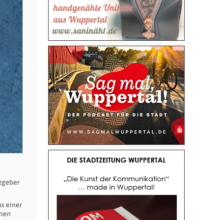
tgeber
s einer
onen