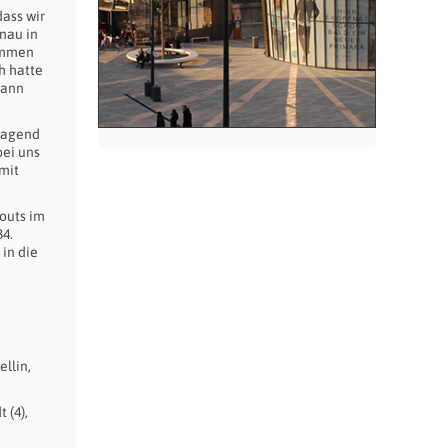
dass wir
nau in
kommen
h hatte
dann
rragend
bei uns
mit
outs im
34.
 in die
ellin,
 (4),