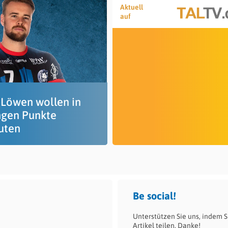
Aktuell
auf
Löwen wollen in
ngen Punkte
uten
Be social!
Unterstützen Sie uns, indem S
Artikel teilen. Danke!