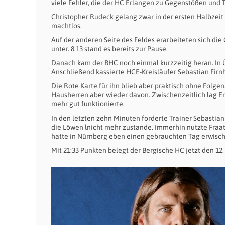
viele Fehler, die der HC Erlangen zu Gegenstößen und T
Christopher Rudeck gelang zwar in der ersten Halbzeit
machtlos.
Auf der anderen Seite des Feldes erarbeiteten sich di
unter. 8:13 stand es bereits zur Pause.
Danach kam der BHC noch einmal kurzzeitig heran. In Ü
Anschließend kassierte HCE-Kreisläufer Sebastian Firnh
Die Rote Karte für ihn blieb aber praktisch ohne Folge
Hausherren aber wieder davon. Zwischenzeitlich lag Er
mehr gut funktionierte.
In den letzten zehn Minuten forderte Trainer Sebastia
die Löwen lnicht mehr zustande. Immerhin nutzte Fraat
hatte in Nürnberg eben einen gebrauchten Tag erwisch
Mit 21:33 Punkten belegt der Bergische HC jetzt den 12