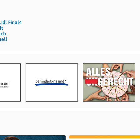
idl Final4
lt
ach
uell