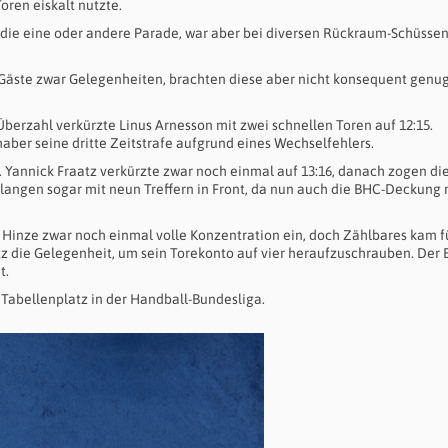
oren eiskalt nutzte.
 die eine oder andere Parade, war aber bei diversen Rückraum-Schüsse
e Gäste zwar Gelegenheiten, brachten diese aber nicht konsequent genug
berzahl verkürzte Linus Arnesson mit zwei schnellen Toren auf 12:15.
aber seine dritte Zeitstrafe aufgrund eines Wechselfehlers.
n. Yannick Fraatz verkürzte zwar noch einmal auf 13:16, danach zogen di
langen sogar mit neun Treffern in Front, da nun auch die BHC-Deckung 
n Hinze zwar noch einmal volle Konzentration ein, doch Zählbares kam f
z die Gelegenheit, um sein Torekonto auf vier heraufzuschrauben. Der
t.
. Tabellenplatz in der Handball-Bundesliga.