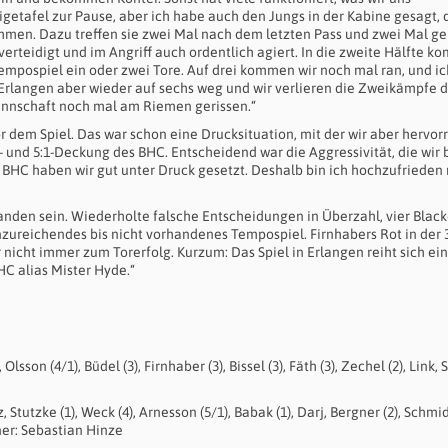
etafel zur Pause, aber ich habe auch den Jungs in der Kabine gesagt, 
men. Dazu treffen sie zwei Mal nach dem letzten Pass und zwei Mal ge
erteidigt und im Angriff auch ordentlich agiert. In die zweite Hälfte 
empospiel ein oder zwei Tore. Auf drei kommen wir noch mal ran, und ic
 Erlangen aber wieder auf sechs weg und wir verlieren die Zweikämpfe 
Mannschaft noch mal am Riemen gerissen.“
or dem Spiel. Das war schon eine Drucksituation, mit der wir aber hervo
 und 5:1-Deckung des BHC. Entscheidend war die Aggressivität, die wir 
 BHC haben wir gut unter Druck gesetzt. Deshalb bin ich hochzufrieden 
anden sein. Wiederholte falsche Entscheidungen in Überzahl, vier Black
zureichendes bis nicht vorhandenes Tempospiel. Firnhabers Rot in der 
nicht immer zum Torerfolg. Kurzum: Das Spiel in Erlangen reiht sich ein
HC alias Mister Hyde.“
lsson (4/1), Büdel (3), Firnhaber (3), Bissel (3), Fäth (3), Zechel (2), Link, S
tutzke (1), Weck (4), Arnesson (5/1), Babak (1), Darj, Bergner (2), Schmidt
ner: Sebastian Hinze