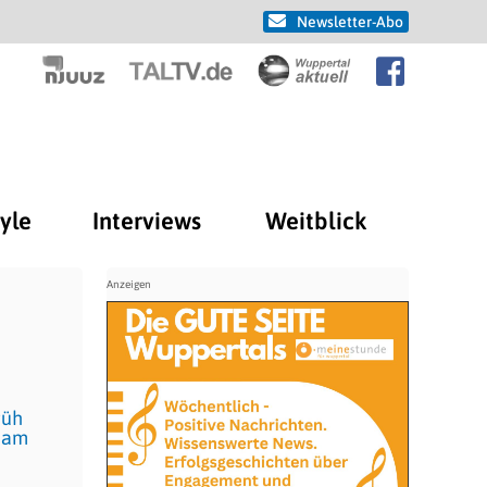
Newsletter-Abo
tyle
Interviews
Weitblick
rüh
, am