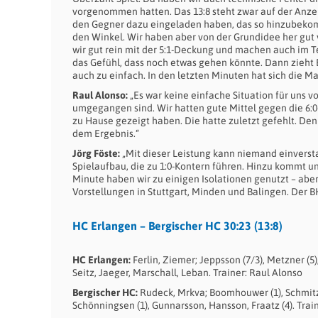
vorgenommen hatten. Das 13:8 steht zwar auf der Anzeig
den Gegner dazu eingeladen haben, das so hinzubekom
den Winkel. Wir haben aber von der Grundidee her gut v
wir gut rein mit der 5:1-Deckung und machen auch im T
das Gefühl, dass noch etwas gehen könnte. Dann zieht
auch zu einfach. In den letzten Minuten hat sich die 
Raul Alonso:
„Es war keine einfache Situation für uns v
umgegangen sind. Wir hatten gute Mittel gegen die 6:0-
zu Hause gezeigt haben. Die hatte zuletzt gefehlt. Den
dem Ergebnis.“
Jörg Föste:
„Mit dieser Leistung kann niemand einverst
Spielaufbau, die zu 1:0-Kontern führen. Hinzu kommt un
Minute haben wir zu einigen Isolationen genutzt – aber 
Vorstellungen in Stuttgart, Minden und Balingen. Der B
HC Erlangen – Bergischer HC 30:23 (13:8)
HC Erlangen:
Ferlin, Ziemer; Jeppsson (7/3), Metzner (5), O
Seitz, Jaeger, Marschall, Leban. Trainer: Raul Alonso
Bergischer HC:
Rudeck, Mrkva; Boomhouwer (1), Schmitz, S
Schönningsen (1), Gunnarsson, Hansson, Fraatz (4). Trai