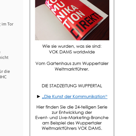
n
 im Tor
e
nicht
ür die
 BHC