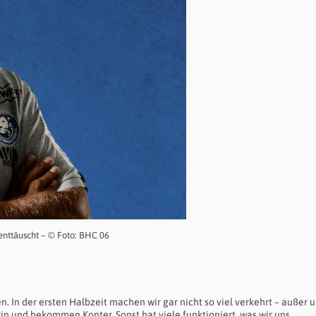
enttäuscht – © Foto: BHC 06
en. In der ersten Halbzeit machen wir gar nicht so viel verkehrt – außer 
in und bekommen Konter. Sonst hat viele funktioniert, was wir uns