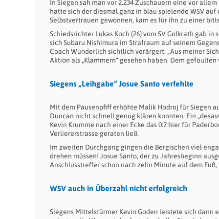
In Siegen sah man vor 2.234 Zuschauern eine vor allem
hatte sich der diesmal ganz in blau spielende WSV au
Selbstvertrauen gewonnen, kam es für ihn zu einer bitt
Schiedsrichter Lukas Koch (26) vom SV Golkrath gab in s
sich Subaru Nishimura im Strafraum auf seinem Gegensp
Coach Wunderlich sichtlich verärgert: „Aus meiner Sicht 
Aktion als „Klammern“ gesehen haben. Dem gefoulten war
Siegens „Leihgabe“ Josue Santo verfehlte
Mit dem Pausenpfiff erhöhte Malik Hodroj für Siegen a
Duncan nicht schnell genug klären konnten. Ein „desa
Kevin Krumme nach einer Ecke das 0:2 hier für Paderbor
Verliererstrasse geraten ließ.
Im zweiten Durchgang gingen die Bergischen viel enga
drehen müssen! Josue Santo, der zu Jahresbeginn ausg
Anschlusstreffer schon nach zehn Minute auf dem Fuß, ve
WSV auch in Überzahl nicht erfolgreich
Siegens Mittelstürmer Kevin Goden leistete sich dann e