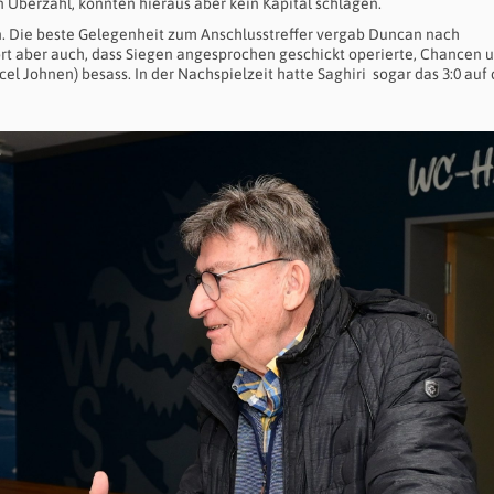
n Überzahl, konnten hieraus aber kein Kapital schlagen.
n. Die beste Gelegenheit zum Anschlusstreffer vergab Duncan nach
ört aber auch, dass Siegen angesprochen geschickt operierte, Chancen 
l Johnen) besass. In der Nachspielzeit hatte Saghiri sogar das 3:0 auf