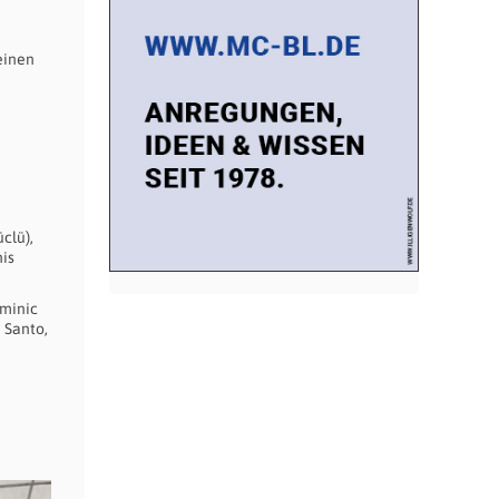
einen
clü),
nis
ominic
 Santo,