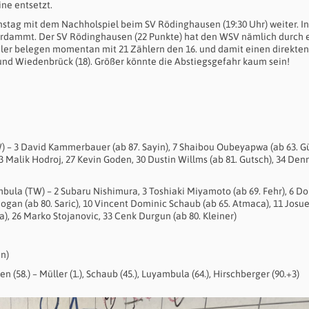
ine entsetzt.
stag mit dem Nachholspiel beim SV Rödinghausen (19:30 Uhr) weiter. In
erdammt. Der SV Rödinghausen (22 Punkte) hat den WSV nämlich durch 
aler belegen momentan mit 21 Zählern den 16. und damit einen direkten
 und Wiedenbrück (18). Größer könnte die Abstiegsgefahr kaum sein!
 – 3 David Kammerbauer (ab 87. Sayin), 7 Shaibou Oubeyapwa (ab 63. Gü
3 Malik Hodroj, 27 Kevin Goden, 30 Dustin Willms (ab 81. Gutsch), 34 Den
la (TW) – 2 Subaru Nishimura, 3 Toshiaki Miyamoto (ab 69. Fehr), 6 D
gan (ab 80. Saric), 10 Vincent Dominic Schaub (ab 65. Atmaca), 11 Josue
a), 26 Marko Stojanovic, 33 Cenk Durgun (ab 80. Kleiner)
en)
(58.) – Müller (1.), Schaub (45.), Luyambula (64.), Hirschberger (90.+3)