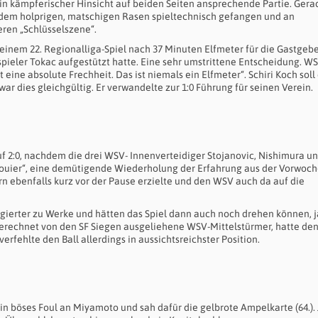
 in kämpferischer Hinsicht auf beiden Seiten ansprechende Partie. Gera
f dem holprigen, matschigen Rasen spieltechnisch gefangen und an
eren „Schlüsselszene“.
einem 22. Regionalliga-Spiel nach 37 Minuten Elfmeter für die Gastgeber
ieler Tokac aufgestützt hatte. Eine sehr umstrittene Entscheidung. WS
eine absolute Frechheit. Das ist niemals ein Elfmeter“. Schiri Koch soll
 dies gleichgültig. Er verwandelte zur 1:0 Führung für seinen Verein.
uf 2:0, nachdem die drei WSV- Innenverteidiger Stojanovic, Nishimura u
vouier“, eine demütigende Wiederholung der Erfahrung aus der Vorwoche
n ebenfalls kurz vor der Pause erzielte und den WSV auch da auf die
gierter zu Werke und hätten das Spiel dann auch noch drehen können, j
erechnet von den SF Siegen ausgeliehene WSV-Mittelstürmer, hatte de
rfehlte den Ball allerdings in aussichtsreichster Position.
in böses Foul an Miyamoto und sah dafür die gelbrote Ampelkarte (64.). 