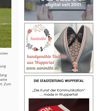
Jochen
rung
slang
hatte
ert. Zum