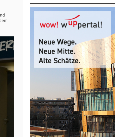
und
 dem