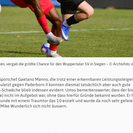
gen, vergab die größte Chance für den Wuppertaler SV in Siegen – © Archivfoto 
n Sportchef Gaetano Manno, die trotz einer erkennbaren Leistungssteige
 zuletzt gegen Paderborn II konnten diesmal tatsächlich aber auch gute
s-Schwäche blieb indessen evident. Umso bemerkenswerter, dass der bi
e) nicht im Aufgebot war, ohne dass hierfür Gründe bekannt wurden. Er 
Sekunde mit einem Traumtor das 1:0 erzielt und wurde da noch sehr gefei
 Mike Wunderlich sich nicht äussern.