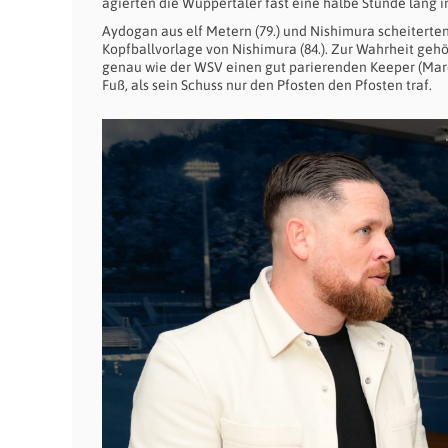
agierten die Wuppertaler fast eine halbe Stunde lang i
Aydogan aus elf Metern (79.) und Nishimura scheiterte
Kopfballvorlage von Nishimura (84.). Zur Wahrheit geh
genau wie der WSV einen gut parierenden Keeper (Marce
Fuß, als sein Schuss nur den Pfosten den Pfosten traf.