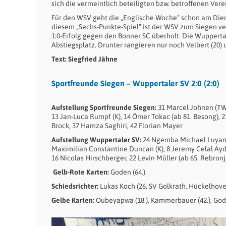
sich die vermeintlich beteiligten bzw. betroffenen Vere
Für den WSV geht die „Englische Woche“ schon am Dien
diesem „Sechs-Punkte-Spiel“ ist der WSV zum Siegen v
1:0-Erfolg gegen den Bonner SC überholt. Die Wuppert
Abstiegsplatz. Drunter rangieren nur noch Velbert (20)
Text: Siegfried Jähne
Sportfreunde Siegen – Wuppertaler SV 2:0 (2:0)
Aufstellung Sportfreunde Siegen:
31 Marcel Johnen (TW)
13 Jan-Luca Rumpf (K), 14 Ömer Tokac (ab 81. Besong), 2
Brock, 37 Hamza Saghiri, 42 Florian Mayer
Aufstellung Wuppertaler SV:
24 Ngemba Michael Luyambu
Maximilian Constantine Duncan (K), 8 Jeremy Celal Aydo
16 Nicolas Hirschberger, 22 Levin Müller (ab 65. Rebronj
Gelb-Rote Karten:
Goden (64.)
Schiedsrichter:
Lukas Koch (26, SV Golkrath, Hückelhov
Gelbe Karten:
Oubeyapwa (18.), Kammerbauer (42.), Goden 