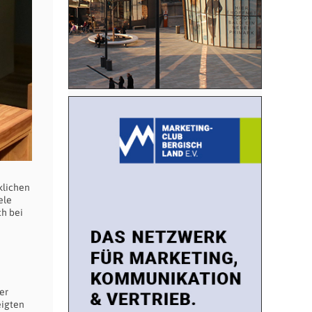
klichen
ele
ch bei
er
eigten