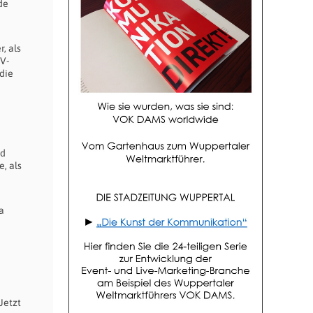
de
, als
V-
 die
nd
, als
a
n
Jetzt