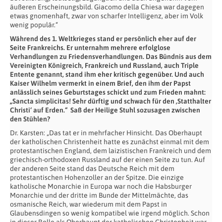
äußeren Erscheinungsbild. Giacomo della Chiesa war dagegen
etwas gnomenhaft, zwar von scharfer Intelligenz, aber im Volk
wenig populär.“
Während des 1. Weltkrieges stand er persönlich eher auf der
Seite Frankreichs. Er unternahm mehrere erfolglose
Verhandlungen zu Friedensverhandlungen. Das Bündnis aus dem
Vereinigten Königreich, Frankreich und Russland, auch Triple
Entente genannt, stand ihm eher kritisch gegenüber. Und auch
Kaiser Wilhelm vermerkt in einem Brief, den ihm der Papst
anlässlich seines Geburtstages schickt und zum Frieden mahnt:
„Sancta simplicitas! Sehr dürftig und schwach für den ‚Statthalter
Christi‘ auf Erden.“ Saß der Heilige Stuhl sozusagen zwischen
den Stühlen?
Dr. Karsten: „Das tat er in mehrfacher Hinsicht. Das Oberhaupt
der katholischen Christenheit hatte es zunächst einmal mit dem
protestantischen England, dem laizistischen Frankreich und dem
griechisch-orthodoxen Russland auf der einen Seite zu tun. Auf
der anderen Seite stand das Deutsche Reich mit dem
protestantischen Hohenzoller an der Spitze. Die einzige
katholische Monarchie in Europa war noch die Habsburger
Monarchie und der dritte im Bunde der Mittelmächte, das
osmanische Reich, war wiederum mit dem Papst in
Glaubensdingen so wenig kompatibel wie irgend möglich. Schon