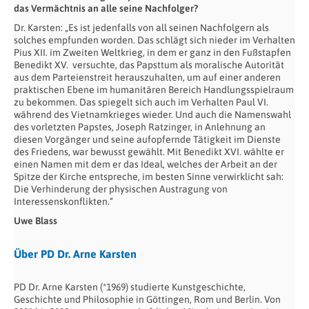
das Vermächtnis an alle seine Nachfolger?
Dr. Karsten: „Es ist jedenfalls von all seinen Nachfolgern als
solches empfunden worden. Das schlägt sich nieder im Verhalten
Pius XII. im Zweiten Weltkrieg, in dem er ganz in den Fußstapfen
Benedikt XV. versuchte, das Papsttum als moralische Autorität
aus dem Parteienstreit herauszuhalten, um auf einer anderen
praktischen Ebene im humanitären Bereich Handlungsspielraum
zu bekommen. Das spiegelt sich auch im Verhalten Paul VI.
während des Vietnamkrieges wieder. Und auch die Namenswahl
des vorletzten Papstes, Joseph Ratzinger, in Anlehnung an
diesen Vorgänger und seine aufopfernde Tätigkeit im Dienste
des Friedens, war bewusst gewählt. Mit Benedikt XVI. wählte er
einen Namen mit dem er das Ideal, welches der Arbeit an der
Spitze der Kirche entspreche, im besten Sinne verwirklicht sah:
Die Verhinderung der physischen Austragung von
Interessenskonflikten.“
Uwe Blass
Über PD Dr. Arne Karsten
PD Dr. Arne Karsten (*1969) studierte Kunstgeschichte,
Geschichte und Philosophie in Göttingen, Rom und Berlin. Von