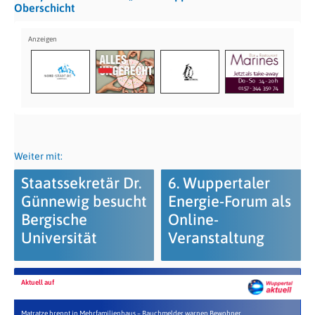
Oberschicht
Weiter mit:
Staatssekretär Dr.
6. Wuppertaler
Günnewig besucht
Energie-Forum als
Bergische
Online-
Universität
Veranstaltung
Aktuell auf
Matratze brennt in Mehrfamilienhaus – Rauchmelder warnen Bewohner