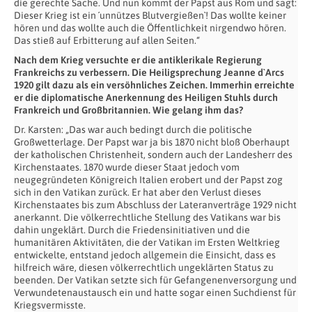
die gerechte Sache. Und nun kommt der Papst aus Rom und sagt:
Dieser Krieg ist ein ´unnützes Blutvergießen`! Das wollte keiner
hören und das wollte auch die Öffentlichkeit nirgendwo hören.
Das stieß auf Erbitterung auf allen Seiten.“
Nach dem Krieg versuchte er die antiklerikale Regierung
Frankreichs zu verbessern. Die Heiligsprechung Jeanne d`Arcs
1920 gilt dazu als ein versöhnliches Zeichen. Immerhin erreichte
er die diplomatische Anerkennung des Heiligen Stuhls durch
Frankreich und Großbritannien. Wie gelang ihm das?
Dr. Karsten: „Das war auch bedingt durch die politische
Großwetterlage. Der Papst war ja bis 1870 nicht bloß Oberhaupt
der katholischen Christenheit, sondern auch der Landesherr des
Kirchenstaates. 1870 wurde dieser Staat jedoch vom
neugegründeten Königreich Italien erobert und der Papst zog
sich in den Vatikan zurück. Er hat aber den Verlust dieses
Kirchenstaates bis zum Abschluss der Lateranverträge 1929 nicht
anerkannt. Die völkerrechtliche Stellung des Vatikans war bis
dahin ungeklärt. Durch die Friedensinitiativen und die
humanitären Aktivitäten, die der Vatikan im Ersten Weltkrieg
entwickelte, entstand jedoch allgemein die Einsicht, dass es
hilfreich wäre, diesen völkerrechtlich ungeklärten Status zu
beenden. Der Vatikan setzte sich für Gefangenenversorgung und
Verwundetenaustausch ein und hatte sogar einen Suchdienst für
Kriegsvermisste.