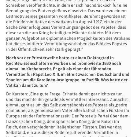
Schreiben veröffentlichte, in dem er sich nachdrücklich für eine
Beendigung des Blutvergießens einsetzte. Das wurde zu einem
Leitmotiv seines gesamten Pontifikates. Berühmt geworden ist
die Friedensinitiative des Vatikans im August 1917, ein in der
Sache zwar erfolgloses Vermittlungsangebot des Papstes, dass
dieser an die am Krieg beteiligten Mächte richtete. Mit dem
ganzen Aufgebot an diplomatischen Möglichkeiten des Vatikans
hat dieses initiierte Vermittlungsvorhaben das Bild des Papstes
in der Öffentlichkeit sehr stark geprägt.“
Noch vor der Priesterweihe hatte er einen Doktorgrad in
Rechtswissenschaften erworben und promovierte 1880 noch
einmal im Kirchenrecht. Er galt als einer der führenden
Vermittler für Papst Leo XIII. im Streit zwischen Deutschland und
Spanien um die Karolinen-Inselgruppe im Pazifik. Was hatte der
Vatikan damit zu tun?
Dr. Karsten: „Eine gute Frage. Er hatte damit gar nichts zu tun,
und das machte ihn gerade als Vermittler interessant. Zunächst
einmal geht es um das Selbstverständnis des Papstes als ‚padre
commune‘, als gemeinsamer Vater aller katholischen Fürsten im
Europa seit der Reformationszeit: Der Papst als Partei über dem
französischen König, dem spanischen König, dem Kaiser im
Reich, den verschiedenen italienischen Fürsten. Das war das
Selbstbild, ein aus dieser Rolle resultierender Vermittler in