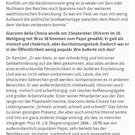
Konflikt um die Karolineninseln ging es ja weder um Sein oder
Nichtsein des Reiches noch Spaniens noch der weiteren
welthistorischen Entwicklung. Es war ein Feld, wo man mit wenig
Aufwand die politische Großwetterlage zwischen dem Reich und
dem Vatikan verbessern konnte.“
Giacomo della Chiesa wurde am 3.September 1914 erst im 10.
Wahlgang mit 38 zu 18 Stimmen zum Papst gewählt. Er galt als
ironisch und cholerisch, aber durchsetzungsstark. Dadurch war er
in der Öffentlichkeit wenig populär. Wie äußerte sich das?
Dr. Karsten: „Er war klein, er war schmächtig und mit einer
Gehbehinderung auf die Welt gekommen, also alles andere als
eine eindrucksvolle Persönlichkeit in der äußeren Erscheinung.
Und wie es nicht selten vorkommen soll, Leute, die mit
physischen Gebrechen groß werden, kompensieren es in anderen
Bereichen. Er war außerordentlich intellektuell, mitunter auch
bissig, ironisch und scharfzüngig, von rascher Auffassungsgabe
und großer Arbeitsfreude. Einer seiner Mitarbeiter aus der Zeit
lange vor der Papstwahl meinte, Giacomo della Chiesa hat vier
Lieblingsworte: „Schnell, schnell, schnell und schnell!“ Das führte
zu einer geistigen Präsenz, die aber auch einschüchternd wirkte
und ihm ein ganz anderes Image eintrug, als das, so mancher
Vorgänger. Pius IX. z.B. (Regierungszeit 1846 – 1878) war ein
außerordentlich populärer Papst, sehr beliebt bei der
Bevölkerung, leutselig, zugänglich und auch angenehm vom