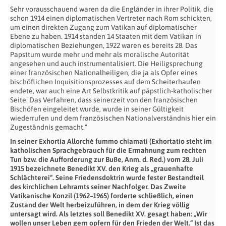
Sehr vorausschauend waren da die Engländer in ihrer Politik, die
schon 1914 einen diplomatischen Vertreter nach Rom schickten,
um einen direkten Zugang zum Vatikan auf diplomatischer
Ebene zu haben. 1914 standen 14 Staaten mit dem Vatikan in
diplomatischen Beziehungen, 1922 waren es bereits 28. Das
Papsttum wurde mehr und mehr als moralische Autorität
angesehen und auch instrumentalisiert. Die Heiligsprechung
einer französischen Nationalheiligen, die ja als Opfer eines
bischöflichen Inquisitionsprozesses auf dem Scheiterhaufen
endete, war auch eine Art Selbstkritik auf päpstlich-katholischer
Seite. Das Verfahren, dass seinerzeit von den französischen
Bischöfen eingeleitet wurde, wurde in seiner Gültigkeit
wiederrufen und dem französischen Nationalverständnis hier ein
Zugeständnis gemacht.“
In seiner Exhortia Allorché fummo chiamati (Exhortatio steht im
katholischen Sprachgebrauch für die Ermahnung zum rechten
Tun bzw. die Aufforderung zur Buße, Anm. d. Red.) vom 28. Juli
1915 bezeichnete Benedikt XV. den Krieg als „grauenhafte
Schlächterei“. Seine Friedensdoktrin wurde fester Bestandteil
des kirchlichen Lehramts seiner Nachfolger. Das Zweite
Vatikanische Konzil (1962–1965) forderte schließlich, einen
Zustand der Welt herbeizuführen, in dem der Krieg völlig
untersagt wird. Als letztes soll Benedikt XV. gesagt haben: „Wir
wollen unser Leben gern opfern für den Frieden der Welt.“ Ist das