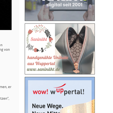
en
ang von
men, er
tzen“,