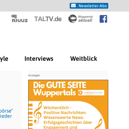
Newsletter-Abo
tyle
Interviews
Weitblick
börse"
wieder