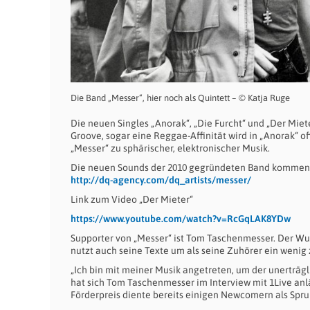
Die Band „Messer“, hier noch als Quintett – © Katja Ruge
Die neuen Singles „Anorak“, „Die Furcht“ und „Der Mie
Groove, sogar eine Reggae-Affinität wird in „Anorak“ 
„Messer“ zu sphärischer, elektronischer Musik.
Die neuen Sounds der 2010 gegründeten Band kommen in
http://dq-agency.com/dq_artists/messer/
Link zum Video „Der Mieter“
https://www.youtube.com/watch?v=RcGqLAK8YDw
Supporter von „Messer“ ist Tom Taschenmesser. Der Wup
nutzt auch seine Texte um als seine Zuhörer ein wenig 
„Ich bin mit meiner Musik angetreten, um der unerträ
hat sich Tom Taschenmesser im Interview mit 1Live anlä
Förderpreis diente bereits einigen Newcomern als Spru