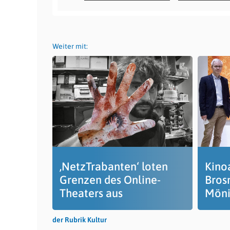
Weiter mit:
‚NetzTrabanten‘ loten
Kino
Grenzen des Online-
Bros
Theaters aus
Mön
der Rubrik Kultur