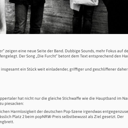
ter“ zeigen eine neue Seite der Band. Dubbige Sounds, mehr Fokus auf d
offengelegt. Der Song „Die Furcht“ betont dem Text entsprechend den H
sgesamt ein Stück weit einladender, griffiger und geschliffener daher
pertaler hat nicht nur die gleiche Stichwaffe wie die Hauptband im Na
zu piesacken:
glichen Harmlosigkeit der deutschen Pop-Szene irgendwas entgegenzuse
sslich Platz 2 beim popNRW-Preis selbstbewusst als Ziel gesetzt. Der
ngbrett.