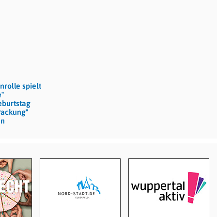
rolle spielt
e"
eburtstag
Packung"
en