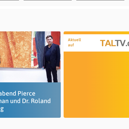
Aktuell
auf
abend Pierce
nan und Dr. Roland
ig