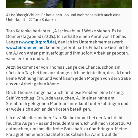
AJ ist überglücklich: Er hat einen Job und wahrscheinlich auch eine
Unterkunft – © Taro Kataoka
Taro Kataoka berichtet: „AJ schwebt auf Wolke sieben. Es ist
Donnerstagabend (20.05.). Ich erhalte einen Anruf von Thomas
Lange (
www.splittprofi.de
), den ich im Unternehmernetzwerk
www.fair-dienen.net
kennen gelernt hatte. Er hat die Geschichte
um AJ von Anfang mitverfolgt und ihm sofort Arbeit angeboten,
wenn er kann und will.
Jetzt bekommt er von Thomas Lange die Chance, schon am
nächsten Tag bei ihm anzufangen. Ich berichte ihm, dass AJ noch
keine Wohnung hat und wohl kaum jeden Morgen von der Straße
aus zur Arbeit gehen könne.
Doch Thomas Lange hat auch für diese Problem eine Lösung.
Sein Vorschlag: Er würde versuchen, AJ in einer nahe am
Steinbruch gelegenen Monteursunterkunft unterzubringen und
er wolle sich auch an den Kosten beteiligen.
Ich erzähle dies meiner Frau. Sie bekommt bei der Nachricht
feuchte Augen – es sind Freudentränen. Ich will mich sofort zu AJ
aufmachen, um ihm die frohe Botschaft zu überbringen. Meine
Frau gibt mir eine Schachtel Schokolade für AJ mit, auf der