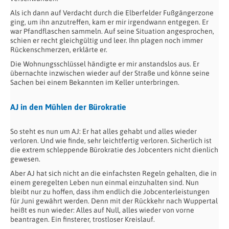
Als ich dann auf Verdacht durch die Elberfelder Fußgängerzone
ging, um ihn anzutreffen, kam er mir irgendwann entgegen. Er
war Pfandflaschen sammeln. Auf seine Situation angesprochen,
schien er recht gleichgültig und leer. Ihn plagen noch immer
Rückenschmerzen, erklärte er.
Die Wohnungsschlüssel händigte er mir anstandslos aus. Er
übernachte inzwischen wieder auf der Straße und könne seine
Sachen bei einem Bekannten im Keller unterbringen.
AJ in den Mühlen der Bürokratie
So steht es nun um AJ: Er hat alles gehabt und alles wieder
verloren. Und wie finde, sehr leichtfertig verloren. Sicherlich ist
die extrem schleppende Bürokratie des Jobcenters nicht dienlich
gewesen.
Aber AJ hat sich nicht an die einfachsten Regeln gehalten, die in
einem geregelten Leben nun einmal einzuhalten sind. Nun
bleibt nur zu hoffen, dass ihm endlich die Jobcenterleistungen
für Juni gewährt werden. Denn mit der Rückkehr nach Wuppertal
heißt es nun wieder: Alles auf Null, alles wieder von vorne
beantragen. Ein finsterer, trostloser Kreislauf.