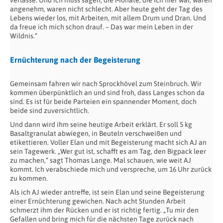
angenehm, waren nicht schlecht. Aber heute geht der Tag des
Lebens wieder los, mit Arbeiten, mit allem Drum und Dran. Und
da freue ich mich schon drauf. – Das war mein Leben in der
Wildnis.“
Ernüchterung nach der Begeisterung
Gemeinsam fahren wir nach Sprockhövel zum Steinbruch. Wir
kommen überpünktlich an und sind froh, dass Langes schon da
sind. Es ist für beide Parteien ein spannender Moment, doch
beide sind zuversichtlich.
Und dann wird ihm seine heutige Arbeit erklärt. Er soll 5 kg
Basaltgranulat abwiegen, in Beuteln verschweißen und
etikettieren. Voller Elan und mit Begeisterung macht sich AJ an
sein Tagewerk. „Wer gut ist, schafft es am Tag, den Bigpack leer
zu machen,“ sagt Thomas Lange. Mal schauen, wie weit AJ
kommt. Ich verabschiede mich und verspreche, um 16 Uhr zurück
zu kommen.
Als ich AJ wieder antreffe, ist sein Elan und seine Begeisterung
einer Ernüchterung gewichen. Nach acht Stunden Arbeit
schmerzt ihm der Rücken und er ist richtig fertig. „Tu mir den
Gefallen und bring mich für die nächsten Tage zurück nach