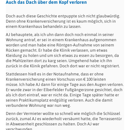
Auch das Dach über dem Kopf verloren
Doch auch diese Geschichte entpuppte sich nicht glaubwürdig.
Denn ohne Krankenversicherung ist es kaum möglich, sich in
einem Krankenhaus behandeln zu lassen.
AJ behauptete, als ich uhn dann doch noch einmal in seiner
Wohnung antraf, er sei in einem Krankenhaus aufgenommen
worden und man habe eine Röntgen-Aufnahme von seinem
Rücken gemacht. Er habe die Klinik verlassen, um etwas
Kleidung zu holen und um sich etwas zu essen zu besorgen, da
die Mahlzeiten dort zu karg seien. Umgehend habe ich ihn
zurück in die Klinik gefahren. Doch dort war er nicht registriert.
Stattdessen hieß es in der Notaufnahme, dass er ohne
Krankenversicherung einen Vorschuss von € 100 leisten
müsse. Ich habe AJ dann für einige Tage aus den Augen verloren.
Er wurde zwar in der Elberfelder Fußgängerzone gesichtet, doch
als ich dort eintraf, war er nicht da. Einige Tage später hatte er
seinen Praktikumsplatz endgültig verloren. Auch die damit
verbundene Wohnung war nun weg.
Denn der Vermieter wollte so schnell wie möglich die Schlüssel
zurück, zumal AJ es wiederholt versäumt hatte, die Terrassentür
in Abwesenheit geschlossen zu halten. Doch AJ war
verschwunden.