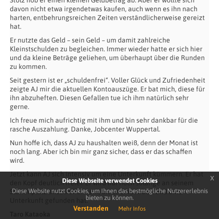
Stolz hob er einen kleinen Geldbetrag ab. Aber er wollte sich
davon nicht etwa irgendetwas kaufen, auch wenn es ihn nach
harten, entbehrungsreichen Zeiten verständlicherweise gereizt
hat.
Er nutzte das Geld – sein Geld – um damit zahlreiche
Kleinstschulden zu begleichen. Immer wieder hatte er sich hier
und da kleine Beträge geliehen, um überhaupt über die Runden
zu kommen.
Seit gestern ist er „schuldenfrei“. Voller Glück und Zufriedenheit
zeigte AJ mir die aktuellen Kontoauszüge. Er bat mich, diese für
ihn abzuheften. Diesen Gefallen tue ich ihm natürlich sehr
gerne.
Ich freue mich aufrichtig mit ihm und bin sehr dankbar für die
rasche Auszahlung. Danke, Jobcenter Wuppertal.
Nun hoffe ich, dass AJ zu haushalten weiß, denn der Monat ist
noch lang. Aber ich bin mir ganz sicher, dass er das schaffen
wird.
Jetzt kann AJ sich intensiv um eine Unterkunft kümmern. Er hat
x
Diese Webseite verwendet Cookies
den Kopf deutlich freier. Er wird nur noch solange an seinem
Diese Website nutzt Cookies, um Ihnen das bestmögliche Nutzererlebnis
Stammplatz anzutreffen sein, bis er eine Arbeit und eine
bieten zu können.
Unterkunft gefunden hat.“
Verstanden
Mehr Infos
Taro Kataoka