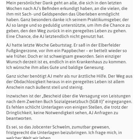
Mein persönlicher Dank geht an alle, die sich in den letzten
Wochen nach AJ’s Befinden erkundigt haben, an die vielen, die
ihm mit Sach- und Geldspenden das Überleben ermöglicht
haben. Ganz besonders danke ich seinem Praktikumsgeber, der
AJ so lange und so geduldig unterstützte, um ihm die Chance zu
geben, den den Weg zurück in ein geregeltes Leben zu gehen.
Eine Chance, die AJ letztendlich nicht genutzt hat.
AJ hatte letzte Woche Geburtstag. Er saß in der Elberfelder
Fußgängerzone, vor ihm ein Pappbecher – er bettelt wieder so
wie früher. Doch er ist schweigsam geworden. Sein einziger
Wunsch derzeit ist es, endlich in ein Krankenhaus zu kommen.
Ich wünsche ihm alles Gute und baldige Genesung.
Ganz sicher benötigt AJ mehr als nur ärztliche Hilfe. Der Weg aus
der Obdachlosigkeit heraus in ein geregeltes Leben ist allem
Anschein nach äußerst steil und steinig.
Inzwischen ist der „Bescheid über die Versagung von Leistungen
nach dem Zweiten Buch Sozialgesetzbuch (SGB II)“ eingegangen.
Es fehlen schlicht Unterlagen von einigen Stellen, die trotz der
Dringlichkeit, keine Notwendigkeit sehen, AJ Anfragen zu
beantworten.
Es sei, so das Jobcenter Schwelm, zumutbar gewesen,
fristgerecht die Unterlagen beizubringen. Ich frage mich, in
welcher Welt wir leben.