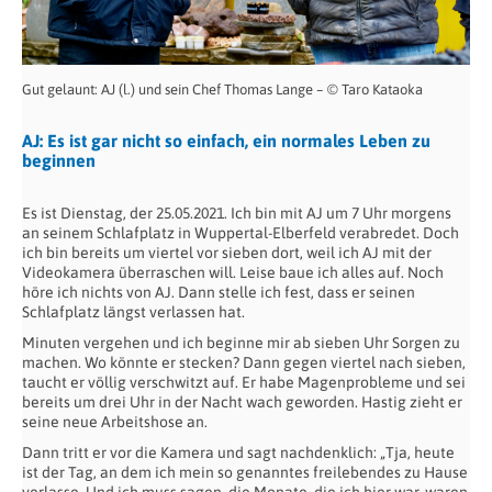
Gut gelaunt: AJ (l.) und sein Chef Thomas Lange – © Taro Kataoka
AJ: Es ist gar nicht so einfach, ein normales Leben zu
beginnen
Es ist Dienstag, der 25.05.2021. Ich bin mit AJ um 7 Uhr morgens
an seinem Schlafplatz in Wuppertal-Elberfeld verabredet. Doch
ich bin bereits um viertel vor sieben dort, weil ich AJ mit der
Videokamera überraschen will. Leise baue ich alles auf. Noch
höre ich nichts von AJ. Dann stelle ich fest, dass er seinen
Schlafplatz längst verlassen hat.
Minuten vergehen und ich beginne mir ab sieben Uhr Sorgen zu
machen. Wo könnte er stecken? Dann gegen viertel nach sieben,
taucht er völlig verschwitzt auf. Er habe Magenprobleme und sei
bereits um drei Uhr in der Nacht wach geworden. Hastig zieht er
seine neue Arbeitshose an.
Dann tritt er vor die Kamera und sagt nachdenklich: „Tja, heute
ist der Tag, an dem ich mein so genanntes freilebendes zu Hause
verlasse. Und ich muss sagen, die Monate, die ich hier war, waren