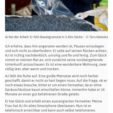
AJ bei der Arbeit: Er füllt Basaltgranulat in 5-Kilo-Säcke – © Taro Kataoka
Ich erfahre, dass ihm angeraten worden ist, Pausen einzulegen
und sich nicht zu überfordern. Er solle auf seinen Rücken achten.
AJ ist richtig nachdenklich, unruhig und fix und fertig. Zum Glück
nimmt er meinen Rat an, sich zunächst seine vorübergehende
Unterkunft anzuschauen. Es ist eine wunderbare Wohnung, zwar
völlig leer, aber warm und trocken.
AJ fällt die Ruhe auf. Eine große Matratze wird noch herbei
geschafft, damit er nicht so hart liegen muss. Auf die Frage, ob er
noch etwas brauche, bittet er um einen Fernseher, da er ohne
Geräuschkulisse kaum einschlafen könne, immerhin habe er 14
Monate an einer gut befahrenen Straße gelebt.
Er hat Glück und erhält einen ausrangierten Fernseher. Meine
Frau hat AJ ihr altes Smartphone überlassen. Nun ist er
telefonisch erreichbar und kann auch selbst telefonieren.