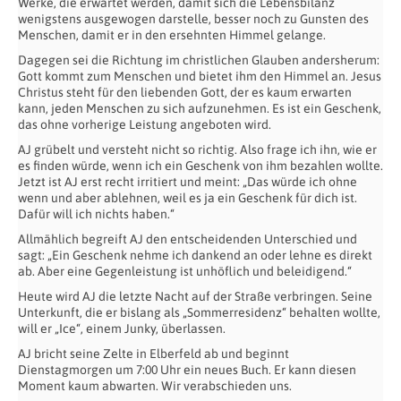
Werke, die erwartet werden, damit sich die Lebensbilanz
wenigstens ausgewogen darstelle, besser noch zu Gunsten des
Menschen, damit er in den ersehnten Himmel gelange.
Dagegen sei die Richtung im christlichen Glauben andersherum:
Gott kommt zum Menschen und bietet ihm den Himmel an. Jesus
Christus steht für den liebenden Gott, der es kaum erwarten
kann, jeden Menschen zu sich aufzunehmen. Es ist ein Geschenk,
das ohne vorherige Leistung angeboten wird.
AJ grübelt und versteht nicht so richtig. Also frage ich ihn, wie er
es finden würde, wenn ich ein Geschenk von ihm bezahlen wollte.
Jetzt ist AJ erst recht irritiert und meint: „Das würde ich ohne
wenn und aber ablehnen, weil es ja ein Geschenk für dich ist.
Dafür will ich nichts haben.“
Allmählich begreift AJ den entscheidenden Unterschied und
sagt: „Ein Geschenk nehme ich dankend an oder lehne es direkt
ab. Aber eine Gegenleistung ist unhöflich und beleidigend.“
Heute wird AJ die letzte Nacht auf der Straße verbringen. Seine
Unterkunft, die er bislang als „Sommerresidenz“ behalten wollte,
will er „Ice“, einem Junky, überlassen.
AJ bricht seine Zelte in Elberfeld ab und beginnt
Dienstagmorgen um 7:00 Uhr ein neues Buch. Er kann diesen
Moment kaum abwarten. Wir verabschieden uns.