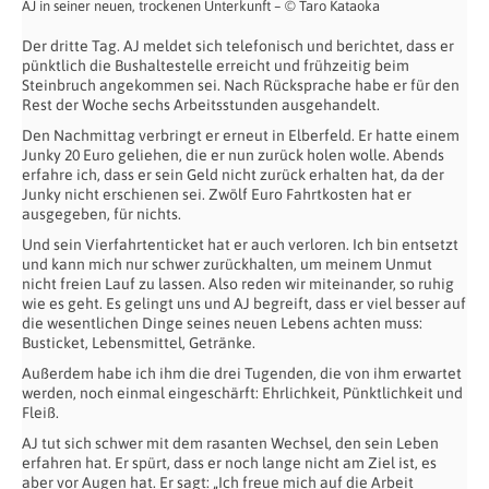
AJ in seiner neuen, trockenen Unterkunft – © Taro Kataoka
Der dritte Tag. AJ meldet sich telefonisch und berichtet, dass er
pünktlich die Bushaltestelle erreicht und frühzeitig beim
Steinbruch angekommen sei. Nach Rücksprache habe er für den
Rest der Woche sechs Arbeitsstunden ausgehandelt.
Den Nachmittag verbringt er erneut in Elberfeld. Er hatte einem
Junky 20 Euro geliehen, die er nun zurück holen wolle. Abends
erfahre ich, dass er sein Geld nicht zurück erhalten hat, da der
Junky nicht erschienen sei. Zwölf Euro Fahrtkosten hat er
ausgegeben, für nichts.
Und sein Vierfahrtenticket hat er auch verloren. Ich bin entsetzt
und kann mich nur schwer zurückhalten, um meinem Unmut
nicht freien Lauf zu lassen. Also reden wir miteinander, so ruhig
wie es geht. Es gelingt uns und AJ begreift, dass er viel besser auf
die wesentlichen Dinge seines neuen Lebens achten muss:
Busticket, Lebensmittel, Getränke.
Außerdem habe ich ihm die drei Tugenden, die von ihm erwartet
werden, noch einmal eingeschärft: Ehrlichkeit, Pünktlichkeit und
Fleiß.
AJ tut sich schwer mit dem rasanten Wechsel, den sein Leben
erfahren hat. Er spürt, dass er noch lange nicht am Ziel ist, es
aber vor Augen hat. Er sagt: „Ich freue mich auf die Arbeit