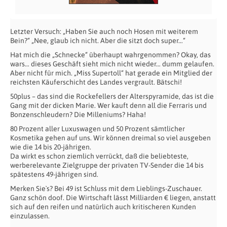
Letzter Versuch: „Haben Sie auch noch Hosen mit weiterem
Bein?“ „Nee, glaub ich nicht. Aber die sitzt doch super…“
Hat mich die „Schnecke“ überhaupt wahrgenommen? Okay, das
wars… dieses Geschäft sieht mich nicht wieder… dumm gelaufen.
Aber nicht für mich. „Miss Supertoll“ hat gerade ein Mitglied der
reichsten Käuferschicht des Landes vergrault. Bätschi!
50plus – das sind die Rockefellers der Alterspyramide, das ist die
Gang mit der dicken Marie. Wer kauft denn all die Ferraris und
Bonzenschleudern? Die Milleniums? Haha!
80 Prozent aller Luxuswagen und 50 Prozent sämtlicher
Kosmetika gehen auf uns. Wir können dreimal so viel ausgeben
wie die 14 bis 20-jährigen.
Da wirkt es schon ziemlich verrückt, daß die beliebteste,
werberelevante Zielgruppe der privaten TV-Sender die 14 bis
spätestens 49-jährigen sind.
Merken Sie`s? Bei 49 ist Schluss mit dem Lieblings-Zuschauer.
Ganz schön doof. Die Wirtschaft lässt Milliarden € liegen, anstatt
sich auf den reifen und natürlich auch kritischeren Kunden
einzulassen.