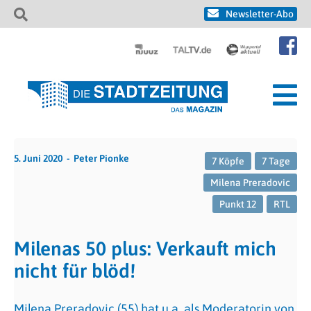
Newsletter-Abo
5. Juni 2020
Peter Pionke
7 Köpfe
7 Tage
Milena Preradovic
Punkt 12
RTL
Milenas 50 plus: Verkauft mich
nicht für blöd!
Milena Preradovic (55) hat u.a. als Moderatorin von