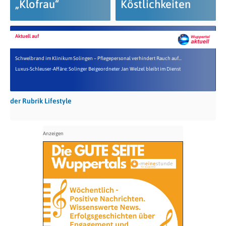
„Klofrau“
Köstlichkeiten
Aktuell auf
Schwelbrand im Klinikum Solingen – Pflegepersonal verhindert Rauch auf...
Luxus-Schleuser-Affäre: Solinger Beigeordneter Jan Welzel bleibt im Dienst
der Rubrik Lifestyle