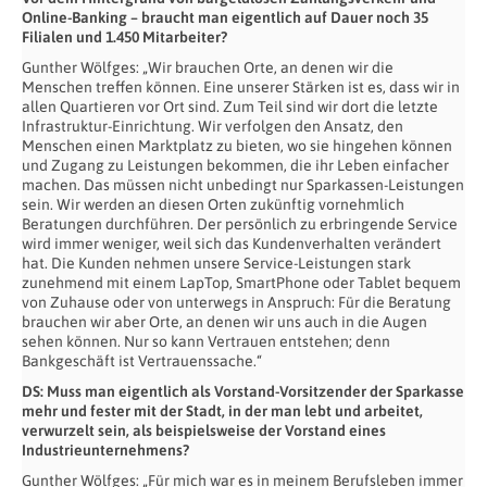
Online-Banking – braucht man eigentlich auf Dauer noch 35
Filialen und 1.450 Mitarbeiter?
Gunther Wölfges: „Wir brauchen Orte, an denen wir die
Menschen treffen können. Eine unserer Stärken ist es, dass wir in
allen Quartieren vor Ort sind. Zum Teil sind wir dort die letzte
Infrastruktur-Einrichtung. Wir verfolgen den Ansatz, den
Menschen einen Marktplatz zu bieten, wo sie hingehen können
und Zugang zu Leistungen bekommen, die ihr Leben einfacher
machen. Das müssen nicht unbedingt nur Sparkassen-Leistungen
sein. Wir werden an diesen Orten zukünftig vornehmlich
Beratungen durchführen. Der persönlich zu erbringende Service
wird immer weniger, weil sich das Kundenverhalten verändert
hat. Die Kunden nehmen unsere Service-Leistungen stark
zunehmend mit einem LapTop, SmartPhone oder Tablet bequem
von Zuhause oder von unterwegs in Anspruch: Für die Beratung
brauchen wir aber Orte, an denen wir uns auch in die Augen
sehen können. Nur so kann Vertrauen entstehen; denn
Bankgeschäft ist Vertrauenssache.“
DS: Muss man eigentlich als Vorstand-Vorsitzender der Sparkasse
mehr und fester mit der Stadt, in der man lebt und arbeitet,
verwurzelt sein, als beispielsweise der Vorstand eines
Industrieunternehmens?
Gunther Wölfges: „Für mich war es in meinem Berufsleben immer