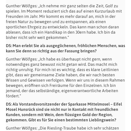
Gunther Wölfges: „Ich nehme mir ganz selten die Zeit, Golf zu
spielen. Im Moment reduziert sich das auf einen Kurzurlaub mit
Freunden im Jahr. Mir kommt es mehr darauf an, mich in der
freien Natur zu bewegen und zu entspannen, als einen
sportlichen Ehrgeiz zu entwickeln. Das kann man schon daran
ablesen, dass ich ein Handikap in den 30ern habe. Ich bin da
bisher nicht sehr weit gekommen.“
DS: Man erlebt Sie als ausgeglichenen, fröhlichen Menschen, was
kann Sie denn so richtig aus der Fassung bringen?
Gunther Wölfges: „Ich habe es überhaupt nicht gern, wenn
notwendiges ganz bewusst nicht getan wird. Das macht mich
richtig unruhig. Für mich ist es wichtig, dass es klare Leitlinien
gibt, dass wir gemeinsame Ziele haben, die wir nach besten
Wissen und Gewissen verfolgen. Wenn wir uns in diesem Rahmen
bewegen, eröffnen sich Freiräume für den Einzelnen. Ich bin
jemand, der das selbständige, eigenverantwortliche Arbeiten
fördert.“
DS: Als Vorstandsvorsitzender der Sparkasse Mittelmosel – Eifel
Mosel Hunsrück sind sie nicht nur in Kontakt mit freundlichen
Kunden, sondern mit Wein, dem flüssigen Gold der Region,
gekommen. Gibt es für Sie einen bestimmten Lieblingswein?
Gunther Wölfges: „Die Riesling-Traube habe ich sehr schätzen