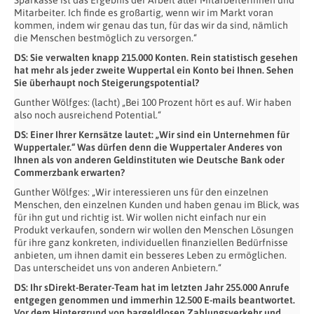
Mitarbeiter. Ich finde es großartig, wenn wir im Markt voran
kommen, indem wir genau das tun, für das wir da sind, nämlich
die Menschen bestmöglich zu versorgen.“
DS: Sie verwalten knapp 215.000 Konten. Rein statistisch gesehen
hat mehr als jeder zweite Wuppertal ein Konto bei Ihnen. Sehen
Sie überhaupt noch Steigerungspotential?
Gunther Wölfges: (lacht) „Bei 100 Prozent hört es auf. Wir haben
also noch ausreichend Potential.“
DS: Einer Ihrer Kernsätze lautet: „Wir sind ein Unternehmen für
Wuppertaler.“ Was dürfen denn die Wuppertaler Anderes von
Ihnen als von anderen Geldinstituten wie Deutsche Bank oder
Commerzbank erwarten?
Gunther Wölfges: „Wir interessieren uns für den einzelnen
Menschen, den einzelnen Kunden und haben genau im Blick, was
für ihn gut und richtig ist. Wir wollen nicht einfach nur ein
Produkt verkaufen, sondern wir wollen den Menschen Lösungen
für ihre ganz konkreten, individuellen finanziellen Bedürfnisse
anbieten, um ihnen damit ein besseres Leben zu ermöglichen.
Das unterscheidet uns von anderen Anbietern.“
DS: Ihr sDirekt-Berater-Team hat im letzten Jahr 255.000 Anrufe
entgegen genommen und immerhin 12.500 E-mails beantwortet.
Vor dem Hintergrund von bargeldlosen Zahlungsverkehr und