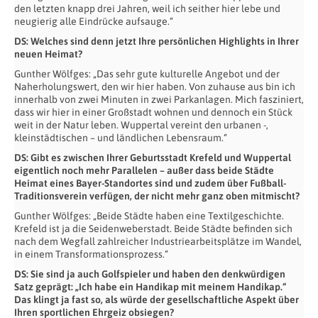
den letzten knapp drei Jahren, weil ich seither hier lebe und
neugierig alle Eindrücke aufsauge.“
DS: Welches sind denn jetzt Ihre persönlichen Highlights in Ihrer
neuen Heimat?
Gunther Wölfges: „Das sehr gute kulturelle Angebot und der
Naherholungswert, den wir hier haben. Von zuhause aus bin ich
innerhalb von zwei Minuten in zwei Parkanlagen. Mich fasziniert,
dass wir hier in einer Großstadt wohnen und dennoch ein Stück
weit in der Natur leben. Wuppertal vereint den urbanen -,
kleinstädtischen – und ländlichen Lebensraum.“
DS: Gibt es zwischen Ihrer Geburtsstadt Krefeld und Wuppertal
eigentlich noch mehr Parallelen – außer dass beide Städte
Heimat eines Bayer-Standortes sind und zudem über Fußball-
Traditionsverein verfügen, der nicht mehr ganz oben mitmischt?
Gunther Wölfges: „Beide Städte haben eine Textilgeschichte.
Krefeld ist ja die Seidenweberstadt. Beide Städte befinden sich
nach dem Wegfall zahlreicher Industriearbeitsplätze im Wandel,
in einem Transformationsprozess.“
DS: Sie sind ja auch Golfspieler und haben den denkwürdigen
Satz geprägt: „Ich habe ein Handikap mit meinem Handikap.“
Das klingt ja fast so, als würde der gesellschaftliche Aspekt über
Ihren sportlichen Ehrgeiz obsiegen?