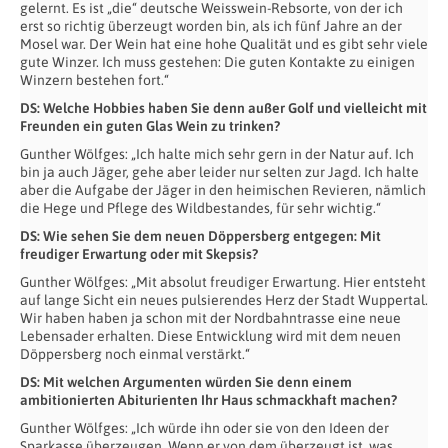
gelernt. Es ist „die“ deutsche Weisswein-Rebsorte, von der ich
erst so richtig überzeugt worden bin, als ich fünf Jahre an der
Mosel war. Der Wein hat eine hohe Qualität und es gibt sehr viele
gute Winzer. Ich muss gestehen: Die guten Kontakte zu einigen
Winzern bestehen fort.“
DS: Welche Hobbies haben Sie denn außer Golf und vielleicht mit
Freunden ein guten Glas Wein zu trinken?
Gunther Wölfges: „Ich halte mich sehr gern in der Natur auf. Ich
bin ja auch Jäger, gehe aber leider nur selten zur Jagd. Ich halte
aber die Aufgabe der Jäger in den heimischen Revieren, nämlich
die Hege und Pflege des Wildbestandes, für sehr wichtig.“
DS: Wie sehen Sie dem neuen Döppersberg entgegen: Mit
freudiger Erwartung oder mit Skepsis?
Gunther Wölfges: „Mit absolut freudiger Erwartung. Hier entsteht
auf lange Sicht ein neues pulsierendes Herz der Stadt Wuppertal.
Wir haben haben ja schon mit der Nordbahntrasse eine neue
Lebensader erhalten. Diese Entwicklung wird mit dem neuen
Döppersberg noch einmal verstärkt.“
DS: Mit welchen Argumenten würden Sie denn einem
ambitionierten Abiturienten Ihr Haus schmackhaft machen?
Gunther Wölfges: „Ich würde ihn oder sie von den Ideen der
Sparkasse überzeugen. Wenn er von dem überzeugt ist, was