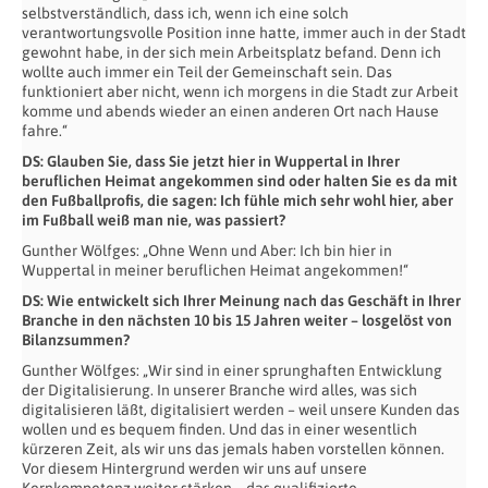
selbstverständlich, dass ich, wenn ich eine solch
verantwortungsvolle Position inne hatte, immer auch in der Stadt
gewohnt habe, in der sich mein Arbeitsplatz befand. Denn ich
wollte auch immer ein Teil der Gemeinschaft sein. Das
funktioniert aber nicht, wenn ich morgens in die Stadt zur Arbeit
komme und abends wieder an einen anderen Ort nach Hause
fahre.“
DS: Glauben Sie, dass Sie jetzt hier in Wuppertal in Ihrer
beruflichen Heimat angekommen sind oder halten Sie es da mit
den Fußballprofis, die sagen: Ich fühle mich sehr wohl hier, aber
im Fußball weiß man nie, was passiert?
Gunther Wölfges: „Ohne Wenn und Aber: Ich bin hier in
Wuppertal in meiner beruflichen Heimat angekommen!“
DS: Wie entwickelt sich Ihrer Meinung nach das Geschäft in Ihrer
Branche in den nächsten 10 bis 15 Jahren weiter – losgelöst von
Bilanzsummen?
Gunther Wölfges: „Wir sind in einer sprunghaften Entwicklung
der Digitalisierung. In unserer Branche wird alles, was sich
digitalisieren läßt, digitalisiert werden – weil unsere Kunden das
wollen und es bequem finden. Und das in einer wesentlich
kürzeren Zeit, als wir uns das jemals haben vorstellen können.
Vor diesem Hintergrund werden wir uns auf unsere
Kernkompetenz weiter stärken – das qualifizierte