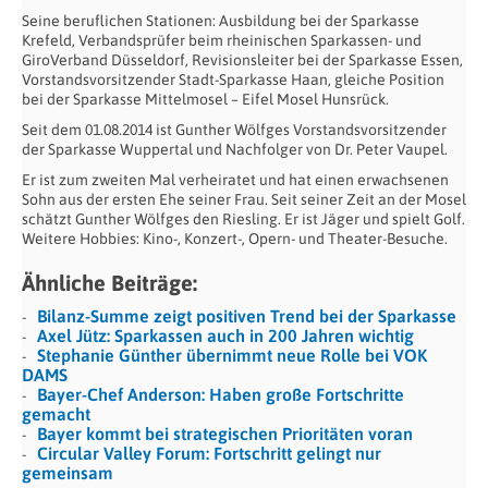
Seine beruflichen Stationen: Ausbildung bei der Sparkasse
Krefeld, Verbandsprüfer beim rheinischen Sparkassen- und
GiroVerband Düsseldorf, Revisionsleiter bei der Sparkasse Essen,
Vorstandsvorsitzender Stadt-Sparkasse Haan, gleiche Position
bei der Sparkasse Mittelmosel – Eifel Mosel Hunsrück.
Seit dem 01.08.2014 ist Gunther Wölfges Vorstandsvorsitzender
der Sparkasse Wuppertal und Nachfolger von Dr. Peter Vaupel.
Er ist zum zweiten Mal verheiratet und hat einen erwachsenen
Sohn aus der ersten Ehe seiner Frau. Seit seiner Zeit an der Mosel
schätzt Gunther Wölfges den Riesling. Er ist Jäger und spielt Golf.
Weitere Hobbies: Kino-, Konzert-, Opern- und Theater-Besuche.
Ähnliche Beiträge:
Bilanz-Summe zeigt positiven Trend bei der Sparkasse
Axel Jütz: Sparkassen auch in 200 Jahren wichtig
Stephanie Günther übernimmt neue Rolle bei VOK
DAMS
Bayer-Chef Anderson: Haben große Fortschritte
gemacht
Bayer kommt bei strategischen Prioritäten voran
Circular Valley Forum: Fortschritt gelingt nur
gemeinsam