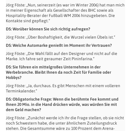
Jörg Föste: „Nun, seinerzeit (es war im Winter 2006) hat man mich
in meiner Eigenschaft als Gesellschafter des BHC sowie als
Hospitality-Berater der Fußball-WM 2006 hinzugebeten. Die
Kontakte sind gepflegt.“
DS: Worüber können Sie sich richtig aufregen?
Jörg Föste: „Über Boshaftigkeit, die Wurzel vielen Übels ist.“
DS: Welche Automarke genießt im Moment ihr Vertrauen?
Jörg Föste: „Die Wahl fällt auf den Designer und nicht auf die
Marke. Ich fahre seit geraumer Zeit Pininfarina.“
DS: Sie führen ein mittelgroßes Unternehmen in der
Werbebranche. Bleibt Ihnen da noch Zeit für Familie oder
Hobbys?
Jörg Föste: „Ja, durchaus. Es gibt Menschen mit einem volleren
Terminkalender.“
DS: Obligatorische Frage: Wenn die berühmte Fee kommt und
Ihnen 20 Mio. in die Hand drücken würde, was würden Sie mit
dem Geld machen?
Jörg Föste: „Zunächst werde ich ihr die Frage stellen, ob sie nicht
noch Schwestern habe, die unter ähnlichem Zuteilungsdruck
stehen. Die Gesamtsumme wäre zu 100 Prozent dem Arena-