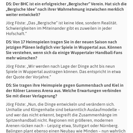
DS: Der BHC ist ein erfolgreicher „Bergischer“ Verein. Hat sich die
„Bergische Idee“ nach ihrer Wahrnehmung inzwischen merklich
weiter entwickelt?
Jörg Föste: „Das „Bergische“ ist keine Idee, sondern Realität.
Schwierigkeiten im Miteinander gibt es zuweilen in jeder
Hofschaft.“
DS: Von 17 Heimspielen tragen Sie in der neuen Saison nach
jetzigen Plänen lediglich vier Spiele in Wuppertal aus. Können
Sie verstehen, wenn sich da einige Wuppertaler Handball-Fans
mehr wünschen?
Jörg Föste: „Wir werden nach Lage der Dinge acht bis neun
Spiele in Wuppertal austragen können. Das entspricht in etwa
der Quote der Vorjahre.“
DS: Sie tragen ihre Heimspiele gegen Gummersbach und Kiel in
der Kölner Lanxess Arena aus. Welche Erwartungen verbinden
Sie mit dieser Verlagerung?
Jörg Föste: „Nun, die Dinge entwickeln und verändern sich.
Unihalle und Klingenhalle sind bekanntlich Auslaufmodelle –
und wer das nicht erkennt, begreift die Zusammenhänge im
Spitzenhandball nicht. Regionen mit größeren, modernen
Arenen rücken nach – Leipzig etwa, Stuttgart oder Nürnberg.
Balingen plant ebenso einen Neubau wie Minden – nun wahrlich