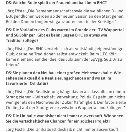
DS: Welche Rolle spielt der Frauenhandball beim BHC?
Jörg Föste: „Die Damenmannschaft sowie die weiblichen D- und
E-Jugendlichen werden ab der neuen Saison an den Start gehen.
Bei den Damen fangen wir ganz unten an – in der Kreisliga.“
DS: Die Vorläufer des Clubs waren im Grunde der LTV Wuppertal
und SG Solingen. Gibt es beim jungen BHC so etwas wie
Traditionspflege?
Jörg Föste: „Der BHC versteht sich als vollständig eigenständiger
Club, der seine Traditionen selbst entwickelt. Beim 1.FC Köln
käme niemand auf die Idee, das Jubiläum der SpVgg. Sülz 07 zu
feiern.“
DS: Sie planen den Neubau einer großen Mehrzweckhalle. Wie
sehen sie aktuell die Realisierungschancen und wo ist ihr
favorisierter Ort dafür?
Jörg Föste: „Die Realisierung hängt davon ab, dass alle an einem
Strang ziehen – Wirtschaft, Verwaltung, Politik. Es geht um nichts
weniger als den Nachweis der Zukunftsfähigkeit. Der favorisierte
Ort liegt auf der Stadtgrenze zwischen Wuppertal und Solingen.“
DS: Die Unihalle war bisher nicht immer ausverkauft. Wie sehen
Sie die wirtschaftlichen Chancen für ein solches Projekt?
Jörg Föste: „Die Unihalle ist deshalb nicht immer ausverkauft,