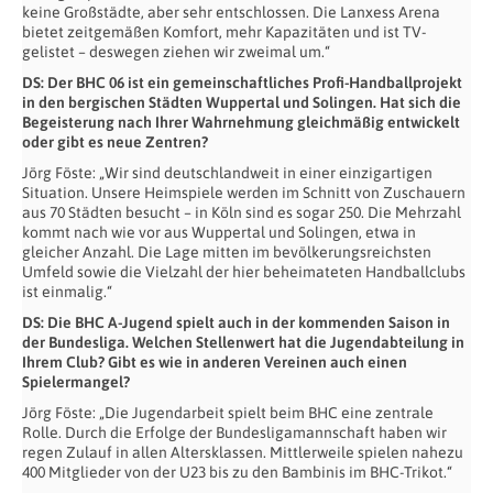
keine Großstädte, aber sehr entschlossen. Die Lanxess Arena
bietet zeitgemäßen Komfort, mehr Kapazitäten und ist TV-
gelistet – deswegen ziehen wir zweimal um.“
DS: Der BHC 06 ist ein gemeinschaftliches Profi-Handballprojekt
in den bergischen Städten Wuppertal und Solingen. Hat sich die
Begeisterung nach Ihrer Wahrnehmung gleichmäßig entwickelt
oder gibt es neue Zentren?
Jörg Föste: „Wir sind deutschlandweit in einer einzigartigen
Situation. Unsere Heimspiele werden im Schnitt von Zuschauern
aus 70 Städten besucht – in Köln sind es sogar 250. Die Mehrzahl
kommt nach wie vor aus Wuppertal und Solingen, etwa in
gleicher Anzahl. Die Lage mitten im bevölkerungsreichsten
Umfeld sowie die Vielzahl der hier beheimateten Handballclubs
ist einmalig.“
DS: Die BHC A-Jugend spielt auch in der kommenden Saison in
der Bundesliga. Welchen Stellenwert hat die Jugendabteilung in
Ihrem Club? Gibt es wie in anderen Vereinen auch einen
Spielermangel?
Jörg Föste: „Die Jugendarbeit spielt beim BHC eine zentrale
Rolle. Durch die Erfolge der Bundesligamannschaft haben wir
regen Zulauf in allen Altersklassen. Mittlerweile spielen nahezu
400 Mitglieder von der U23 bis zu den Bambinis im BHC-Trikot.“