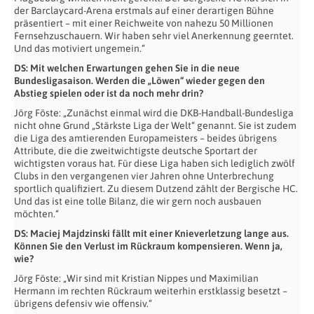
der Barclaycard-Arena erstmals auf einer derartigen Bühne
präsentiert – mit einer Reichweite von nahezu 50 Millionen
Fernsehzuschauern. Wir haben sehr viel Anerkennung geerntet.
Und das motiviert ungemein.“
DS: Mit welchen Erwartungen gehen Sie in die neue
Bundesligasaison. Werden die „Löwen“ wieder gegen den
Abstieg spielen oder ist da noch mehr drin?
Jörg Föste: „Zunächst einmal wird die DKB-Handball-Bundesliga
nicht ohne Grund „Stärkste Liga der Welt“ genannt. Sie ist zudem
die Liga des amtierenden Europameisters – beides übrigens
Attribute, die die zweitwichtigste deutsche Sportart der
wichtigsten voraus hat. Für diese Liga haben sich lediglich zwölf
Clubs in den vergangenen vier Jahren ohne Unterbrechung
sportlich qualifiziert. Zu diesem Dutzend zählt der Bergische HC.
Und das ist eine tolle Bilanz, die wir gern noch ausbauen
möchten.“
DS: Maciej Majdzinski fällt mit einer Knieverletzung lange aus.
Können Sie den Verlust im Rückraum kompensieren. Wenn ja,
wie?
Jörg Föste: „Wir sind mit Kristian Nippes und Maximilian
Hermann im rechten Rückraum weiterhin erstklassig besetzt –
übrigens defensiv wie offensiv.“