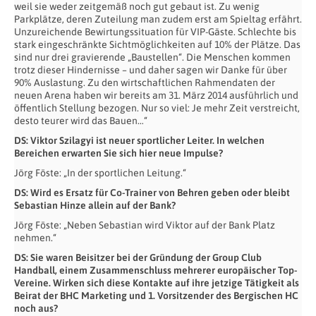
weil sie weder zeitgemäß noch gut gebaut ist. Zu wenig
Parkplätze, deren Zuteilung man zudem erst am Spieltag erfährt.
Unzureichende Bewirtungssituation für VIP-Gäste. Schlechte bis
stark eingeschränkte Sichtmöglichkeiten auf 10% der Plätze. Das
sind nur drei gravierende „Baustellen“. Die Menschen kommen
trotz dieser Hindernisse – und daher sagen wir Danke für über
90% Auslastung. Zu den wirtschaftlichen Rahmendaten der
neuen Arena haben wir bereits am 31. März 2014 ausführlich und
öffentlich Stellung bezogen. Nur so viel: Je mehr Zeit verstreicht,
desto teurer wird das Bauen…“
DS: Viktor Szilagyi ist neuer sportlicher Leiter. In welchen
Bereichen erwarten Sie sich hier neue Impulse?
Jörg Föste: „In der sportlichen Leitung.“
DS: Wird es Ersatz für Co-Trainer von Behren geben oder bleibt
Sebastian Hinze allein auf der Bank?
Jörg Föste: „Neben Sebastian wird Viktor auf der Bank Platz
nehmen.“
DS: Sie waren Beisitzer bei der Gründung der Group Club
Handball, einem Zusammenschluss mehrerer europäischer Top-
Vereine. Wirken sich diese Kontakte auf ihre jetzige Tätigkeit als
Beirat der BHC Marketing und 1. Vorsitzender des Bergischen HC
noch aus?