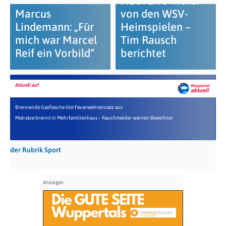
NEU: Live-Ticker
Marcus
von den WSV-
Lindemann: „Für
Heimspielen –
mich war Marcel
Tim Rausch
Reif ein Vorbild“
berichtet
Aktuell auf
Brennende Gasflasche löst Feuerwehreinsatz aus
Matratze brennt in Mehrfamilienhaus – Rauchmelder warnen Bewohner
der Rubrik Sport