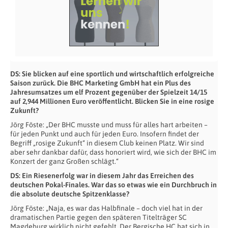
DS: Sie blicken auf eine sportlich und wirtschaftlich erfolgreiche
Saison zurück. Die BHC Marketing GmbH hat ein Plus des
Jahresumsatzes um elf Prozent gegenüber der Spielzeit 14/15
auf 2,944 Millionen Euro veröffentlicht. Blicken Sie in eine rosige
Zukunft?
Jörg Föste: „Der BHC musste und muss für alles hart arbeiten –
für jeden Punkt und auch für jeden Euro. Insofern findet der
Begriff „rosige Zukunft“ in diesem Club keinen Platz. Wir sind
aber sehr dankbar dafür, dass honoriert wird, wie sich der BHC im
Konzert der ganz Großen schlägt.“
DS: Ein Riesenerfolg war in diesem Jahr das Erreichen des
deutschen Pokal-Finales. War das so etwas wie ein Durchbruch in
die absolute deutsche Spitzenklasse?
Jörg Föste: „Naja, es war das Halbfinale – doch viel hat in der
dramatischen Partie gegen den späteren Titelträger SC
Magdeburg wirklich nicht gefehlt. Der Bergische HC hat sich in