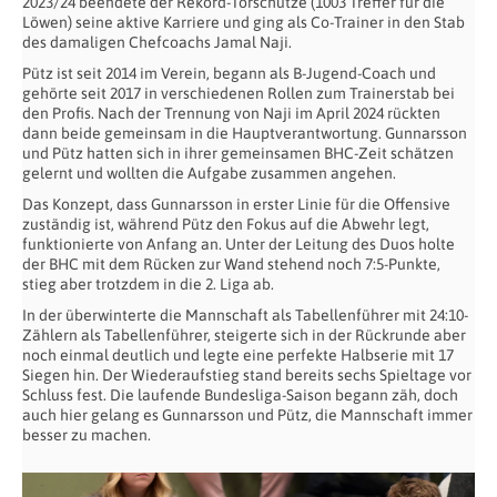
2023/24 beendete der Rekord-Torschütze (1003 Treffer für die
Löwen) seine aktive Karriere und ging als Co-Trainer in den Stab
des damaligen Chefcoachs Jamal Naji.
Pütz ist seit 2014 im Verein, begann als B-Jugend-Coach und
gehörte seit 2017 in verschiedenen Rollen zum Trainerstab bei
den Profis. Nach der Trennung von Naji im April 2024 rückten
dann beide gemeinsam in die Hauptverantwortung. Gunnarsson
und Pütz hatten sich in ihrer gemeinsamen BHC-Zeit schätzen
gelernt und wollten die Aufgabe zusammen angehen.
Das Konzept, dass Gunnarsson in erster Linie für die Offensive
zuständig ist, während Pütz den Fokus auf die Abwehr legt,
funktionierte von Anfang an. Unter der Leitung des Duos holte
der BHC mit dem Rücken zur Wand stehend noch 7:5-Punkte,
stieg aber trotzdem in die 2. Liga ab.
In der überwinterte die Mannschaft als Tabellenführer mit 24:10-
Zählern als Tabellenführer, steigerte sich in der Rückrunde aber
noch einmal deutlich und legte eine perfekte Halbserie mit 17
Siegen hin. Der Wiederaufstieg stand bereits sechs Spieltage vor
Schluss fest. Die laufende Bundesliga-Saison begann zäh, doch
auch hier gelang es Gunnarsson und Pütz, die Mannschaft immer
besser zu machen.