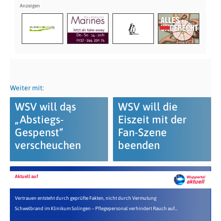
Weiter mit:
WSV will dąs
WSV will die
„Abstiegs-
Eiszeit mit der
Gespenst“
Fan-Szene
verscheuchen
beenden
Aktuell auf
Vertrauen entsteht durch geprüfte Fakten, nicht durch Vermutung
Schwelbrand im Klinikum Solingen – Pflegepersonal verhindert Rauch auf...