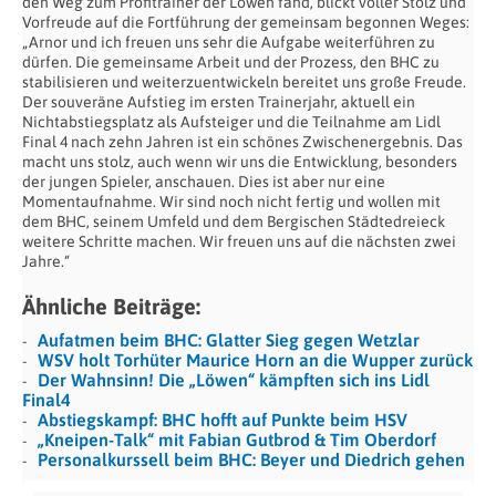
den Weg zum Profitrainer der Löwen fand, blickt voller Stolz und
Vorfreude auf die Fortführung der gemeinsam begonnen Weges:
„Arnor und ich freuen uns sehr die Aufgabe weiterführen zu
dürfen. Die gemeinsame Arbeit und der Prozess, den BHC zu
stabilisieren und weiterzuentwickeln bereitet uns große Freude.
Der souveräne Aufstieg im ersten Trainerjahr, aktuell ein
Nichtabstiegsplatz als Aufsteiger und die Teilnahme am Lidl
Final 4 nach zehn Jahren ist ein schönes Zwischenergebnis. Das
macht uns stolz, auch wenn wir uns die Entwicklung, besonders
der jungen Spieler, anschauen. Dies ist aber nur eine
Momentaufnahme. Wir sind noch nicht fertig und wollen mit
dem BHC, seinem Umfeld und dem Bergischen Städtedreieck
weitere Schritte machen. Wir freuen uns auf die nächsten zwei
Jahre.“
Ähnliche Beiträge:
Aufatmen beim BHC: Glatter Sieg gegen Wetzlar
WSV holt Torhüter Maurice Horn an die Wupper zurück
Der Wahnsinn! Die „Löwen“ kämpften sich ins Lidl
Final4
Abstiegskampf: BHC hofft auf Punkte beim HSV
„Kneipen-Talk“ mit Fabian Gutbrod & Tim Oberdorf
Personalkurssell beim BHC: Beyer und Diedrich gehen