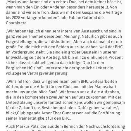
„Markus und Arnor sind ein echtes Duo, bei dem Keiner böse ist,
wenn man den Ein oder Anderen besonders herausstellt. Von
daher sind wir sehr froh, dass wir mit dem Gespann die Verträge
bis 2028 verlängern konnten“, lobt Fabian Gutbrod die
Charaktere.
„Wir haben täglich einen sehr intensiven Austausch und sind in
ganz vielen Themen derselben Meinung. Natürlich gibt es auch
Fragestellungen, die wir diskutieren. Aber auch da macht es mir
große Freude mich mit den Beiden auszutauschen, weil der BHC
im Vordergrund steht. Sie sind ein großer Baustein in unserer
Entwicklung seit dem Abstieg. Ich bin mir zu einhundert Prozent
sicher, dass sie aktuell genau das richtige Duo für den
Bergischen HC sind“, unterstreicht der sportliche Leiter die
vollzogene Vertragsverlängerung.
„Wir sind froh, dass wir gemeinsam beim BHC weiterarbeiten
dürfen, denn die Arbeit für den Club und mit der Mannschaft
macht uns unglaublich Spaß. Wir freuen uns auf die Aufgaben,
die in den kommenden zwei Jahren auf uns zukommen. Mit der
Unterstützung unserer fantastischen Fans wollen wir gemeinsam
für die Zukunft das Beste herausholen. Dafür geben wir alles“,
blickt,Clublegende Arnor Thor Gunnarsson auf die Fortführung
seiner Trainertätigkeit für den BHC.
Auch Markus Pütz, der aus dem Bereich der Nachwuchsförderung